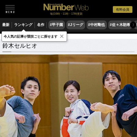
有料会員
毎日6時・11時・17時更新
最新
ランキング
名作
#甲子園
#Jリーグ
#中村剛也
#佐々木朗希
〉
×
今人気の記事が競技ごとに探せます
鈴木セルヒオ
関連記事
鈴木セルヒオ