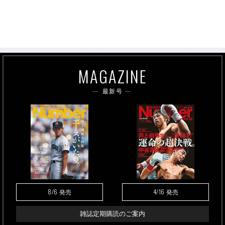
MAGAZINE
最新号
8/6
4/16
発売
発売
雑誌定期購読のご案内