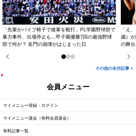
「先輩がパイプ椅子で後輩を殴打」PL学園野球部で
「え、
暴力事件、出場停止も…甲子園優勝7回の最強野球
歳）が
部で何が？ 名門の崩壊がはじまった日
の舞台
その他の名作記事 >
会員メニュー
マイメニュー登録・ログイン
マイメニュー退会（有料会員退会）
有料記事一覧