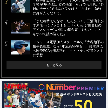
「医学部志望がメンバーに4人」福岡の公立進
学校が“甲子園出場”の衝撃…それでも東筑が“野
球のチーム”で挑んだワケは？「さすがに勉強
に身が入らなくて」
「まだ着替えてなかったんかい！」三浦璃来が
木原龍一にツッコミも…りくりゅう“世界初の
アイスショー”大成功の舞台裏「やりたいこと
をすべて詰め込んだ」
ドジャース電撃加入スクーバルで「大谷翔平の
投手負担減」なら4年連続MVPも…「鈴木誠也
の同僚PCAを射程圏内」サイ・ヤング賞ととも
に予想
もっと見る