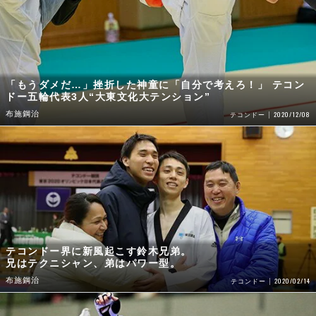
「もうダメだ…」挫折した神童に「自分で考えろ！」 テコン
ドー五輪代表3人“大東文化大テンション”
布施鋼治
2020/12/08
テコンドー
テコンドー界に新風起こす鈴木兄弟。
兄はテクニシャン、弟はパワー型。
布施鋼治
2020/02/14
テコンドー