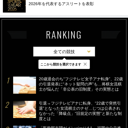
2026年を代表するアスリートを表彰
RANKING
全ての競技
×
ここから競技を選択できます
最新
24時間
週間
20歳退会のち“フジテレビ女子アナ転身”、22歳
の引退発表に“ネット疑問の声”も…将棋女流棋
士が悩んだ「非公表の旧制度」その実態とは
引退→フジテレビアナに転身、“22歳で突然引
退”となった女流棋士のナゼ…じつは公表され
なかった「降級点」“旧規定の実態”と新たな制
度とは