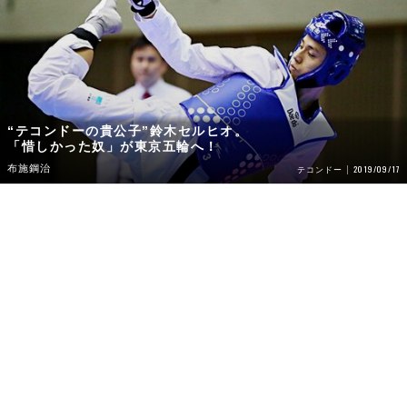
“テコンドーの貴公子”鈴木セルヒオ。
「惜しかった奴」が東京五輪へ！
布施鋼治
2019/09/17
テコンドー