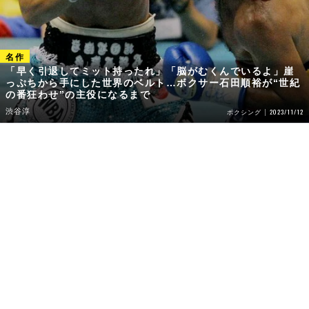
「早く引退してミット持ったれ」「脳がむくんでいるよ」崖
っぷちから手にした世界のベルト…ボクサー石田順裕が“世紀
の番狂わせ”の主役になるまで
渋谷淳
2023/11/12
ボクシング