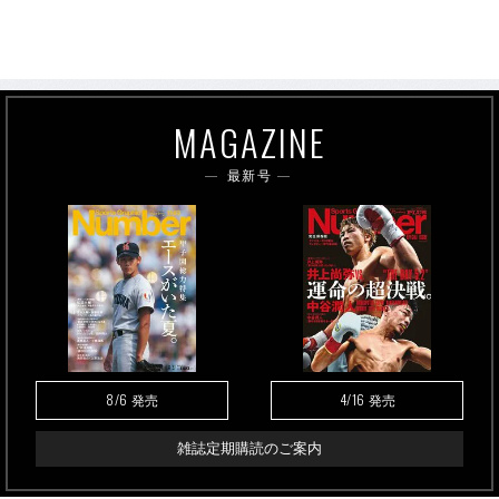
MAGAZINE
最新号
8/6
4/16
発売
発売
雑誌定期購読のご案内