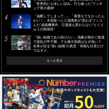
「世界的にも珍しい試み」打ち破った“フィギ
ュア界の通例”
「油断してしまって…」「着替えてなかったん
かい！」木原龍一に三浦璃来が“思わずツッコ
んだ”扇風機事件…引退後も変わらない“りくり
ゅうの関係性”
「強い組織であり続けたい」強豪が相次ぐ敗退
で波乱の甲子園…でも健大高崎はなぜ強い？
名将が語る“強い組織”の真意「有能な社長だけ
ではダメ」
もっと見る