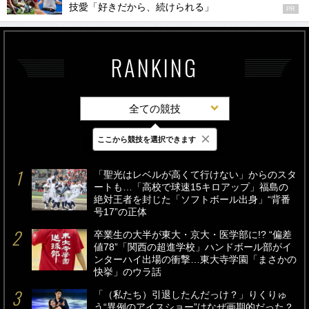
技愛「好きだから、続けられる」
PR
RANKING
全ての競技
×
ここから競技を選択できます
最新
24時間
週間
「聖光はレベルが高くて行けない」からのスタ
ートも…「高校で球速15キロアップ」福島の
絶対王者を封じた「ソフトボール出身」“背番
号17”の正体
卒業生の大半が東大・京大・医学部に!? “偏差
値78”「関西の超進学校」ハンドボール部がイ
ンターハイ出場の衝撃…東大寺学園「まさかの
快挙」のウラ話
「（私たち）引退したんだっけ？」りくりゅ
う“異例のアイスショー”はなぜ画期的だった？