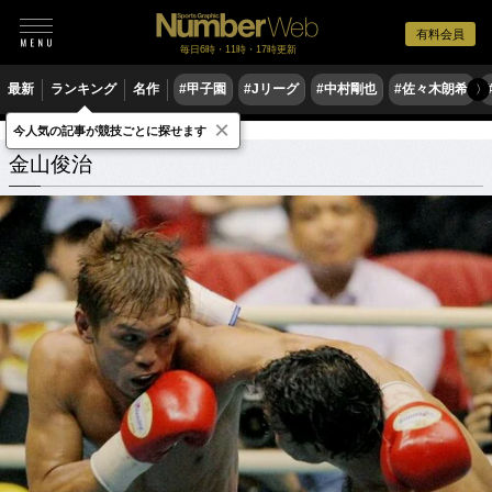
有料会員
毎日6時・11時・17時更新
最新
ランキング
名作
#甲子園
#Jリーグ
#中村剛也
#佐々木朗希
〉
×
今人気の記事が競技ごとに探せます
金山俊治
関連記事
金山俊治