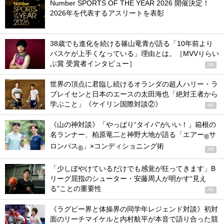
Number SPORTS OF THE YEAR 2026 開催決定！
2026年を代表するアスリートを表彰
38歳でも進化を続ける篠山竜青が語る「10年前より
バスケが上手くなっている」理由とは。［MVVりらい
ぶ賞 受賞者インタビュー］
PR
世界の頂点に君臨し続けるオランダの超人ハリー・ラ
ブレイセンと日本のエースの太田海也「絶対王者から
学ぶこと」《ケイリン国際対談②》
PR
《山の神対談》「やっぱり“タイパ”がいい！」箱根の
名ランナー、柏原竜二と神野大地が語る「エアー
サ
®
ロンパス
」×コンディショニング術
®
PR
「少しぼやけているだけでも感覚が狂ってきます」B
リーグ屈指のシューター・安藤周人が明かす“見え
る”ことの重要性
PR
《ラグビー界と体操界の同学年レジェンド対談》初対
面のリーチマイケルと内村航平が本音で語り合った競