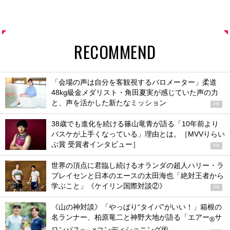
RECOMMEND
「会場の声は自分を客観視するバロメーター」柔道
48kg級金メダリスト・角田夏実が感じていた声の力
と、声を活かした新たなミッション
PR
38歳でも進化を続ける篠山竜青が語る「10年前より
バスケが上手くなっている」理由とは。［MVVりらい
ぶ賞 受賞者インタビュー］
PR
世界の頂点に君臨し続けるオランダの超人ハリー・ラ
ブレイセンと日本のエースの太田海也「絶対王者から
学ぶこと」《ケイリン国際対談②》
PR
《山の神対談》「やっぱり“タイパ”がいい！」箱根の
名ランナー、柏原竜二と神野大地が語る「エアー
サ
®
ロンパス
」×コンディショニング術