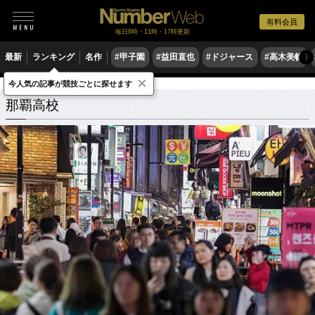
有料会員
毎日6時・11時・17時更新
最新
ランキング
名作
#甲子園
#益田直也
#ドジャース
#高木美帆
〉
×
今人気の記事が競技ごとに探せます
学校
沖縄県
那覇高校
関連記事
那覇高校