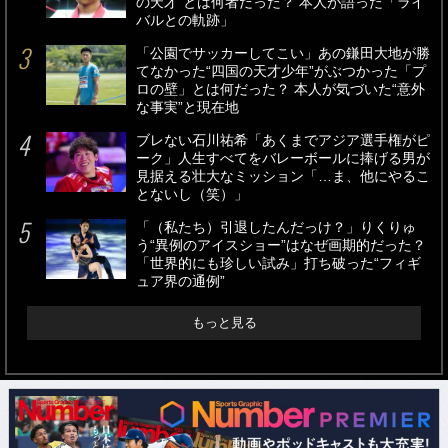
の天才”とは何者だった？ 本人が語った「ライ
バルとの軌跡」
「公園でサッカーしてこい」あの鎌田大地が勝
てなかった“四国の天才少年”がぶつかった「プ
ロの壁」とは何だった？ 本人が気づいた“意外
な事実”と現在地
ブレない石川祐希「あくまでアジア選手権がピ
ーク」人生すべてをバレーボールに捧げる男が
見据える壮大なミッション「…ま、他にやるこ
とないし（笑）」
「（私たち）引退したんだっけ？」りくりゅ
う“異例のアイスショー”はなぜ画期的だった？
「世界的にも珍しい試み」打ち破った“フィギ
ュア界の通例”
もっと見る