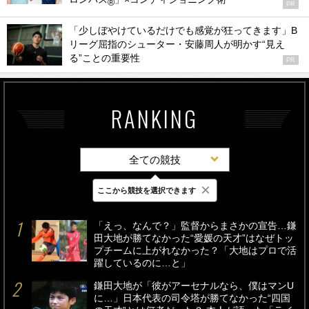
®
PR
「少しぼやけているだけでも感覚が狂ってきます」B
リーグ屈指のシューター・安藤周人が明かす“見え
る”ことの重要性
PR
RANKING
全ての競技
×
ここから競技を選択できます
最新
24時間
週間
「えっ、なんで？」監督からまさかの宣告…鎌
田大地が勝てなかった“愛媛の天才”はなぜトッ
プチームに上がれなかった？「大地はプロで活
躍しているのに…と」
鎌田大地が「彼がアーセナルなら、僕はマンU
に…」日本代表の司令塔が勝てなかった“四国