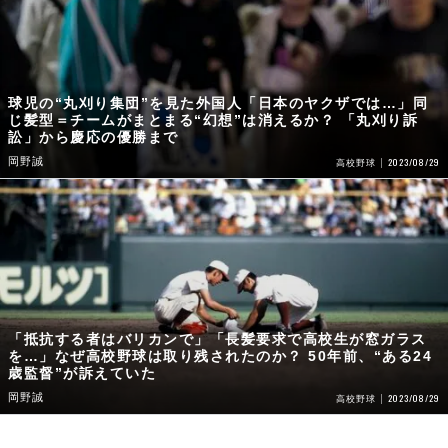
球児の“丸刈り集団”を見た外国人「日本のヤクザでは…」同
じ髪型＝チームがまとまる“幻想”は消えるか？ 「丸刈り訴
訟」から慶応の優勝まで
岡野誠
2023/08/29
高校野球
「抵抗する者はバリカンで」「長髪要求で高校生が窓ガラス
を…」なぜ高校野球は取り残されたのか？ 50年前、“ある24
歳監督”が訴えていた
岡野誠
2023/08/29
高校野球