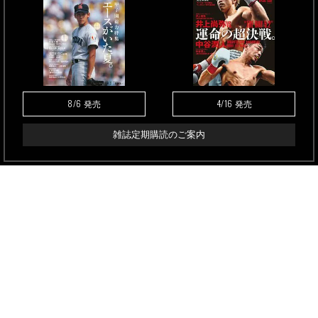
8/6
4/16
発売
発売
雑誌定期購読のご案内