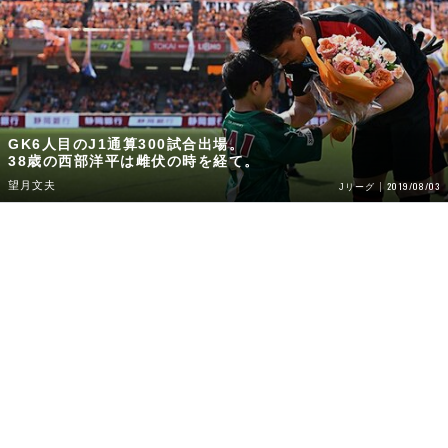
GK6人目のJ1通算300試合出場。
38歳の西部洋平は雌伏の時を経て。
望月文夫
2019/08/03
Jリーグ