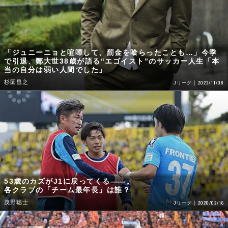
「ジュニーニョと喧嘩して、罰金を喰らったことも…」今季
で引退、鄭大世38歳が語る“エゴイスト”のサッカー人生「本
当の自分は弱い人間でした」
杉園昌之
2022/11/08
Jリーグ
53歳のカズがJ1に戻ってくる――。
各クラブの「チーム最年長」は誰？
茂野聡士
2020/02/16
Jリーグ