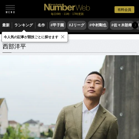
有料会員
毎日6時・11時・17時更新
最新
ランキング
名作
#甲子園
#Jリーグ
#中村剛也
#佐々木朗希
〉
×
今人気の記事が競技ごとに探せます
西部洋平
関連記事
西部洋平