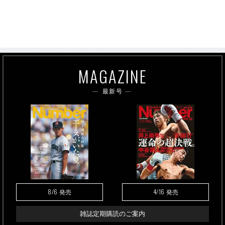
MAGAZINE
最新号
8/6
4/16
発売
発売
雑誌定期購読のご案内