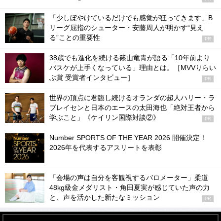
「少しぼやけているだけでも感覚が狂ってきます」B
リーグ屈指のシューター・安藤周人が明かす“見え
る”ことの重要性
PR
38歳でも進化を続ける篠山竜青が語る「10年前より
バスケが上手くなっている」理由とは。［MVVりらい
ぶ賞 受賞者インタビュー］
PR
世界の頂点に君臨し続けるオランダの超人ハリー・ラ
ブレイセンと日本のエースの太田海也「絶対王者から
学ぶこと」《ケイリン国際対談②》
PR
Number SPORTS OF THE YEAR 2026 開催決定！
2026年を代表するアスリートを表彰
「会場の声は自分を客観視するバロメーター」柔道
48kg級金メダリスト・角田夏実が感じていた声の力
と、声を活かした新たなミッション
PR