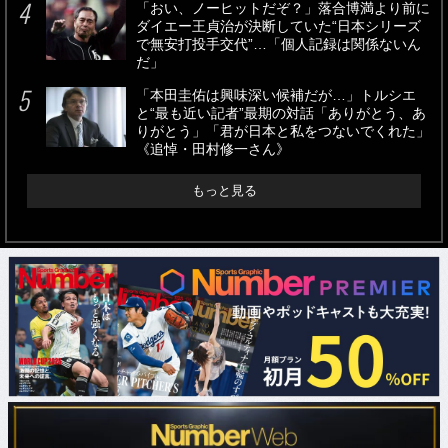
「おい、ノーヒットだぞ？」落合博満より前に
ダイエー王貞治が決断していた“日本シリーズ
で無安打投手交代”…「個人記録は関係ないん
だ」
「本田圭佑は興味深い候補だが…」トルシエ
と“最も近い記者”最期の対話「ありがとう、あ
りがとう」「君が日本と私をつないでくれた」
《追悼・田村修一さん》
もっと見る