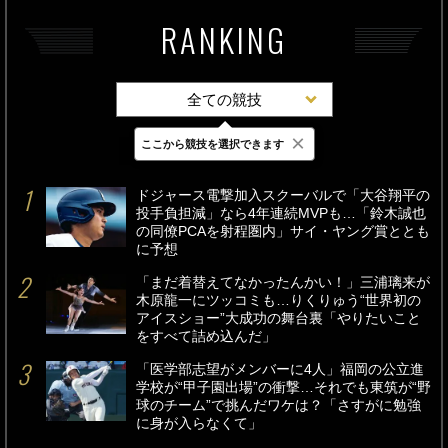
RANKING
全ての競技
×
ここから競技を選択できます
最新
24時間
週間
ドジャース電撃加入スクーバルで「大谷翔平の
投手負担減」なら4年連続MVPも…「鈴木誠也
の同僚PCAを射程圏内」サイ・ヤング賞ととも
に予想
「まだ着替えてなかったんかい！」三浦璃来が
木原龍一にツッコミも…りくりゅう“世界初の
アイスショー”大成功の舞台裏「やりたいこと
をすべて詰め込んだ」
「医学部志望がメンバーに4人」福岡の公立進
学校が“甲子園出場”の衝撃…それでも東筑が“野
球のチーム”で挑んだワケは？「さすがに勉強
に身が入らなくて」