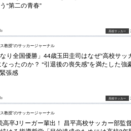
う“第二の青春”
do
高校サッカー
ース教授”のサッカージャーナル
なり全国優勝」44歳玉田圭司はなぜ“高校サッ
になったのか？ “引退後の喪失感”を満たした強
緊張感
do
高校サッカー
ース教授”のサッカージャーナル
続高卒Jリーガー輩出！ 昌平高校サッカー部監