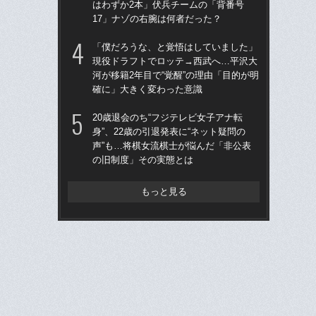
はわずか2本」伏兵チームの「背番号
う“
17」ナゾの右腕は何者だった？
裏
「僕だろうな、と覚悟はしていました」
「
現役ドラフトでロッテ→西武へ…平沢大
シエ
河が移籍2年目で“覚醒”の理由「目的が明
が
確に」大きく変わった意識
つ
ん
20歳退会のち“フジテレビ女子アナ転
身”、22歳の引退発表に“ネット疑問の
「
声”も…将棋女流棋士が悩んだ「非公表
り
の旧制度」その実態とは
た“
「
もっと見る