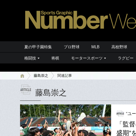
夏の甲子園特集
プロ野球
MLB
高校野球
格闘技
将棋
モータースポーツ
ラグビー
藤島崇之
関連記事
藤島崇之
“ユ
「監督
盛期”