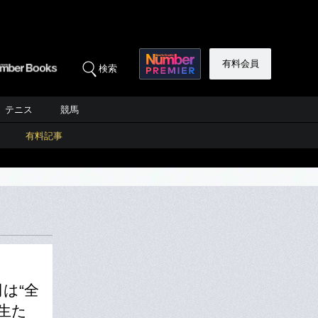
有料会員
検索
テニス
競馬
有料記事
は“全
生た