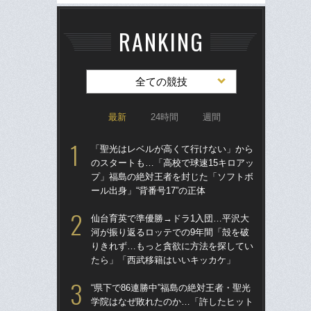
RANKING
全ての競技
最新
24時間
週間
「聖光はレベルが高くて行けない」から
「
のスタートも…「高校で球速15キロアッ
のス
プ」福島の絶対王者を封じた「ソフトボ
プ
ール出身」“背番号17”の正体
ール
仙台育英で準優勝→ドラ1入団…平沢大
ド
河が振り返るロッテでの9年間「殻を破
翔平
りきれず…もっと貪欲に方法を探してい
も…
たら」「西武移籍はいいキッカケ」
サ
“県下で86連勝中”福島の絶対王者・聖光
「
学院はなぜ敗れたのか…「許したヒット
璃