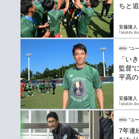
ちと追
安藤隆人
Takahito An
“ユ
「いき
監督”
平高の
安藤隆人
Takahito An
“ユ
7年連