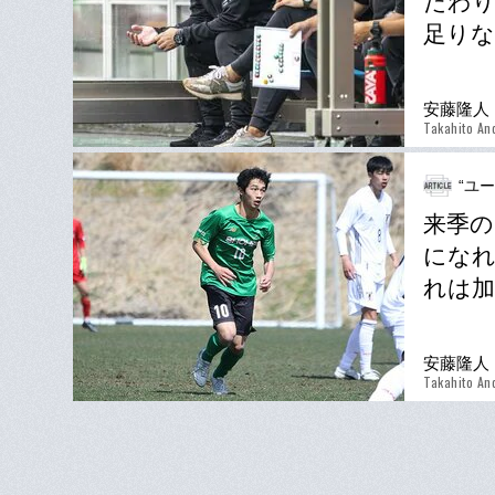
だわり
足りな
安藤隆人
Takahito An
“ユ
来季の
になれ
れは加
安藤隆人
Takahito An