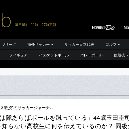
毎日6時・11時・17時更新
Jリーグ
海外サッカー
サッカー日本代表
ゴルフ
フィギュア
バスケットボール
バレーボール
他競技
ース教授”のサッカージャーナル
は隙あらばボールを蹴っている」44歳玉田圭司
を知らない高校生に何を伝えているのか？ 同級