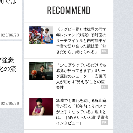
間では
RECOMMEND
《ラグビー界と体操界の同学
2023/06/23
年レジェンド対談》初対面の
リーチマイケルと内村航平が
本音で語り合った競技愛「好
きだから、続けられる」
PR
ぜ強豪
「少しぼやけているだけでも
化の流
感覚が狂ってきます」Bリー
グ屈指のシューター・安藤周
人が明かす“見える”ことの重
要性
PR
38歳でも進化を続ける篠山竜
2022/05/20
青が語る「10年前よりバスケ
が上手くなっている」理由と
は。［MVVりらいぶ賞 受賞者
インタビュー］
PR