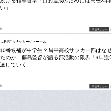
続ける指導哲学「目的達成のためには高校3年
い」
do
高校サッカー
ース教授”のサッカージャーナル
10番候補が中学生!? 昌平高校サッカー部はな
たのか…藤島監督が語る部活動の限界「6年強
速していく」
do
高校サッカー