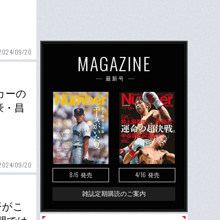
2024/09/20
MAGAZINE
最新号
カーの
豪・昌
2024/09/20
8/6
4/16
発売
発売
雑誌定期購読のご案内
督がこ