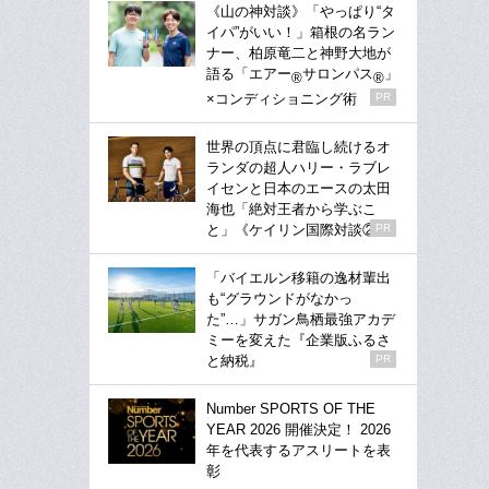
《山の神対談》「やっぱり“タ
イパ”がいい！」箱根の名ラン
ナー、柏原竜二と神野大地が
語る「エアー
サロンパス
」
®
®
×コンディショニング術
PR
世界の頂点に君臨し続けるオ
ランダの超人ハリー・ラブレ
イセンと日本のエースの太田
海也「絶対王者から学ぶこ
と」《ケイリン国際対談②》
PR
「バイエルン移籍の逸材輩出
も“グラウンドがなかっ
た”…」サガン鳥栖最強アカデ
ミーを変えた『企業版ふるさ
と納税』
PR
Number SPORTS OF THE
YEAR 2026 開催決定！ 2026
年を代表するアスリートを表
彰