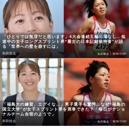
「ひとりでは無理だと思います」4大会連続五輪出場なし…低
迷中の女子ロングスプリント界“最古の日本記録保持者”が語
る「世界への壁を崩すには」
和田悟志
2024/11/07
短距離走
「福島大の練習、エグイな…」男子選手も驚愕…なぜ“福島の
国立大学”が女子スプリント界を席巻できた？「毎日がナショ
ナルチーム合宿のようで」
和田悟志
2024/11/07
短距離走