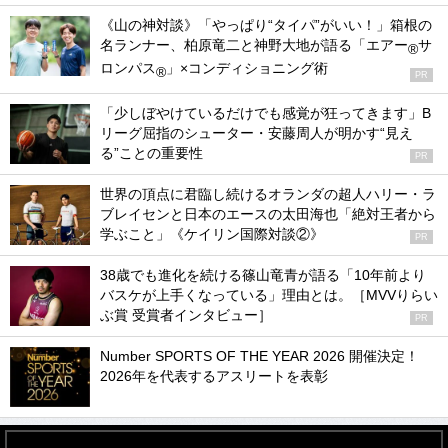
《山の神対談》「やっぱり“タイパ”がいい！」箱根の
名ランナー、柏原竜二と神野大地が語る「エアー
サ
®
ロンパス
」×コンディショニング術
®
PR
「少しぼやけているだけでも感覚が狂ってきます」B
リーグ屈指のシューター・安藤周人が明かす“見え
る”ことの重要性
PR
世界の頂点に君臨し続けるオランダの超人ハリー・ラ
ブレイセンと日本のエースの太田海也「絶対王者から
学ぶこと」《ケイリン国際対談②》
PR
38歳でも進化を続ける篠山竜青が語る「10年前より
バスケが上手くなっている」理由とは。［MVVりらい
ぶ賞 受賞者インタビュー］
PR
Number SPORTS OF THE YEAR 2026 開催決定！
2026年を代表するアスリートを表彰