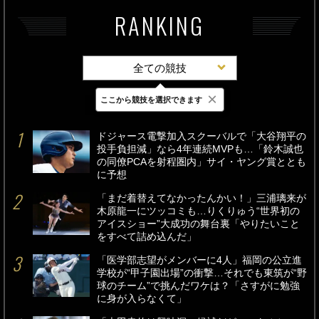
RANKING
全ての競技
×
ここから競技を選択できます
最新
24時間
週間
ドジャース電撃加入スクーバルで「大谷翔平の
投手負担減」なら4年連続MVPも…「鈴木誠也
の同僚PCAを射程圏内」サイ・ヤング賞ととも
に予想
「まだ着替えてなかったんかい！」三浦璃来が
木原龍一にツッコミも…りくりゅう“世界初の
アイスショー”大成功の舞台裏「やりたいこと
をすべて詰め込んだ」
「医学部志望がメンバーに4人」福岡の公立進
学校が“甲子園出場”の衝撃…それでも東筑が“野
球のチーム”で挑んだワケは？「さすがに勉強
に身が入らなくて」