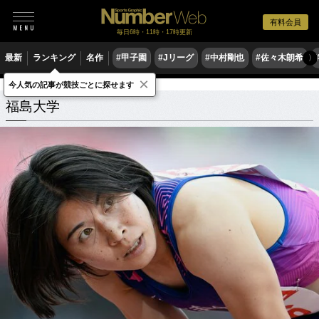
有料会員
毎日6時・11時・17時更新
最新
ランキング
名作
#甲子園
#Jリーグ
#中村剛也
#佐々木朗希
〉
×
今人気の記事が競技ごとに探せます
学校
福島県
福島大学
関連記事
福島大学