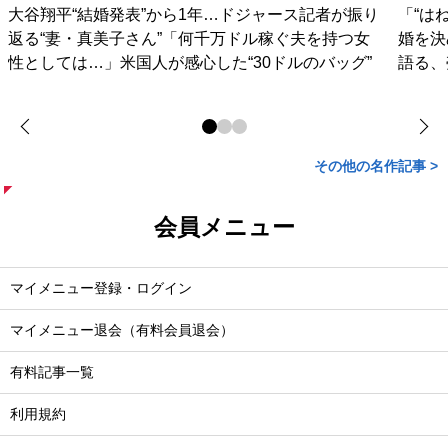
大谷翔平“結婚発表”から1年…ドジャース記者が振り
「“は
返る“妻・真美子さん”「何千万ドル稼ぐ夫を持つ女
婚を決
性としては…」米国人が感心した“30ドルのバッグ”
語る、
その他の名作記事 >
会員メニュー
マイメニュー登録・ログイン
マイメニュー退会（有料会員退会）
有料記事一覧
利用規約