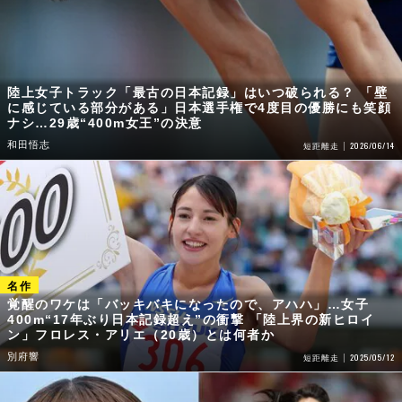
陸上女子トラック「最古の日本記録」はいつ破られる？ 「壁
に感じている部分がある」日本選手権で4度目の優勝にも笑顔
ナシ…29歳“400m女王”の決意
和田悟志
2026/06/14
短距離走
覚醒のワケは「バッキバキになったので、アハハ」…女子
400m“17年ぶり日本記録超え”の衝撃 「陸上界の新ヒロイ
ン」フロレス・アリエ（20歳）とは何者か
別府響
2025/05/12
短距離走