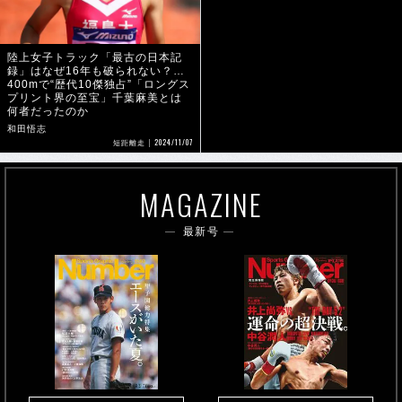
陸上女子トラック「最古の日本記
録」はなぜ16年も破られない？…
400mで“歴代10傑独占”「ロングス
プリント界の至宝」千葉麻美とは
何者だったのか
和田悟志
2024/11/07
短距離走
MAGAZINE
最新号