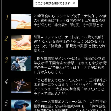
×
ここから競技を選択できます
最新
24時間
週間
20歳退会のち“フジテレビ女子アナ転身”、22歳
の引退発表に“ネット疑問の声”も…将棋女流棋
士が悩んだ「非公表の旧制度」その実態とは
引退→フジテレビアナに転身、“22歳で突然引
退”となった女流棋士のナゼ…じつは公表され
なかった「降級点」“旧規定の実態”と新たな制
度とは
「医学部志望がメンバーに4人」福岡の公立進
学校が“甲子園出場”の衝撃…それでも東筑が“野
球のチーム”で挑んだワケは？「さすがに勉強
に身が入らなくて」
「まだ着替えてなかったんかい！」三浦璃来が
木原龍一にツッコミも…りくりゅう“世界初の
アイスショー”大成功の舞台裏「やりたいこと
をすべて詰め込んだ」
ドジャース電撃加入スクーバルで「大谷翔平の
投手負担減」なら4年連続MVPも…「鈴木誠也
の同僚PCAを射程圏内」サイ・ヤング賞ととも