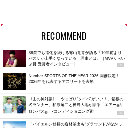
RECOMMEND
38歳でも進化を続ける篠山竜青が語る「10年前より
バスケが上手くなっている」理由とは。［MVVりらい
ぶ賞 受賞者インタビュー］
PR
Number SPORTS OF THE YEAR 2026 開催決定！
2026年を代表するアスリートを表彰
《山の神対談》「やっぱり“タイパ”がいい！」箱根の
名ランナー、柏原竜二と神野大地が語る「エアー
サ
®
ロンパス
」×コンディショニング術
®
PR
「バイエルン移籍の逸材輩出も“グラウンドがなかっ