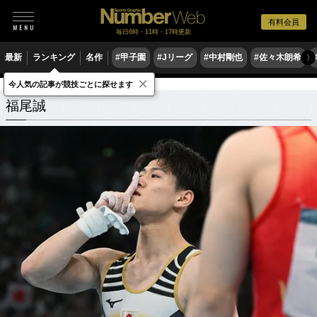
有料会員
毎日6時・11時・17時更新
最新
ランキング
名作
#甲子園
#Jリーグ
#中村剛也
#佐々木朗希
〉
×
今人気の記事が競技ごとに探せます
福尾誠
関連記事
福尾誠