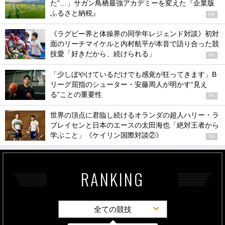
た”…」サガン鳥栖最強アカデミーを変えた『企業版
ふるさと納税』
PR
《ラグビー界と体操界の同学年レジェンド対談》初対
面のリーチマイケルと内村航平が本音で語り合った競
技愛「好きだから、続けられる」
PR
「少しぼやけているだけでも感覚が狂ってきます」B
リーグ屈指のシューター・安藤周人が明かす“見え
る”ことの重要性
PR
世界の頂点に君臨し続けるオランダの超人ハリー・ラ
ブレイセンと日本のエースの太田海也「絶対王者から
学ぶこと」《ケイリン国際対談②》
PR
RANKING
全ての競技