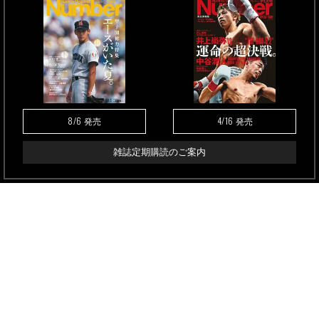
8/6
4/16
発売
発売
雑誌定期購読のご案内