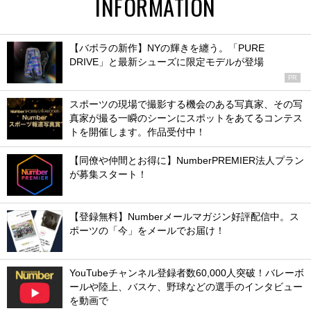
INFORMATION
【バボラの新作】NYの輝きを纏う。「PURE
DRIVE」と最新シューズに限定モデルが登場
PR
スポーツの現場で撮影する機会のある写真家、その写
真家が撮る一瞬のシーンにスポットをあてるコンテス
トを開催します。作品受付中！
【同僚や仲間とお得に】NumberPREMIER法人プラン
が募集スタート！
【登録無料】Numberメールマガジン好評配信中。ス
ポーツの「今」をメールでお届け！
YouTubeチャンネル登録者数60,000人突破！バレーボ
ールや陸上、バスケ、野球などの選手のインタビュー
を動画で