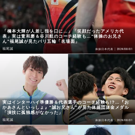
「橋本大輝が人差し指を口に…」「笑顔だったアメリカ代
表」実は萱和磨＆谷川航のコーチ経験も…“体操のお兄さ
ん”福尾誠が見たパリ五輪「名場面」
福尾誠
2024/08/01
体操日本代表
実はインターハイ準優勝＆代表選手のコーチ経験も!?…『お
かあさんといっしょ』“誠お兄さん”が見た体操団体金メダル
「演技に孤独感がなかった」
福尾誠
2024/08/01
体操日本代表