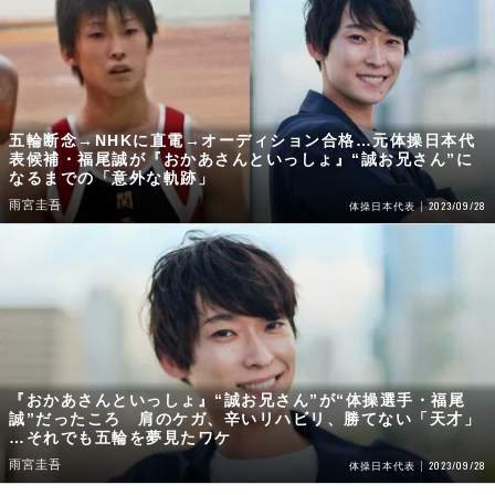
五輪断念→NHKに直電→オーディション合格…元体操日本代
表候補・福尾誠が『おかあさんといっしょ』“誠お兄さん”に
なるまでの「意外な軌跡」
雨宮圭吾
2023/09/28
体操日本代表
『おかあさんといっしょ』“誠お兄さん”が“体操選手・福尾
誠”だったころ 肩のケガ、辛いリハビリ、勝てない「天才」
…それでも五輪を夢見たワケ
雨宮圭吾
2023/09/28
体操日本代表