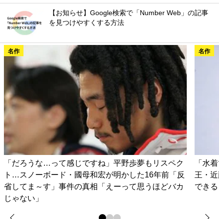
【お知らせ】Google検索で「Number Web」の記事
を見つけやすくする方法
名作
名作
「だろうな…って感じですね」平野歩夢もリスペク
「水着
ト…スノーボード・國母和宏が明かした16年前「反
王・近
省してま～す」事件の真相「えーって思うほどバカ
できる
じゃない」