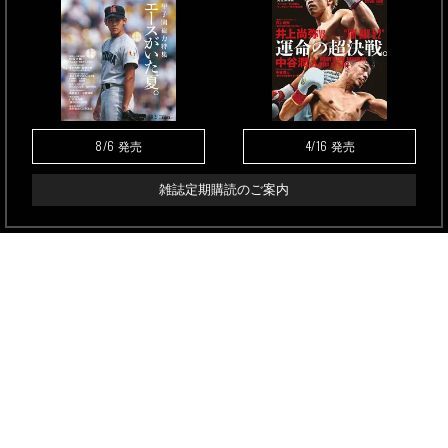
8/6
4/16
発売
発売
雑誌定期購読のご案内