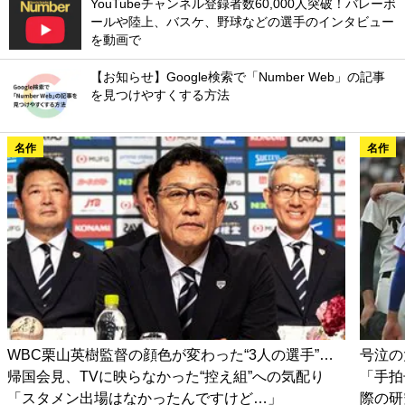
YouTubeチャンネル登録者数60,000人突破！バレーボ
ールや陸上、バスケ、野球などの選手のインタビュー
を動画で
【お知らせ】Google検索で「Number Web」の記事
を見つけやすくする方法
名作
名作
WBC栗山英樹監督の顔色が変わった“3人の選手”…
号泣の
帰国会見、TVに映らなかった“控え組”への気配り
「手拍
「スタメン出場はなかったんですけど…」
際の研