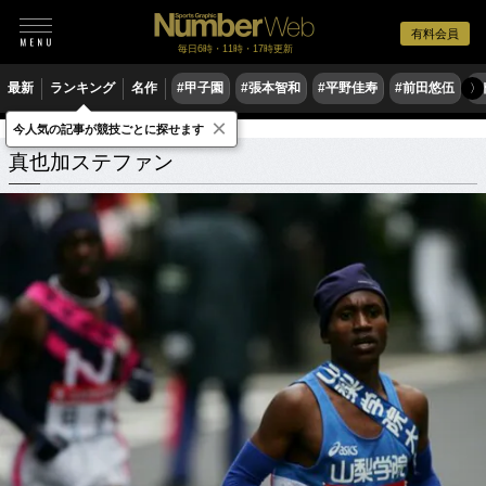
有料会員
毎日6時・11時・17時更新
最新
ランキング
名作
#甲子園
#張本智和
#平野佳寿
#前田悠伍
#
〉
×
今人気の記事が競技ごとに探せます
真也加ステファン
関連記事
真也加ステファン