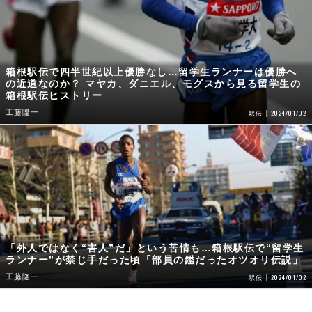
箱根駅伝で四半世紀以上優勝なし…留学生ランナーは優勝へ
の近道なのか？ マヤカ、ダニエル、モグスから見る留学生の
箱根駅伝ヒストリー
工藤隆一
2024/01/02
駅伝
「外人ではなく“害人”だ」という苦情も…箱根駅伝で“留学生
ランナー”が禁じ手だった頃「部員の鑑だったオツオリ伝説」
工藤隆一
2024/01/02
駅伝