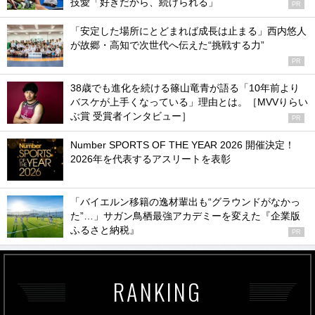
技愛「好きだから、続けられる」
PR
「安定した場所にとどまれば成長は止まる」西内悠人
が故郷・高知で次世代へ伝えた“挑戦する力”
PR
38歳でも進化を続ける篠山竜青が語る「10年前より
バスケが上手くなっている」理由とは。［MVVりらい
ぶ賞 受賞者インタビュー］
PR
Number SPORTS OF THE YEAR 2026 開催決定！
2026年を代表するアスリートを表彰
「バイエルン移籍の逸材輩出も“グラウンドがなかっ
た”…」サガン鳥栖最強アカデミーを変えた『企業版
ふるさと納税』
PR
RANKING