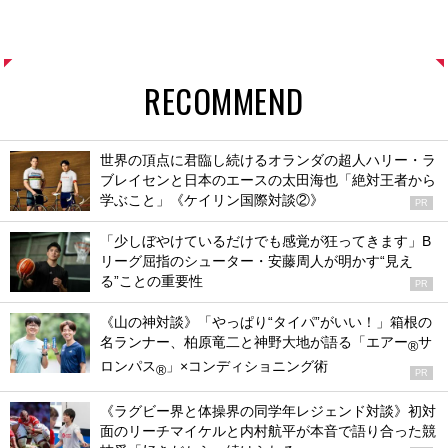
RECOMMEND
世界の頂点に君臨し続けるオランダの超人ハリー・ラ
ブレイセンと日本のエースの太田海也「絶対王者から
学ぶこと」《ケイリン国際対談②》
PR
「少しぼやけているだけでも感覚が狂ってきます」B
リーグ屈指のシューター・安藤周人が明かす“見え
る”ことの重要性
PR
《山の神対談》「やっぱり“タイパ”がいい！」箱根の
名ランナー、柏原竜二と神野大地が語る「エアー
サ
®
ロンパス
」×コンディショニング術
®
PR
《ラグビー界と体操界の同学年レジェンド対談》初対
面のリーチマイケルと内村航平が本音で語り合った競