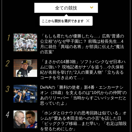
全ての競技
×
ここから競技を選択できます
最新
24時間
週間
「もしも君たちが優勝したら…」広島“普通の
公立校”がなぜ甲子園に？ 前職は校長先生…4
月に就任「異端の名将」が部員に伝えた“魔法
の言葉”
「まさかの14勝3敗」ソフトバンクなぜ日本ハ
ムに強い？ 現地記者がナゾを追う…小久保裕
紀が名前を挙げた“2人の重要人物”「立ち去る
コーチを引き止めて…」
DeNAの「勝利の使者」新4番・エンカーナシ
オン（28歳）を支えるのは“10代からの仲間”の
あのリリーバー「当時からすごいバッターだと
思っていたよ」
「ホンダとロナウドの思考回路は似ている」オ
シムが“愛ある本田圭佑への小言”を話した日
「ビッグクラブ移籍…まだ早い」「右足は階段
を登るためにしか」