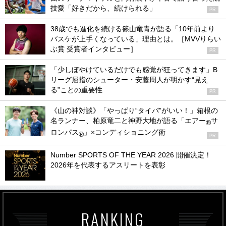
技愛「好きだから、続けられる」
PR
38歳でも進化を続ける篠山竜青が語る「10年前より
バスケが上手くなっている」理由とは。［MVVりらい
ぶ賞 受賞者インタビュー］
PR
「少しぼやけているだけでも感覚が狂ってきます」B
リーグ屈指のシューター・安藤周人が明かす“見え
る”ことの重要性
PR
《山の神対談》「やっぱり“タイパ”がいい！」箱根の
名ランナー、柏原竜二と神野大地が語る「エアー
サ
®
ロンパス
」×コンディショニング術
®
PR
Number SPORTS OF THE YEAR 2026 開催決定！
2026年を代表するアスリートを表彰
RANKING