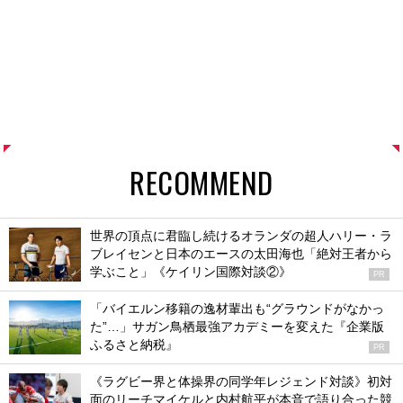
RECOMMEND
世界の頂点に君臨し続けるオランダの超人ハリー・ラ
ブレイセンと日本のエースの太田海也「絶対王者から
学ぶこと」《ケイリン国際対談②》
PR
「バイエルン移籍の逸材輩出も“グラウンドがなかっ
た”…」サガン鳥栖最強アカデミーを変えた『企業版
ふるさと納税』
PR
《ラグビー界と体操界の同学年レジェンド対談》初対
面のリーチマイケルと内村航平が本音で語り合った競