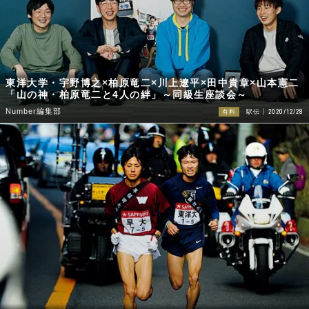
東洋大学・宇野博之×柏原竜二×川上遼平×田中貴章×山本憲二
「山の神・柏原竜二と4人の絆」～同級生座談会～
2020/12/28
Number編集部
有料
駅伝