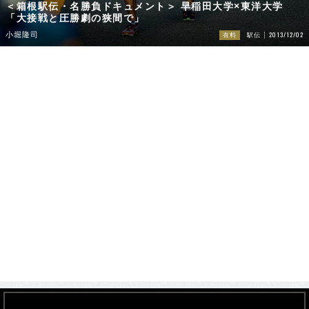
＜箱根駅伝・名勝負ドキュメント＞ 早稲田大学×東洋大学
「大接戦と圧勝劇の狭間で」
2013/12/02
小堀隆司
有料
駅伝