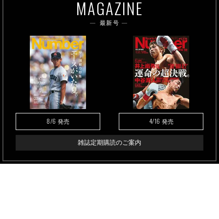
MAGAZINE
最新号
8/6
4/16
発売
発売
雑誌定期購読のご案内