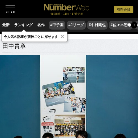
有料会員
毎日6時・11時・17時更新
最新
ランキング
名作
#甲子園
#Jリーグ
#中村剛也
#佐々木朗希
〉
×
今人気の記事が競技ごとに探せます
田中貴章
関連記事
田中貴章