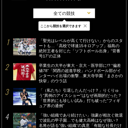
全ての競技
×
ここから競技を選択できます
最新
24時間
週間
「聖光はレベルが高くて行けない」からのスタ
ートも…「高校で球速15キロアップ」福島の
絶対王者を封じた「ソフトボール出身」“背番
号17”の正体
卒業生の大半が東大・京大・医学部に!? “偏差
値78”「関西の超進学校」ハンドボール部がイ
ンターハイ出場の衝撃…東大寺学園「まさかの
快挙」のウラ話
「（私たち）引退したんだっけ？」りくりゅ
う“異例のアイスショー”はなぜ画期的だった？
「世界的にも珍しい試み」打ち破った“フィギ
ュア界の通例”
「強い組織であり続けたい」強豪が相次ぐ敗退
で波乱の甲子園…でも健大高崎はなぜ強い？
名将が語る“強い組織”の真意「有能な社長だけ