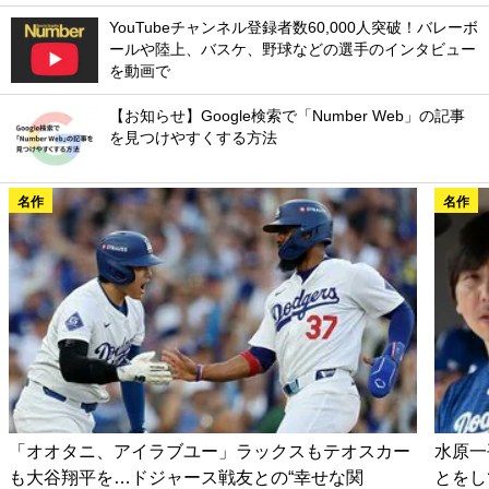
YouTubeチャンネル登録者数60,000人突破！バレーボ
ールや陸上、バスケ、野球などの選手のインタビュー
を動画で
【お知らせ】Google検索で「Number Web」の記事
を見つけやすくする方法
名作
名作
「オオタニ、アイラブユー」ラックスもテオスカー
水原一
も大谷翔平を…ドジャース戦友との“幸せな関
とをし