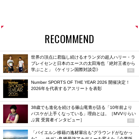
RECOMMEND
世界の頂点に君臨し続けるオランダの超人ハリー・ラ
ブレイセンと日本のエースの太田海也「絶対王者から
学ぶこと」《ケイリン国際対談②》
PR
Number SPORTS OF THE YEAR 2026 開催決定！
2026年を代表するアスリートを表彰
38歳でも進化を続ける篠山竜青が語る「10年前より
バスケが上手くなっている」理由とは。［MVVりらい
ぶ賞 受賞者インタビュー］
PR
「バイエルン移籍の逸材輩出も“グラウンドがなかっ
た”…」サガン鳥栖最強アカデミーを変えた『企業版