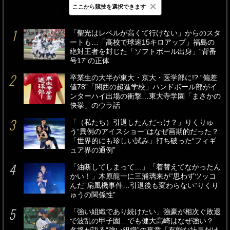
×
ここから競技を選択できます
最新
24時間
週間
「聖光はレベルが高くて行けない」からのスタ
ートも…「高校で球速15キロアップ」福島の
絶対王者を封じた「ソフトボール出身」“背番
号17”の正体
卒業生の大半が東大・京大・医学部に!? “偏差
値78”「関西の超進学校」ハンドボール部がイ
ンターハイ出場の衝撃…東大寺学園「まさかの
快挙」のウラ話
「（私たち）引退したんだっけ？」りくりゅ
う“異例のアイスショー”はなぜ画期的だった？
「世界的にも珍しい試み」打ち破った“フィギ
ュア界の通例”
「油断してしまって…」「着替えてなかったん
かい！」木原龍一に三浦璃来が“思わずツッコ
んだ”扇風機事件…引退後も変わらない“りくり
ゅうの関係性”
「強い組織であり続けたい」強豪が相次ぐ敗退
で波乱の甲子園…でも健大高崎はなぜ強い？