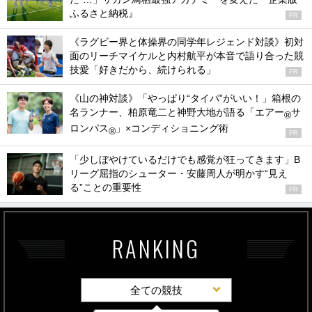
ふるさと納税』
PR
《ラグビー界と体操界の同学年レジェンド対談》初対
面のリーチマイケルと内村航平が本音で語り合った競
技愛「好きだから、続けられる」
PR
《山の神対談》「やっぱり“タイパ”がいい！」箱根の
名ランナー、柏原竜二と神野大地が語る「エアー
サ
®
ロンパス
」×コンディショニング術
®
PR
「少しぼやけているだけでも感覚が狂ってきます」B
リーグ屈指のシューター・安藤周人が明かす“見え
る”ことの重要性
PR
RANKING
全ての競技