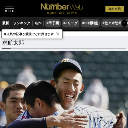
有料会員
毎日6時・11時・17時更新
最新
ランキング
名作
#甲子園
#Jリーグ
#中村剛也
#佐々木朗希
〉
×
今人気の記事が競技ごとに探せます
求航太郎
関連記事
求航太郎