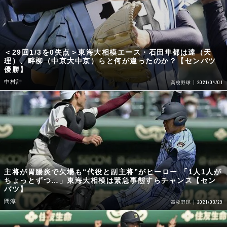
＜29回1/3を0失点＞東海大相模エース・石田隼都は達（天
理）、畔柳（中京大中京）らと何が違ったのか？【センバツ
優勝】
中村計
2021/04/01
高校野球
主将が胃腸炎で欠場も“代役と副主将”がヒーロー 「1人1人が
ちょっとずつ…」東海大相模は緊急事態すらチャンス【セン
バツ】
間淳
2021/03/29
高校野球