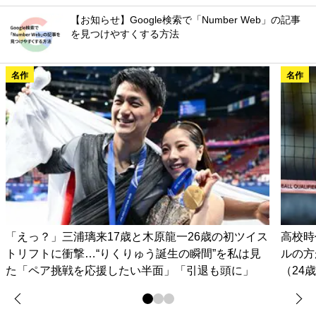
【お知らせ】Google検索で「Number Web」の記事
を見つけやすくする方法
名作
名作
「えっ？」三浦璃来17歳と木原龍一26歳の初ツイス
高校時
トリフトに衝撃…“りくりゅう誕生の瞬間”を私は見
ルの方
た「ペア挑戦を応援したい半面」「引退も頭に」
（24