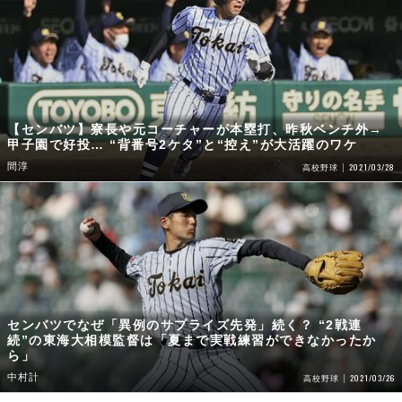
【センバツ】寮長や元コーチャーが本塁打、昨秋ベンチ外→
甲子園で好投… “背番号2ケタ”と“控え”が大活躍のワケ
間淳
2021/03/28
高校野球
センバツでなぜ「異例のサプライズ先発」続く？ “2戦連
続”の東海大相模監督は「夏まで実戦練習ができなかったか
ら」
中村計
2021/03/26
高校野球