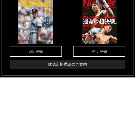
8/6
4/16
発売
発売
雑誌定期購読のご案内