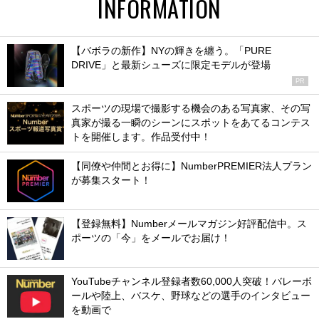
INFORMATION
【バボラの新作】NYの輝きを纏う。「PURE
DRIVE」と最新シューズに限定モデルが登場
PR
スポーツの現場で撮影する機会のある写真家、その写
真家が撮る一瞬のシーンにスポットをあてるコンテス
トを開催します。作品受付中！
【同僚や仲間とお得に】NumberPREMIER法人プラン
が募集スタート！
【登録無料】Numberメールマガジン好評配信中。ス
ポーツの「今」をメールでお届け！
YouTubeチャンネル登録者数60,000人突破！バレーボ
ールや陸上、バスケ、野球などの選手のインタビュー
を動画で