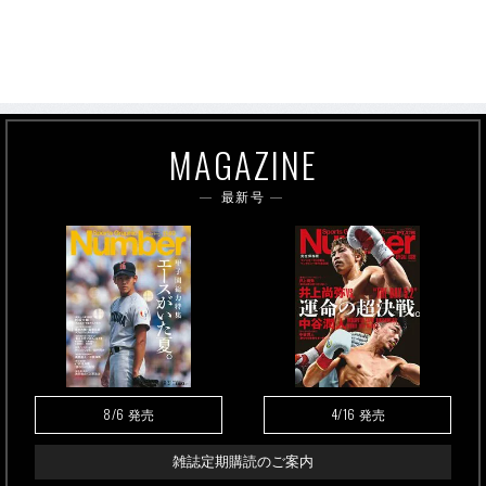
MAGAZINE
最新号
8/6
4/16
発売
発売
雑誌定期購読のご案内