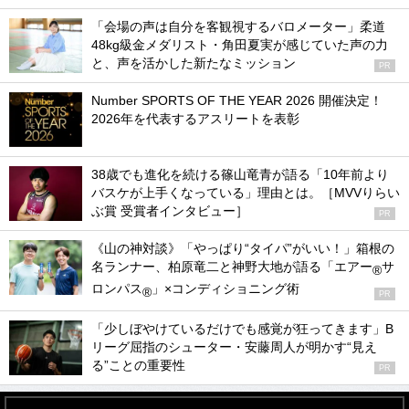
「会場の声は自分を客観視するバロメーター」柔道
48kg級金メダリスト・角田夏実が感じていた声の力
と、声を活かした新たなミッション
PR
Number SPORTS OF THE YEAR 2026 開催決定！
2026年を代表するアスリートを表彰
38歳でも進化を続ける篠山竜青が語る「10年前より
バスケが上手くなっている」理由とは。［MVVりらい
ぶ賞 受賞者インタビュー］
PR
《山の神対談》「やっぱり“タイパ”がいい！」箱根の
名ランナー、柏原竜二と神野大地が語る「エアー
サ
®
ロンパス
」×コンディショニング術
®
PR
「少しぼやけているだけでも感覚が狂ってきます」B
リーグ屈指のシューター・安藤周人が明かす“見え
る”ことの重要性
PR