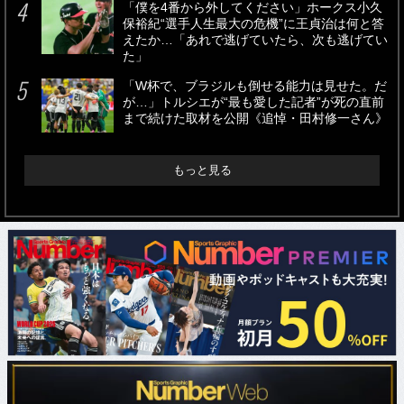
「僕を4番から外してください」ホークス小久
保裕紀“選手人生最大の危機”に王貞治は何と答
えたか…「あれで逃げていたら、次も逃げてい
た」
「W杯で、ブラジルも倒せる能力は見せた。だ
が…」トルシエが“最も愛した記者”が死の直前
まで続けた取材を公開《追悼・田村修一さん》
もっと見る