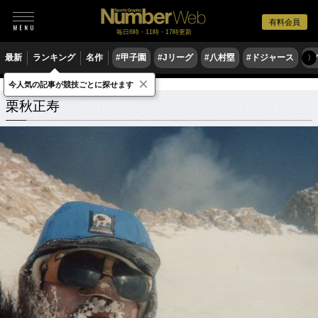
有料会員
毎日6時・11時・17時更新
最新
ランキング
名作
#甲子園
#Jリーグ
#八村塁
#ドジャース
#
〉
×
今人気の記事が競技ごとに探せます
栗秋正寿
関連記事
栗秋正寿