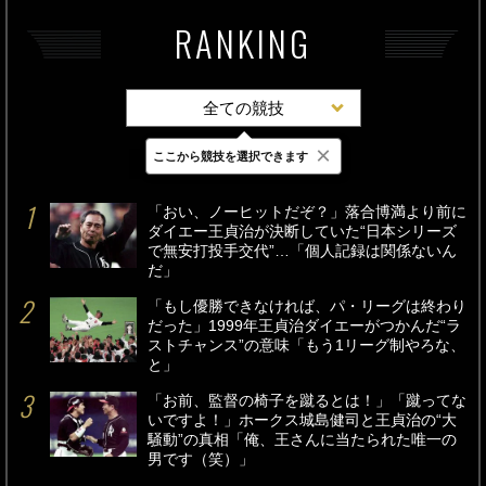
RANKING
全ての競技
×
ここから競技を選択できます
最新
24時間
週間
「おい、ノーヒットだぞ？」落合博満より前に
ダイエー王貞治が決断していた“日本シリーズ
で無安打投手交代”…「個人記録は関係ないん
だ」
「もし優勝できなければ、パ・リーグは終わり
だった」1999年王貞治ダイエーがつかんだ“ラ
ストチャンス”の意味「もう1リーグ制やろな、
と」
「お前、監督の椅子を蹴るとは！」「蹴ってな
いですよ！」ホークス城島健司と王貞治の“大
騒動”の真相「俺、王さんに当たられた唯一の
男です（笑）」