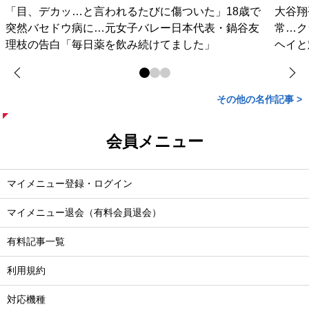
「目、デカッ…と言われるたびに傷ついた」18歳で
大谷翔
突然バセドウ病に…元女子バレー日本代表・鍋谷友
常…ク
理枝の告白「毎日薬を飲み続けてました」
ヘイと
その他の名作記事 >
会員メニュー
マイメニュー登録・ログイン
マイメニュー退会（有料会員退会）
有料記事一覧
利用規約
対応機種