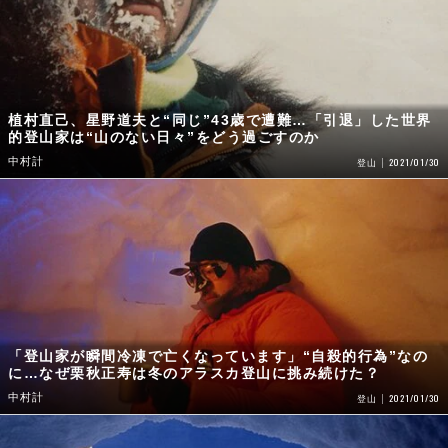
植村直己、星野道夫と“同じ”43歳で遭難…「引退」した世界
的登山家は“山のない日々”をどう過ごすのか
中村計
2021/01/30
登山
「登山家が瞬間冷凍で亡くなっています」“自殺的行為”なの
に…なぜ栗秋正寿は冬のアラスカ登山に挑み続けた？
中村計
2021/01/30
登山