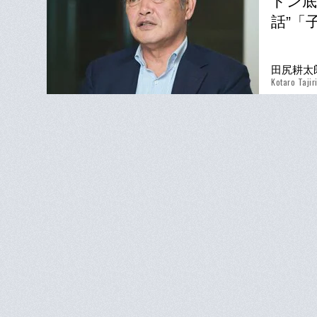
ドン底
話”「
田尻耕太
Kotaro Tajir