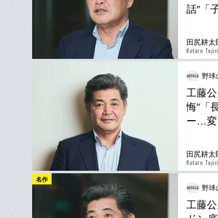
話”「
田尻耕太
Kotaro Tajir
野球
工藤公
悔”「
ー…変
田尻耕太
Kotaro Tajir
名作
野球
工藤公