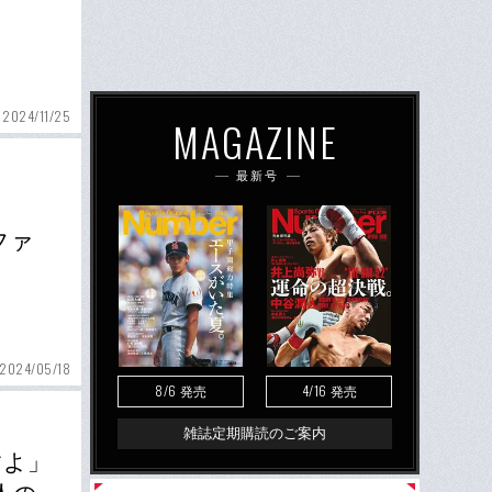
2024/11/25
MAGAZINE
最新号
ファ
2024/05/18
8/6
4/16
発売
発売
雑誌定期購読のご案内
すよ」