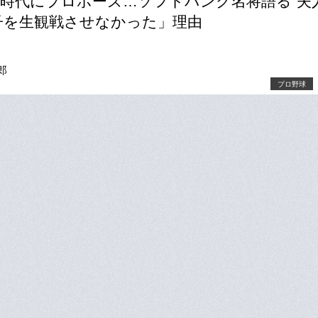
時代にプロポーズ…ソフトバンク名将語る“夫
子を生観戦させなかった」理由
郎
i
プロ野球