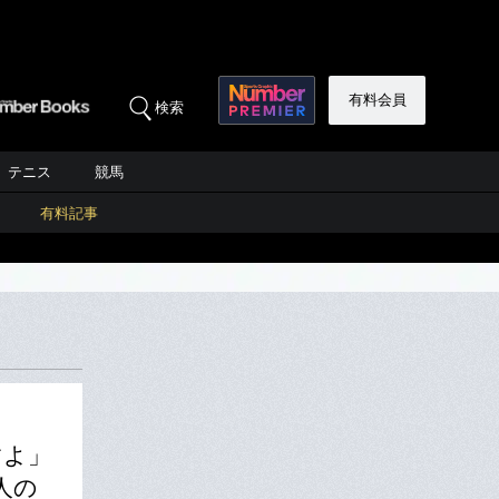
有料会員
検索
テニス
競馬
有料記事
すよ」
人の