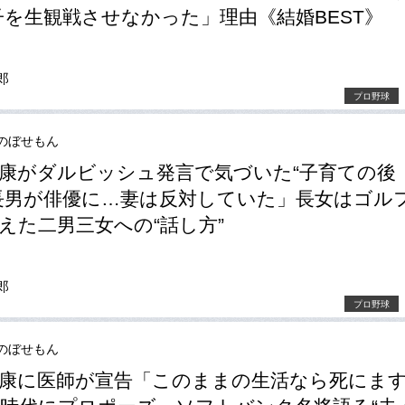
子を生観戦させなかった」理由《結婚BEST》
郎
i
プロ野球
のぼせもん
康がダルビッシュ発言で気づいた“子育ての後
長男が俳優に…妻は反対していた」長女はゴル
えた二男三女への“話し方”
郎
i
プロ野球
のぼせもん
康に医師が宣告「このままの生活なら死にま