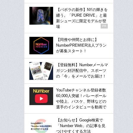
【バボラの新作】NYの輝きを
纏う。「PURE DRIVE」と最
新シューズに限定モデルが登
場
PR
【同僚や仲間とお得に】
NumberPREMIER法人プラン
が募集スタート！
【登録無料】Numberメールマ
ガジン好評配信中。スポーツ
の「今」をメールでお届け！
YouTubeチャンネル登録者数
60,000人突破！バレーボール
や陸上、バスケ、野球などの
選手のインタビューを動画で
【お知らせ】Google検索で
「Number Web」の記事を見
つけやすくする方法