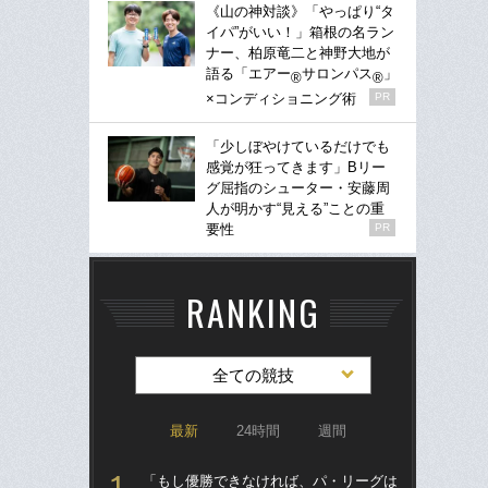
《山の神対談》「やっぱり“タ
イパ”がいい！」箱根の名ラン
ナー、柏原竜二と神野大地が
語る「エアー
サロンパス
」
®
®
×コンディショニング術
PR
「少しぼやけているだけでも
感覚が狂ってきます」Bリー
グ屈指のシューター・安藤周
人が明かす“見える”ことの重
要性
PR
RANKING
全ての競技
最新
24時間
週間
「もし優勝できなければ、パ・リーグは
「ア