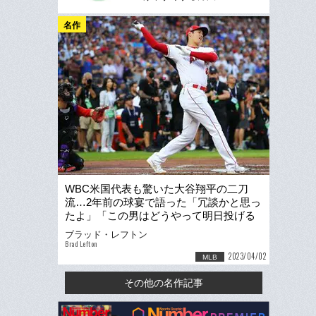
名作
WBC米国代表も驚いた大谷翔平の二刀
流…2年前の球宴で語った「冗談かと思っ
たよ」「この男はどうやって明日投げる
つもりだろう？」
ブラッド・レフトン
Brad Lefton
2023/04/02
MLB
その他の名作記事