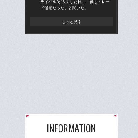
ライバル”が入団した日…「僕もトレー
治
ド候補だった、と聞いた」
「
もっと見る
INFORMATION