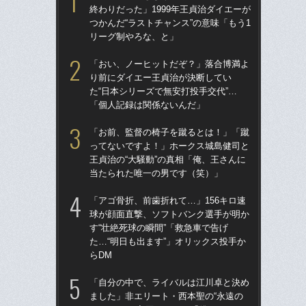
終わりだった」1999年王貞治ダイエーが
球
つかんだ“ラストチャンス”の意味「もう1
す“
リーグ制やろな、と」
た…
らD
「おい、ノーヒットだぞ？」落合博満よ
り前にダイエー王貞治が決断してい
「
た“日本シリーズで無安打投手交代”…
で
「個人記録は関係ないんだ」
を
は
「お前、監督の椅子を蹴るとは！」「蹴
ってないですよ！」ホークス城島健司と
「
王貞治の“大騒動”の真相「俺、王さんに
コー
当たられた唯一の男です（笑）」
人に
で
「アゴ骨折、前歯折れて…」156キロ速
球が顔面直撃、ソフトバンク選手が明か
祖父
す“壮絶死球の瞬間”「救急車で告げ
北
た…“明日も出ます”」オリックス投手か
へ？
らDM
ブレ
「自分の中で、ライバルは江川卓と決め
「
ました」非エリート・西本聖の“永遠の
です