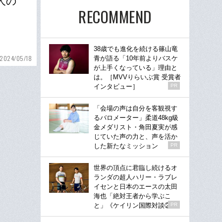
人の
RECOMMEND
38歳でも進化を続ける篠山竜
2024/05/18
青が語る「10年前よりバスケ
が上手くなっている」理由と
は。［MVVりらいぶ賞 受賞者
インタビュー］
PR
「会場の声は自分を客観視す
るバロメーター」柔道48kg級
金メダリスト・角田夏実が感
じていた声の力と、声を活か
した新たなミッション
PR
世界の頂点に君臨し続けるオ
ランダの超人ハリー・ラブレ
イセンと日本のエースの太田
海也「絶対王者から学ぶこ
と」《ケイリン国際対談②》
PR