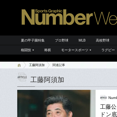
夏の甲子園特集
プロ野球
MLB
高校野球
格闘技
将棋
モータースポーツ
ラグビー
工藤阿須加
関連記事
工藤阿須加
Numb
工藤公
ドン底