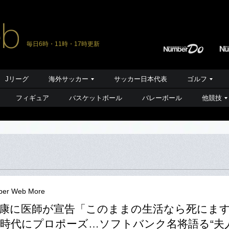
毎日6時・11時・17時更新
Jリーグ
海外サッカー
サッカー日本代表
ゴルフ
フィギュア
バスケットボール
バレーボール
他競技
er Web More
康に医師が宣告「このままの生活なら死にま
時代にプロポーズ…ソフトバンク名将語る“夫