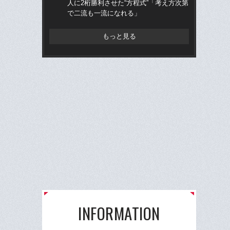
人に2桁勝利させた“方程式”「考え方次第
に
で二流も一流になれる」
「
もっと見る
INFORMATION