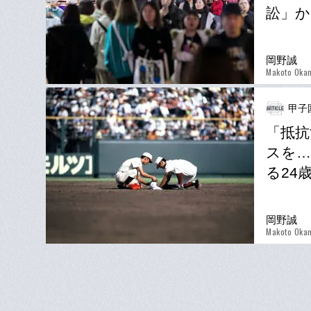
訟」か
岡野誠
Makoto Oka
甲子
「抵抗
スを…
る24
岡野誠
Makoto Oka