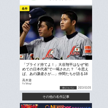
名作
「プライド持てよ！」大谷翔平はなぜ“初
めての日本代表”で一喝された？「今思え
ば、あの謙虚さが…」仲間たちが語る18
歳大谷翔平の素顔
高木遊
Yu Takagi
2023/03/20
侍ジャパン
その他の名作記事