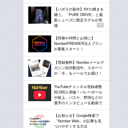
【バボラの新作】NYの輝きを
纏う。「PURE DRIVE」と最
新シューズに限定モデルが登
場
PR
【同僚や仲間とお得に】
NumberPREMIER法人プラン
が募集スタート！
【登録無料】Numberメールマ
ガジン好評配信中。スポーツ
の「今」をメールでお届け！
YouTubeチャンネル登録者数
60,000人突破！バレーボール
や陸上、バスケ、野球などの
選手のインタビューを動画で
【お知らせ】Google検索で
「Number Web」の記事を見
つけやすくする方法