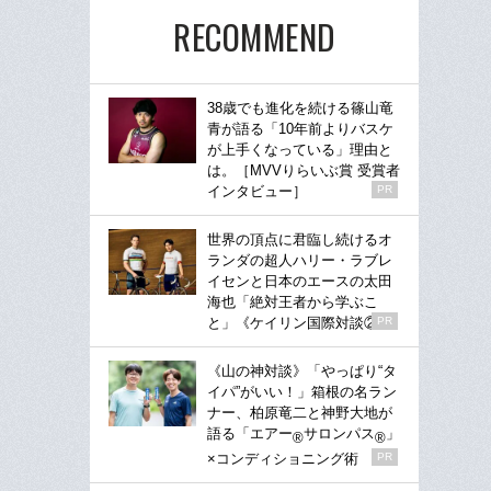
RECOMMEND
38歳でも進化を続ける篠山竜
青が語る「10年前よりバスケ
が上手くなっている」理由と
は。［MVVりらいぶ賞 受賞者
インタビュー］
PR
世界の頂点に君臨し続けるオ
ランダの超人ハリー・ラブレ
イセンと日本のエースの太田
海也「絶対王者から学ぶこ
と」《ケイリン国際対談②》
PR
《山の神対談》「やっぱり“タ
イパ”がいい！」箱根の名ラン
ナー、柏原竜二と神野大地が
語る「エアー
サロンパス
」
®
®
×コンディショニング術
PR