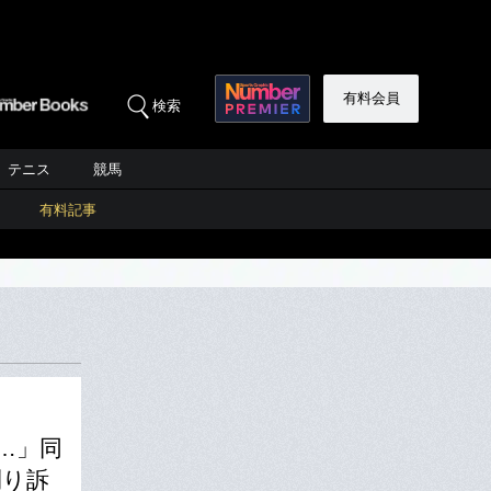
有料会員
検索
テニス
競馬
有料記事
…」同
刈り訴