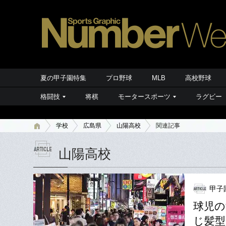
夏の甲子園特集
プロ野球
MLB
高校野球
格闘技
将棋
モータースポーツ
ラグビー
学校
広島県
山陽高校
関連記事
山陽高校
甲子
球児の
じ髪型