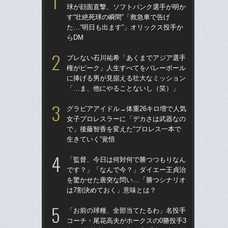
球が顔面直撃、ソフトバンク選手が明か
球
す“壮絶死球の瞬間”「救急車で告げ
す“
た…“明日も出ます”」オリックス投手か
た…
らDM
らD
ブレない石川祐希「あくまでアジア選手
「
権がピーク」人生すべてをバレーボール
で
に捧げる男が見据える壮大なミッション
を
「…ま、他にやることないし（笑）」
は
グラビアアイドル→体重26キロ増で人気
「
女子プロレスラーに「デカさは武器なの
コー
で」後藤智香を変えた“プロレス一本で
人に
生きていく”覚悟
で
「監督、今日は何対何で勝つつもりなん
祖父
です？」「なんで今？」ダイエー王貞治
北
を驚かせた唐突な問い…「勝つシナリオ
へ？
は7割決めておく」意味とは？
ブレ
「お前の球種、全部当てたるわ」名投手
ブ
コーチ・尾花高夫がホークスの0勝投手3
権