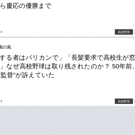
ら慶応の優勝まで
no
高校野球
園の風
する者はバリカンで」「長髪要求で高校生が
」なぜ高校野球は取り残されたのか？ 50年前
歳監督”が訴えていた
no
高校野球