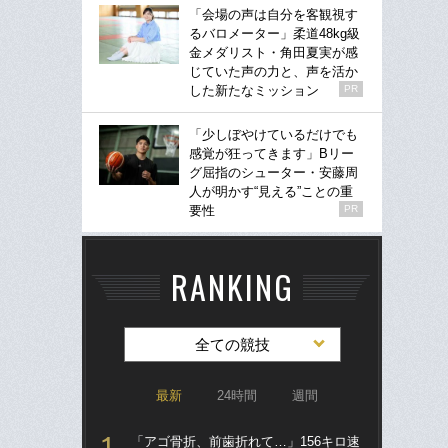
「会場の声は自分を客観視す
るバロメーター」柔道48kg級
金メダリスト・角田夏実が感
じていた声の力と、声を活か
した新たなミッション
PR
「少しぼやけているだけでも
感覚が狂ってきます」Bリー
グ屈指のシューター・安藤周
人が明かす“見える”ことの重
要性
PR
RANKING
全ての競技
最新
24時間
週間
「アゴ骨折、前歯折れて…」156キロ速
「ア