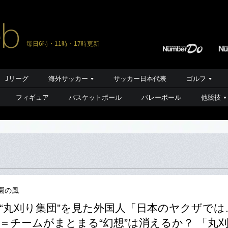
毎日6時・11時・17時更新
Jリーグ
海外サッカー
サッカー日本代表
ゴルフ
フィギュア
バスケットボール
バレーボール
他競技
園の風
“丸刈り集団”を見た外国人「日本のヤクザでは
＝チームがまとまる“幻想”は消えるか？ 「丸