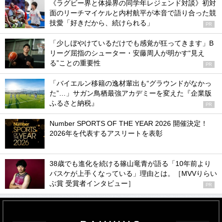
《ラグビー界と体操界の同学年レジェンド対談》初対
面のリーチマイケルと内村航平が本音で語り合った競
技愛「好きだから、続けられる」
PR
「少しぼやけているだけでも感覚が狂ってきます」B
リーグ屈指のシューター・安藤周人が明かす“見え
る”ことの重要性
PR
「バイエルン移籍の逸材輩出も“グラウンドがなかっ
た”…」サガン鳥栖最強アカデミーを変えた『企業版
ふるさと納税』
PR
Number SPORTS OF THE YEAR 2026 開催決定！
2026年を代表するアスリートを表彰
38歳でも進化を続ける篠山竜青が語る「10年前より
バスケが上手くなっている」理由とは。［MVVりらい
ぶ賞 受賞者インタビュー］
PR