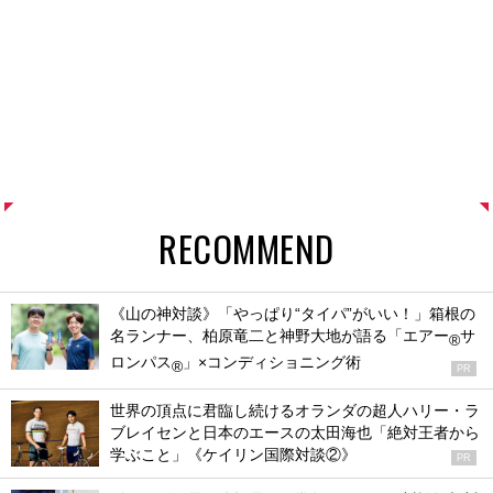
RECOMMEND
《山の神対談》「やっぱり“タイパ”がいい！」箱根の
名ランナー、柏原竜二と神野大地が語る「エアー
サ
®
ロンパス
」×コンディショニング術
®
PR
世界の頂点に君臨し続けるオランダの超人ハリー・ラ
ブレイセンと日本のエースの太田海也「絶対王者から
学ぶこと」《ケイリン国際対談②》
PR