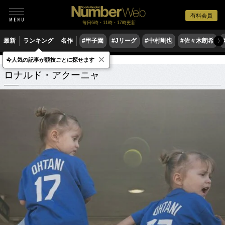
有料会員
毎日6時・11時・17時更新
最新
ランキング
名作
#甲子園
#Jリーグ
#中村剛也
#佐々木朗希
〉
×
今人気の記事が競技ごとに探せます
ロナルド・アクーニャ
関連記事
ロナルド・アクーニャ