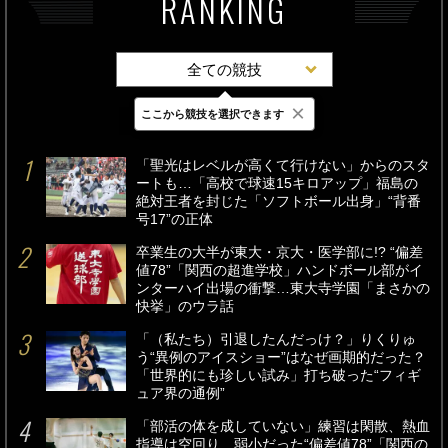
RANKING
全ての競技
×
ここから競技を選択できます
最新
24時間
週間
「聖光はレベルが高くて行けない」からのスタ
ートも…「高校で球速15キロアップ」福島の
絶対王者を封じた「ソフトボール出身」“背番
号17”の正体
卒業生の大半が東大・京大・医学部に!? “偏差
値78”「関西の超進学校」ハンドボール部がイ
ンターハイ出場の衝撃…東大寺学園「まさかの
快挙」のウラ話
「（私たち）引退したんだっけ？」りくりゅ
う“異例のアイスショー”はなぜ画期的だった？
「世界的にも珍しい試み」打ち破った“フィギ
ュア界の通例”
「部活の体を成していない」練習は閑散、熱血
指導は空回り…弱小だった“偏差値78”「関西の