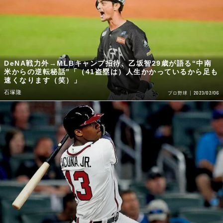
DeNA戦力外→MLBキャンプ招待、乙坂智29歳が語る“中南
米からの逆転秘話”「（41盗塁は）人生かかっているから足も
速くなります（笑）」
石塚隆
2023/02/06
プロ野球