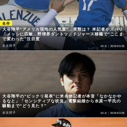
大谷翔平“アメリカ現地の人気度”…実態は？ 米記者がズバリ
「メッシに匹敵…野球界ダントツ」ドジャース移籍で“ここま
で変わった”注目度
水次祥子
2024/03/29
MLB
大谷翔平の“ビックリ発表”に米名物記者が本音「なかなかや
るなと」「センシティブな状況」電撃結婚から水原一平氏の
騒動まで“どう見た？”
水次祥子
2024/03/29
MLB