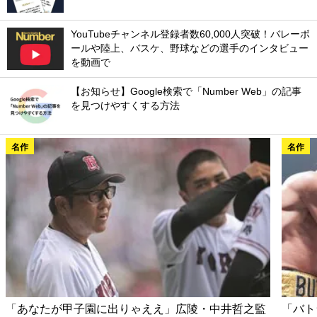
YouTubeチャンネル登録者数60,000人突破！バレーボ
ールや陸上、バスケ、野球などの選手のインタビュー
を動画で
【お知らせ】Google検索で「Number Web」の記事
を見つけやすくする方法
名作
名作
「あなたが甲子園に出りゃええ」広陵・中井哲之監
「バト