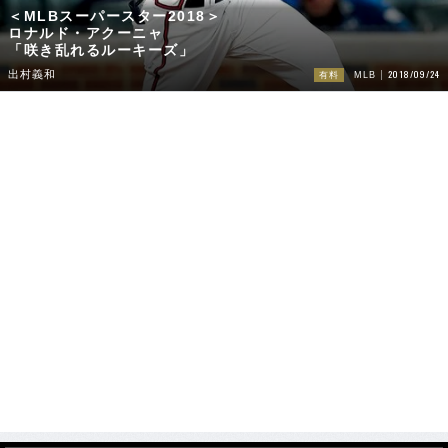
＜MLBスーパースター2018＞
ロナルド・アクーニャ
「咲き乱れるルーキーズ」
2018/09/24
出村義和
有料
MLB