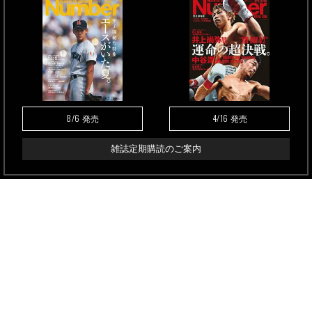
8/6
4/16
発売
発売
雑誌定期購読のご案内