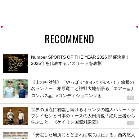
RECOMMEND
Number SPORTS OF THE YEAR 2026 開催決定！
2026年を代表するアスリートを表彰
《山の神対談》「やっぱり“タイパ”がいい！」箱根の
名ランナー、柏原竜二と神野大地が語る「エアー
サ
®
ロンパス
」×コンディショニング術
®
PR
世界の頂点に君臨し続けるオランダの超人ハリー・ラ
ブレイセンと日本のエースの太田海也「絶対王者から
学ぶこと」《ケイリン国際対談②》
PR
「安定した場所にとどまれば成長は止まる」西内悠人