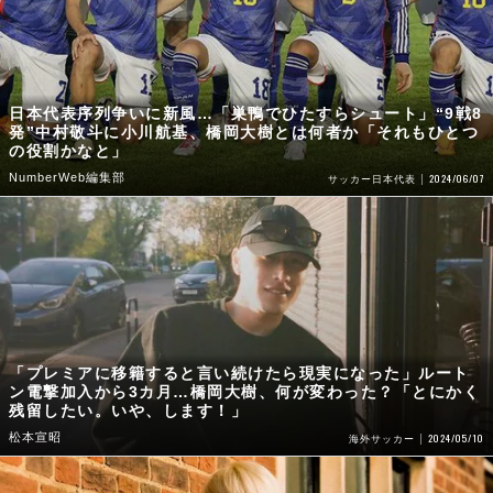
日本代表序列争いに新風…「巣鴨でひたすらシュート」“9戦8
発”中村敬斗に小川航基、橋岡大樹とは何者か「それもひとつ
の役割かなと」
NumberWeb編集部
2024/06/07
サッカー日本代表
「プレミアに移籍すると言い続けたら現実になった」ルート
ン電撃加入から3カ月…橋岡大樹、何が変わった？「とにかく
残留したい。いや、します！」
松本宣昭
2024/05/10
海外サッカー