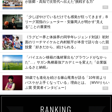
が故郷・高知で次世代へ伝えた“挑戦する力”
PR
「少しぼやけているだけでも感覚が狂ってきます」B
リーグ屈指のシューター・安藤周人が明かす“見え
る”ことの重要性
PR
《ラグビー界と体操界の同学年レジェンド対談》初対
面のリーチマイケルと内村航平が本音で語り合った競
技愛「好きだから、続けられる」
PR
「バイエルン移籍の逸材輩出も“グラウンドがなかっ
た”…」サガン鳥栖最強アカデミーを変えた『企業版
ふるさと納税』
PR
38歳でも進化を続ける篠山竜青が語る「10年前より
バスケが上手くなっている」理由とは。［MVVりらい
ぶ賞 受賞者インタビュー］
PR
RANKING