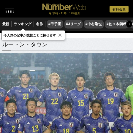
有料会員
毎日6時・11時・17時更新
最新
ランキング
名作
#甲子園
#Jリーグ
#中村剛也
#佐々木朗希
〉
×
今人気の記事が競技ごとに探せます
ルートン・タウン
関連記事
ルートン・タウン