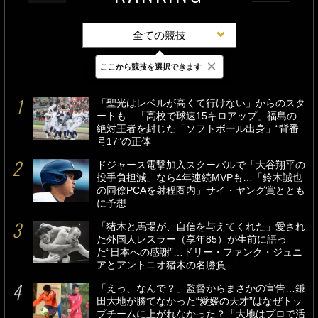
全ての競技
×
ここから競技を選択できます
最新
24時間
週間
「聖光はレベルが高くて行けない」からのスタ
ートも…「高校で球速15キロアップ」福島の
絶対王者を封じた「ソフトボール出身」“背番
号17”の正体
ドジャース電撃加入スクーバルで「大谷翔平の
投手負担減」なら4年連続MVPも…「鈴木誠也
の同僚PCAを射程圏内」サイ・ヤング賞ととも
に予想
「猪木と馬場が、自信を与えてくれた」愛され
た外国人レスラー（享年85）が生前に語っ
た“日本への感謝”…ドリー・ファンク・ジュニ
アとアントニオ猪木の名勝負
「えっ、なんで？」監督からまさかの宣告…鎌
田大地が勝てなかった“愛媛の天才”はなぜトッ
プチームに上がれなかった？「大地はプロで活