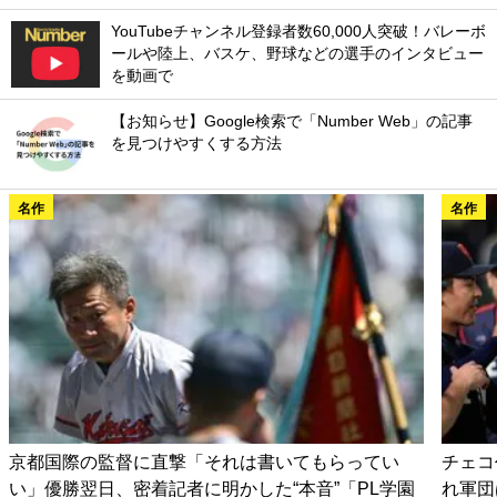
YouTubeチャンネル登録者数60,000人突破！バレーボ
ールや陸上、バスケ、野球などの選手のインタビュー
を動画で
【お知らせ】Google検索で「Number Web」の記事
を見つけやすくする方法
名作
名作
京都国際の監督に直撃「それは書いてもらってい
チェコ
い」優勝翌日、密着記者に明かした“本音”「PL学園
れ軍団