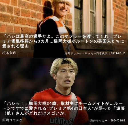
「ハシは最高の選手だよ。このマフラーを渡してくれ」プレ
ミア電撃移籍から3カ月…橋岡大樹がルートンの英国人たちに
愛される理由
松本宣昭
2024/05/10
海外サッカー・サッカー日本代表
「ハシッ！」橋岡大樹24歳、取材中にチームメイトが…ルー
トンですでに愛される“プレミア第4の日本人”が語った「遠藤
（航）さんがどれだけスゴいか」
田嶋コウスケ
2024/03/09
海外サッカー