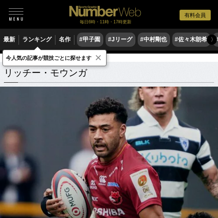
有料会員
毎日6時・11時・17時更新
最新
ランキング
名作
#甲子園
#Jリーグ
#中村剛也
#佐々木朗希
〉
×
今人気の記事が競技ごとに探せます
リッチー・モウンガ
関連記事
リッチー・モウンガ