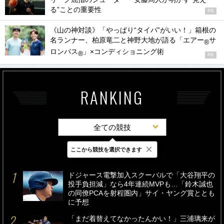
る”ことの重要性
PR
《山の神対談》「やっぱり“タイパ”がいい！」箱根の
名ランナー、柏原竜二と神野大地が語る「エアー
サ
®
ロンパス
」×コンディショニング術
®
PR
RANKING
全ての競技
×
ここから競技を選択できます
最新
24時間
週間
ドジャース電撃加入スクーバルで「大谷翔平の
投手負担減」なら4年連続MVPも…「鈴木誠也
の同僚PCAを射程圏内」サイ・ヤング賞ととも
に予想
「まだ着替えてなかったんかい！」三浦璃来が