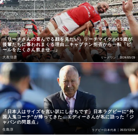
「リーチさんの喜んでる顔を見たい」リーチマイケル35歳が
後輩たちに慕われまくる理由…キャプテン拒否から一転「ビ
ールをたくさん飲ませ…」
大友信彦
2024/05/29
リーグワン
「日本人はサイズを言い訳にしがちです」日本ラグビーに“外
国人鬼コーチ”が帰ってきた…エディーさんが私に語った「ジ
ャパンの問題点」
生島淳
2023/12/29
ラグビー日本代表