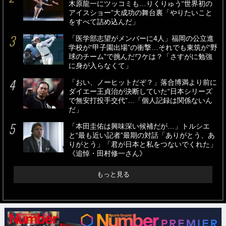
木原龍一にツッコミも…りくりゅう“世界初の
アイスショー”大成功の舞台裏「やりたいこと
をすべて詰め込んだ」
「医学部志望がメンバーに4人」福岡の公立進
学校が“甲子園出場”の衝撃…それでも東筑が“野
球のチーム”で挑んだワケは？「さすがに勉強
に身が入らなくて」
「おい、ノーヒットだぞ？」落合博満より前に
ダイエー王貞治が決断していた“日本シリーズ
で無安打投手交代”…「個人記録は関係ないん
だ」
「本田圭佑は興味深い候補だが…」トルシエ
と“最も近い記者”最期の対話「ありがとう、あ
りがとう」「君が日本と私をつないでくれた」
《追悼・田村修一さん》
もっと見る