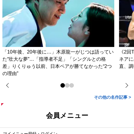
「10年後、20年後に…」木原龍一がじつは語ってい
《2回
た“壮大な夢”…「指導者不足」「シングルとの格
ネアに
差」りくりゅう以前、日本ペアが勝てなかった“2つ
直、調
の理由”
その他の名作記事 >
会員メニュー
マイメニュー登録・ログイン