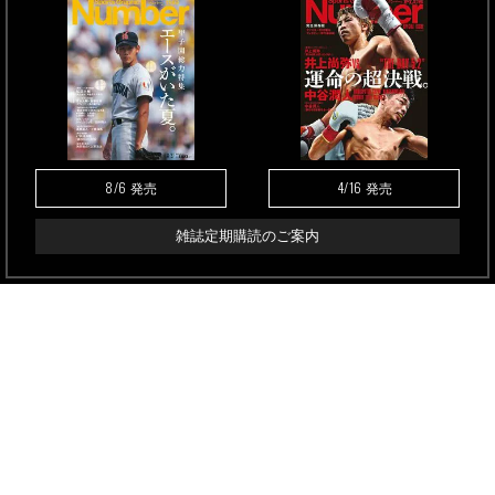
8/6
4/16
発売
発売
雑誌定期購読のご案内