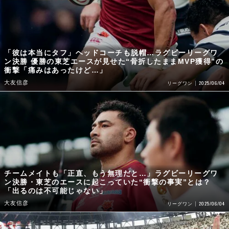
「彼は本当にタフ」ヘッドコーチも脱帽…ラグビーリーグワ
ン決勝 優勝の東芝エースが見せた“骨折したままMVP獲得”の
衝撃「痛みはあったけど…」
大友信彦
2025/06/04
リーグワン
チームメイトも「正直、もう無理だと…」ラグビーリーグワ
ン決勝・東芝のエースに起こっていた“衝撃の事実”とは？
「出るのは不可能じゃない」
大友信彦
2025/06/04
リーグワン