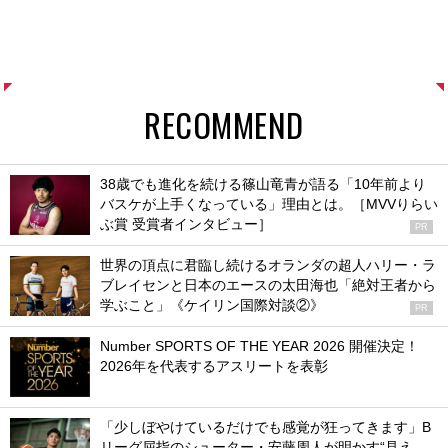
RECOMMEND
38歳でも進化を続ける篠山竜青が語る「10年前より
バスケが上手くなっている」理由とは。［MVVりらい
ぶ賞 受賞者インタビュー］
PR
世界の頂点に君臨し続けるオランダの超人ハリー・ラ
ブレイセンと日本のエースの太田海也「絶対王者から
学ぶこと」《ケイリン国際対談②》
PR
Number SPORTS OF THE YEAR 2026 開催決定！
2026年を代表するアスリートを表彰
「少しぼやけているだけでも感覚が狂ってきます」B
リーグ屈指のシューター・安藤周人が明かす“見え