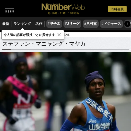
有料会員
毎日6時・11時・17時更新
最新
ランキング
名作
#甲子園
#Jリーグ
#八村塁
#ドジャース
#
〉
×
今人気の記事が競技ごとに探せます
ステファン・マニャング・マヤカ
関連記事
ステファン・マニャング・マヤカ