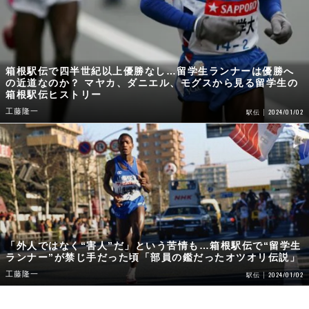
箱根駅伝で四半世紀以上優勝なし…留学生ランナーは優勝へ
の近道なのか？ マヤカ、ダニエル、モグスから見る留学生の
箱根駅伝ヒストリー
工藤隆一
2024/01/02
駅伝
「外人ではなく“害人”だ」という苦情も…箱根駅伝で“留学生
ランナー”が禁じ手だった頃「部員の鑑だったオツオリ伝説」
工藤隆一
2024/01/02
駅伝