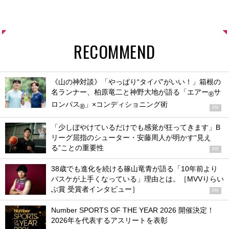
RECOMMEND
《山の神対談》「やっぱり“タイパ”がいい！」箱根の
名ランナー、柏原竜二と神野大地が語る「エアー
サ
®
ロンパス
」×コンディショニング術
®
PR
「少しぼやけているだけでも感覚が狂ってきます」B
リーグ屈指のシューター・安藤周人が明かす“見え
る”ことの重要性
PR
38歳でも進化を続ける篠山竜青が語る「10年前より
バスケが上手くなっている」理由とは。［MVVりらい
ぶ賞 受賞者インタビュー］
PR
Number SPORTS OF THE YEAR 2026 開催決定！
2026年を代表するアスリートを表彰