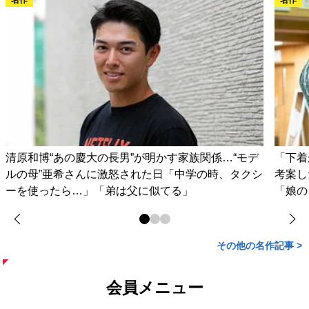
清原和博“あの慶大の長男”が明かす家族関係…“モデ
「下着
ルの母”亜希さんに激怒された日「中学の時、タクシ
考案し
ーを使ったら…」「弟は父に似てる」
「娘の
その他の名作記事 >
会員メニュー