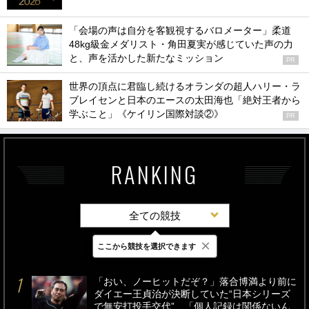
「会場の声は自分を客観視するバロメーター」柔道
48kg級金メダリスト・角田夏実が感じていた声の力
と、声を活かした新たなミッション
PR
世界の頂点に君臨し続けるオランダの超人ハリー・ラ
ブレイセンと日本のエースの太田海也「絶対王者から
学ぶこと」《ケイリン国際対談②》
PR
RANKING
全ての競技
×
ここから競技を選択できます
最新
24時間
週間
「おい、ノーヒットだぞ？」落合博満より前に
ダイエー王貞治が決断していた“日本シリーズ
で無安打投手交代”…「個人記録は関係ないん