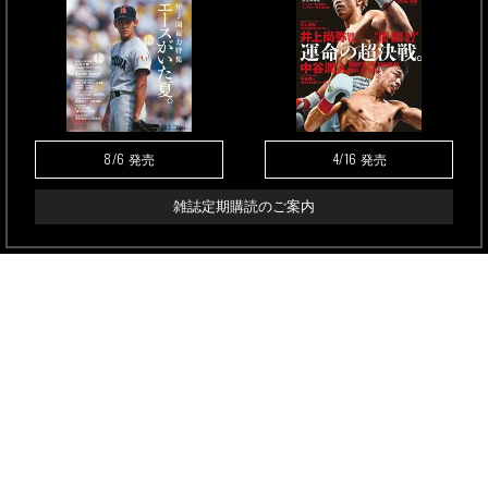
8/6
4/16
発売
発売
雑誌定期購読のご案内