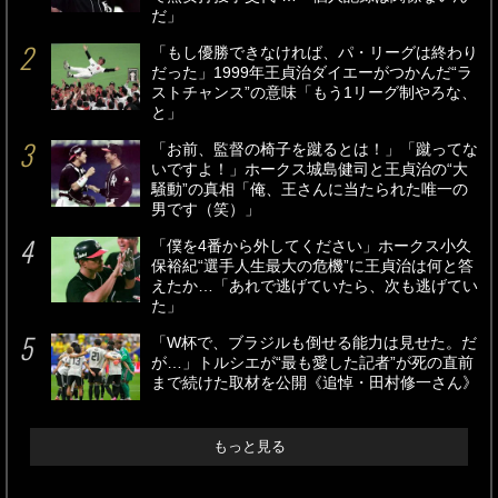
だ」
「もし優勝できなければ、パ・リーグは終わり
だった」1999年王貞治ダイエーがつかんだ“ラ
ストチャンス”の意味「もう1リーグ制やろな、
と」
「お前、監督の椅子を蹴るとは！」「蹴ってな
いですよ！」ホークス城島健司と王貞治の“大
騒動”の真相「俺、王さんに当たられた唯一の
男です（笑）」
「僕を4番から外してください」ホークス小久
保裕紀“選手人生最大の危機”に王貞治は何と答
えたか…「あれで逃げていたら、次も逃げてい
た」
「W杯で、ブラジルも倒せる能力は見せた。だ
が…」トルシエが“最も愛した記者”が死の直前
まで続けた取材を公開《追悼・田村修一さん》
もっと見る