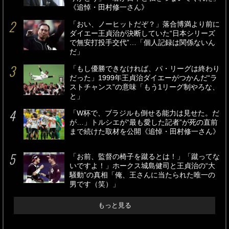
《追悼・田村修一さん》
「おい、ノーヒットだぞ？」落合博満より前に
ダイエー王貞治が決断していた“日本シリーズ
で無安打投手交代”…「個人記録は関係ないん
だ」
「もし優勝できなければ、パ・リーグは終わり
だった」1999年王貞治ダイエーがつかんだ“ラ
ストチャンス”の意味「もう1リーグ制やろな、
と」
「W杯で、ブラジルも倒せる能力は見せた。だ
が…」トルシエが“最も愛した記者”が死の直前
まで続けた取材を公開《追悼・田村修一さん》
「お前、監督の椅子を蹴るとは！」「蹴ってな
いですよ！」ホークス城島健司と王貞治の“大
騒動”の真相「俺、王さんに当たられた唯一の
男です（笑）」
もっと見る