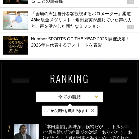
る”ことの重要性
PR
「会場の声は自分を客観視するバロメーター」柔道
48kg級金メダリスト・角田夏実が感じていた声の力
と、声を活かした新たなミッション
PR
Number SPORTS OF THE YEAR 2026 開催決定！
2026年を代表するアスリートを表彰
RANKING
全ての競技
×
ここから競技を選択できます
最新
24時間
週間
「本田圭佑は興味深い候補だが…」トルシエ
と“最も近い記者”最期の対話「ありがとう、あ
りがとう」「君が日本と私をつないでくれた」