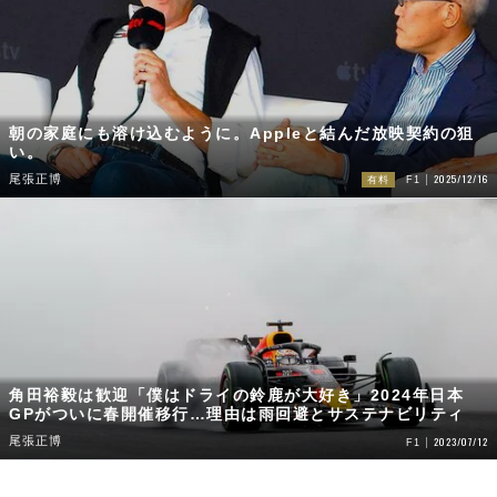
朝の家庭にも溶け込むように。Appleと結んだ放映契約の狙
い。
2025/12/16
尾張正博
有料
F1
角田裕毅は歓迎「僕はドライの鈴鹿が大好き」2024年日本
GPがついに春開催移行…理由は雨回避とサステナビリティ
尾張正博
2023/07/12
F1