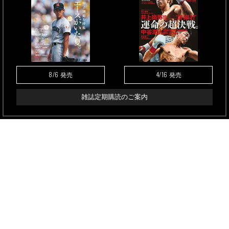
8/6
4/16
発売
発売
雑誌定期購読のご案内