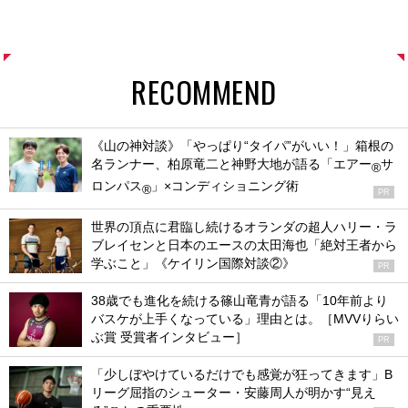
RECOMMEND
《山の神対談》「やっぱり“タイパ”がいい！」箱根の
名ランナー、柏原竜二と神野大地が語る「エアー
サ
®
ロンパス
」×コンディショニング術
®
PR
世界の頂点に君臨し続けるオランダの超人ハリー・ラ
ブレイセンと日本のエースの太田海也「絶対王者から
学ぶこと」《ケイリン国際対談②》
PR
38歳でも進化を続ける篠山竜青が語る「10年前より
バスケが上手くなっている」理由とは。［MVVりらい
ぶ賞 受賞者インタビュー］
PR
「少しぼやけているだけでも感覚が狂ってきます」B
リーグ屈指のシューター・安藤周人が明かす“見え