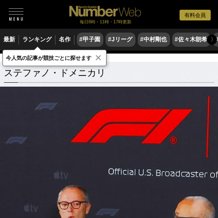
有料会員
毎日6時・11時・17時更新
最新
ランキング
名作
#甲子園
#Jリーグ
#中村剛也
#佐々木朗希
〉
×
今人気の記事が競技ごとに探せます
ステファノ・ドメニカリ
関連記事
ステファノ・ドメニカリ