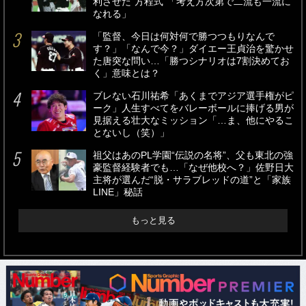
利させた“方程式”「考え方次第で二流も一流に
なれる」
「監督、今日は何対何で勝つつもりなんで
す？」「なんで今？」ダイエー王貞治を驚かせ
た唐突な問い…「勝つシナリオは7割決めてお
く」意味とは？
ブレない石川祐希「あくまでアジア選手権がピ
ーク」人生すべてをバレーボールに捧げる男が
見据える壮大なミッション「…ま、他にやるこ
とないし（笑）」
祖父はあのPL学園“伝説の名将”、父も東北の強
豪監督経験者でも…「なぜ他校へ？」佐野日大
主将が選んだ“脱・サラブレッドの道”と「家族
LINE」秘話
もっと見る