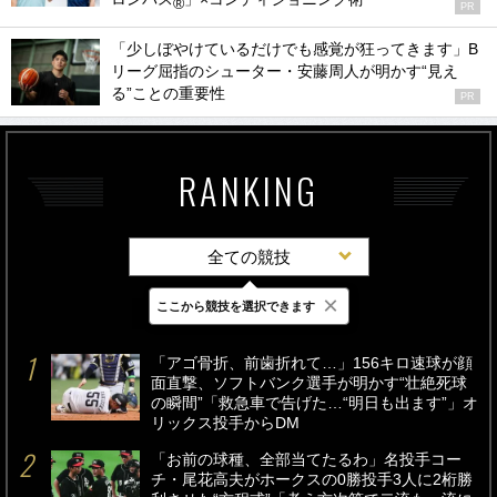
®
PR
「少しぼやけているだけでも感覚が狂ってきます」B
リーグ屈指のシューター・安藤周人が明かす“見え
る”ことの重要性
PR
RANKING
全ての競技
×
ここから競技を選択できます
最新
24時間
週間
「アゴ骨折、前歯折れて…」156キロ速球が顔
面直撃、ソフトバンク選手が明かす“壮絶死球
の瞬間”「救急車で告げた…“明日も出ます”」オ
リックス投手からDM
「お前の球種、全部当てたるわ」名投手コー
チ・尾花高夫がホークスの0勝投手3人に2桁勝