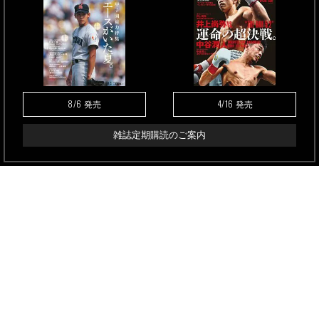
8/6
4/16
発売
発売
雑誌定期購読のご案内