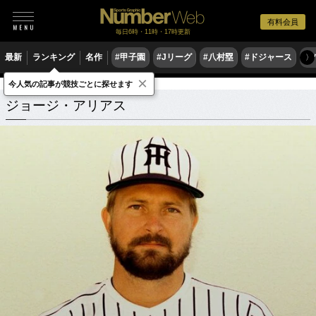
有料会員
毎日6時・11時・17時更新
最新
ランキング
名作
#甲子園
#Jリーグ
#八村塁
#ドジャース
#
〉
×
今人気の記事が競技ごとに探せます
ジョージ・アリアス
関連記事
ジョージ・アリアス