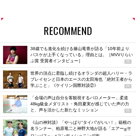
RECOMMEND
38歳でも進化を続ける篠山竜青が語る「10年前より
バスケが上手くなっている」理由とは。［MVVりらい
ぶ賞 受賞者インタビュー］
PR
世界の頂点に君臨し続けるオランダの超人ハリー・ラ
ブレイセンと日本のエースの太田海也「絶対王者から
学ぶこと」《ケイリン国際対談②》
PR
「会場の声は自分を客観視するバロメーター」柔道
48kg級金メダリスト・角田夏実が感じていた声の力
と、声を活かした新たなミッション
PR
《山の神対談》「やっぱり“タイパ”がいい！」箱根の
名ランナー、柏原竜二と神野大地が語る「エアー
サ
®
ロンパス
」×コンディショニング術