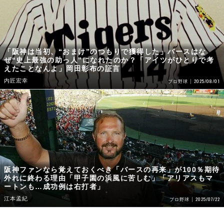
「阪神は当初、“おまけ”のつもりで獲得した」バースはな
ぜ“史上最強の助っ人”になれたのか？「アイツがひとりで考
えたことなんよ」岡田彰布の証言
内匠宏幸
2025/08/01
プロ野球
阪神ファンなら覚えておくべき「バースの再来」が100％期待
外れに終わる理由「甲子園の浜風に苦しむ」「アリアスもマ
ートンも…成功例は右打者」
江本孟紀
2025/07/22
プロ野球