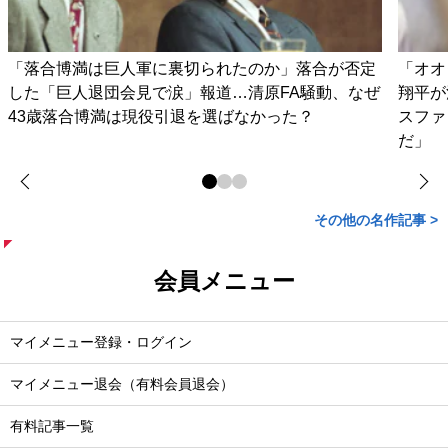
「落合博満は巨人軍に裏切られたのか」落合が否定
「オオ
した「巨人退団会見で涙」報道…清原FA騒動、なぜ
翔平が
43歳落合博満は現役引退を選ばなかった？
スファ
だ」
その他の名作記事 >
会員メニュー
マイメニュー登録・ログイン
マイメニュー退会（有料会員退会）
有料記事一覧