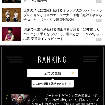
る”ことの重要性
PR
世界の頂点に君臨し続けるオランダの超人ハリー・ラ
ブレイセンと日本のエースの太田海也「絶対王者から
学ぶこと」《ケイリン国際対談②》
PR
38歳でも進化を続ける篠山竜青が語る「10年前より
バスケが上手くなっている」理由とは。［MVVりらい
ぶ賞 受賞者インタビュー］
PR
RANKING
全ての競技
×
ここから競技を選択できます
最新
24時間
週間
「おい、ノーヒットだぞ？」落合博満より前に
ダイエー王貞治が決断していた“日本シリーズ
で無安打投手交代”…「個人記録は関係ないん