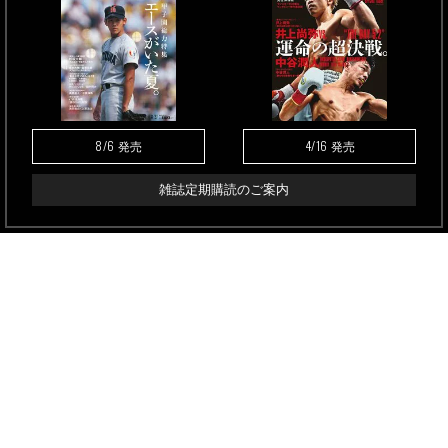
8/6
4/16
発売
発売
雑誌定期購読のご案内