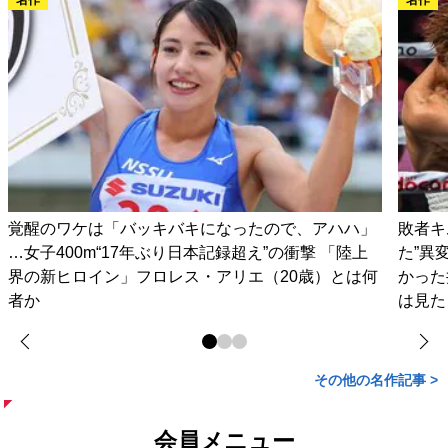
覚醒のワケは「バッキバキになったので、アハハ」
敗者キ
…女子400m“17年ぶり日本記録超え”の衝撃 「陸上
た”異
界の新ヒロイン」フロレス・アリエ（20歳）とは何
かった
者か
は見た
その他の名作記事 >
会員メニュー