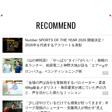
RECOMMEND
Number SPORTS OF THE YEAR 2026 開催決定！
2026年を代表するアスリートを表彰
《山の神対談》「やっぱり“タイパ”がいい！」箱根の
名ランナー、柏原竜二と神野大地が語る「エアー
サ
®
ロンパス
」×コンディショニング術
®
PR
「会場の声は自分を客観視するバロメーター」柔道
48kg級金メダリスト・角田夏実が感じていた声の力
と、声を活かした新たなミッション
PR
「少しぼやけているだけでも感覚が狂ってきます」B
リーグ屈指のシューター・安藤周人が明かす“見え