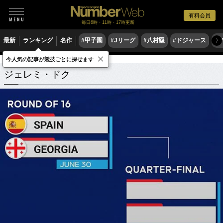
有料会員
毎日6時・11時・17時更新
最新
ランキング
名作
#甲子園
#Jリーグ
#八村塁
#ドジャース
#
〉
×
今人気の記事が競技ごとに探せます
ジェレミ・ドク
関連記事
ジェレミ・ドク