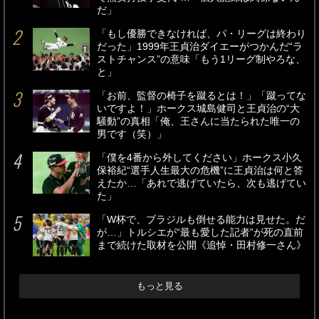
だ」
「もし優勝できなければ、パ・リーグは終わり
だった」1999年王貞治ダイエーがつかんだ“ラ
ストチャンス”の意味「もう1リーグ制やろな、
と」
「お前、監督の椅子を蹴るとは！」「蹴ってな
いですよ！」ホークス城島健司と王貞治の“大
騒動”の真相「俺、王さんに当たられた唯一の
男です（笑）」
「僕を4番から外してください」ホークス小久
保裕紀“選手人生最大の危機”に王貞治は何と答
えたか…「あれで逃げていたら、次も逃げてい
た」
「W杯で、ブラジルも倒せる能力は見せた。だ
が…」トルシエが“最も愛した記者”が死の直前
まで続けた取材を公開《追悼・田村修一さん》
もっと見る