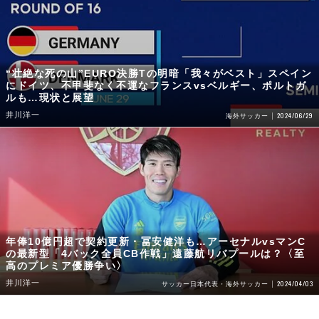
“壮絶な死の山”EURO決勝Tの明暗「我々がベスト」スペイン
にドイツ、不甲斐なく不運なフランスvsベルギー、ポルトガ
ルも…現状と展望
井川洋一
2024/06/29
海外サッカー
年俸10億円超で契約更新・冨安健洋も…アーセナルvsマンC
の最新型「4バック全員CB作戦」遠藤航リバプールは？〈至
高のプレミア優勝争い〉
井川洋一
2024/04/03
サッカー日本代表・海外サッカー