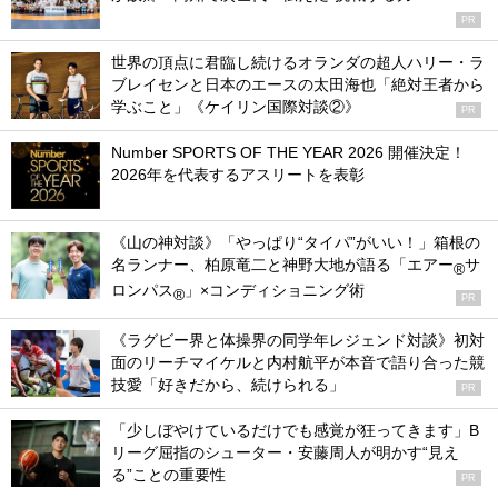
PR
世界の頂点に君臨し続けるオランダの超人ハリー・ラ
ブレイセンと日本のエースの太田海也「絶対王者から
学ぶこと」《ケイリン国際対談②》
PR
Number SPORTS OF THE YEAR 2026 開催決定！
2026年を代表するアスリートを表彰
《山の神対談》「やっぱり“タイパ”がいい！」箱根の
名ランナー、柏原竜二と神野大地が語る「エアー
サ
®
ロンパス
」×コンディショニング術
®
PR
《ラグビー界と体操界の同学年レジェンド対談》初対
面のリーチマイケルと内村航平が本音で語り合った競
技愛「好きだから、続けられる」
PR
「少しぼやけているだけでも感覚が狂ってきます」B
リーグ屈指のシューター・安藤周人が明かす“見え
る”ことの重要性
PR