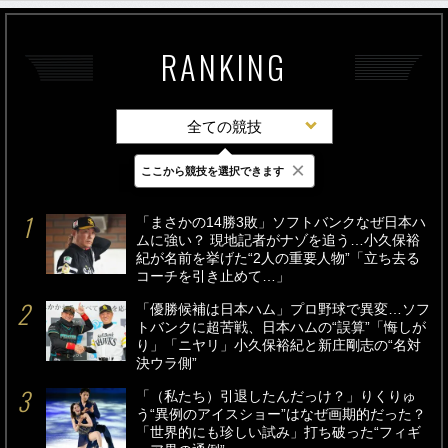
RANKING
全ての競技
×
ここから競技を選択できます
最新
24時間
週間
「まさかの14勝3敗」ソフトバンクなぜ日本ハ
ムに強い？ 現地記者がナゾを追う…小久保裕
紀が名前を挙げた“2人の重要人物”「立ち去る
コーチを引き止めて…」
「優勝候補は日本ハム」プロ野球で異変…ソフ
トバンクに超苦戦、日本ハムの“誤算”「悔しが
り」「ニヤリ」小久保裕紀と新庄剛志の“名対
決ウラ側”
「（私たち）引退したんだっけ？」りくりゅ
う“異例のアイスショー”はなぜ画期的だった？
「世界的にも珍しい試み」打ち破った“フィギ