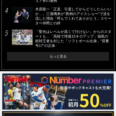
ュア界の通例”
木原龍一「正直、引退してからどうしたらいい
か…」三浦璃来が“異例のアイスショー”で涙を
流した理由「呼んでくれてありがとう」スケー
ター仲間との絆
「聖光はレベルが高くて行けない」からのスタ
ートも…「高校で球速15キロアップ」福島の
絶対王者を封じた「ソフトボール出身」“背番
号17”の正体
もっと見る