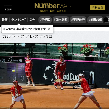
有料会員
毎日6時・11時・17時更新
最新
ランキング
名作
#甲子園
#張本智和
#平野佳寿
#前田悠伍
#
〉
×
今人気の記事が競技ごとに探せます
カルラ・スアレスナバロ
関連記事
カルラ・スアレスナバロ