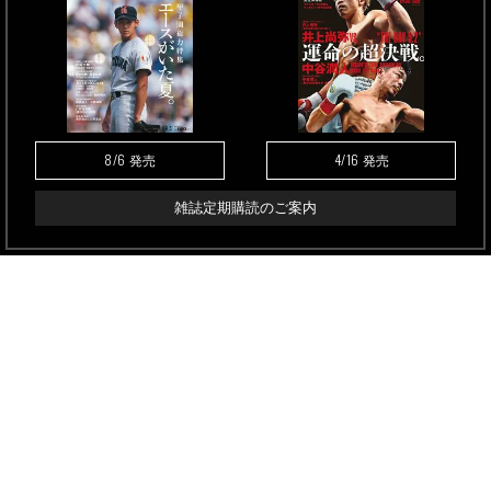
8/6
4/16
発売
発売
雑誌定期購読のご案内