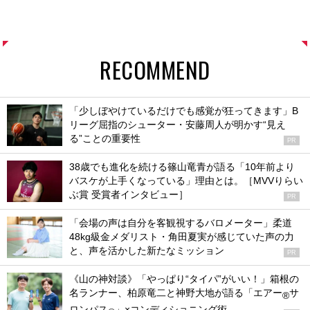
RECOMMEND
「少しぼやけているだけでも感覚が狂ってきます」B
リーグ屈指のシューター・安藤周人が明かす“見え
る”ことの重要性
PR
38歳でも進化を続ける篠山竜青が語る「10年前より
バスケが上手くなっている」理由とは。［MVVりらい
ぶ賞 受賞者インタビュー］
PR
「会場の声は自分を客観視するバロメーター」柔道
48kg級金メダリスト・角田夏実が感じていた声の力
と、声を活かした新たなミッション
PR
《山の神対談》「やっぱり“タイパ”がいい！」箱根の
名ランナー、柏原竜二と神野大地が語る「エアー
サ
®
ロンパス
」×コンディショニング術