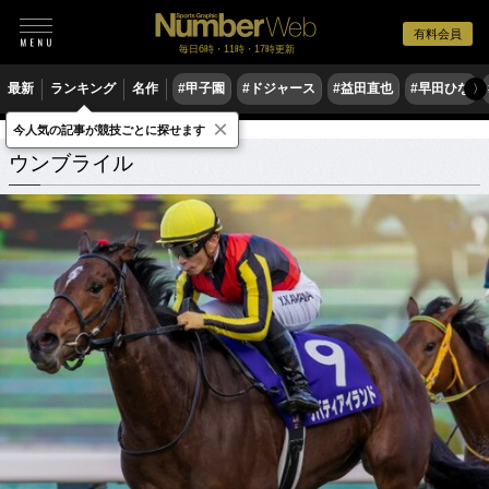
有料会員
毎日6時・11時・17時更新
最新
ランキング
名作
#甲子園
#ドジャース
#益田直也
#早田ひな
〉
×
今人気の記事が競技ごとに探せます
ウンブライル
関連記事
ウンブライル