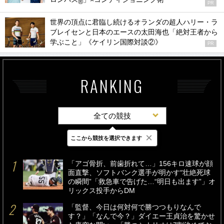
®
PR
世界の頂点に君臨し続けるオランダの超人ハリー・ラ
ブレイセンと日本のエースの太田海也「絶対王者から
学ぶこと」《ケイリン国際対談②》
PR
RANKING
全ての競技
×
ここから競技を選択できます
最新
24時間
週間
「アゴ骨折、前歯折れて…」156キロ速球が顔
面直撃、ソフトバンク選手が明かす“壮絶死球
の瞬間”「救急車で告げた…“明日も出ます”」オ
リックス投手からDM
「監督、今日は何対何で勝つつもりなんで
す？」「なんで今？」ダイエー王貞治を驚かせ