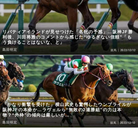
リバティアイランドが見せつけた「名牝の予感」…阪神JF勝
利後、川田将雅のコメントから感じた“ゆるぎない信頼”「も
う負けることはないな、と」
島田明宏
2022/12/12
競馬
「かなり衝撃を受けた」横山武史も驚愕したウンブライルが
阪神JFの本命か…ラヴェルら“無敗の2連勝組”の力は本
物？“外枠”の傾向は厳しいが…
島田明宏
2022/12/10
競馬