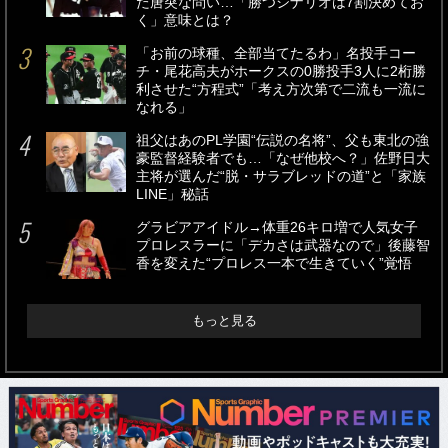
た唐突な問い…「勝つシナリオは7割決めてお
く」意味とは？
「お前の球種、全部当てたるわ」名投手コー
チ・尾花高夫がホークスの0勝投手3人に2桁勝
利させた“方程式”「考え方次第で二流も一流に
なれる」
祖父はあのPL学園“伝説の名将”、父も東北の強
豪監督経験者でも…「なぜ他校へ？」佐野日大
主将が選んだ“脱・サラブレッドの道”と「家族
LINE」秘話
グラビアアイドル→体重26キロ増で人気女子
プロレスラーに「デカさは武器なので」後藤智
香を変えた“プロレス一本で生きていく”覚悟
もっと見る