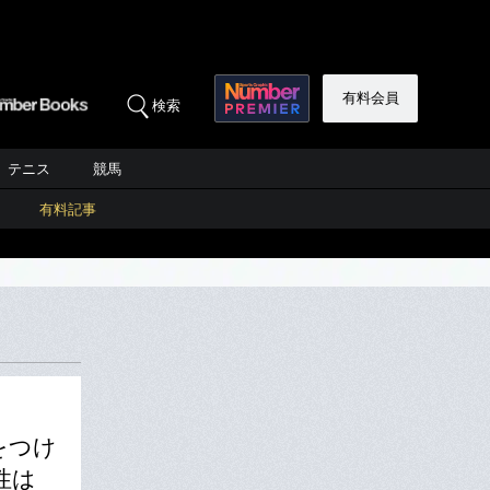
有料会員
検索
テニス
競馬
有料記事
をつけ
性は