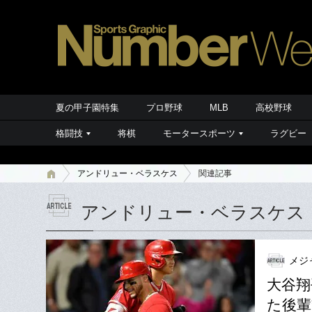
夏の甲子園特集
プロ野球
MLB
高校野球
格闘技
将棋
モータースポーツ
ラグビー
アンドリュー・ベラスケス
関連記事
アンドリュー・ベラスケス
メジ
大谷翔
た後輩