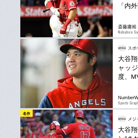
「内外
斎藤庸裕
Nobuhiro Sa
スポ
大谷翔
ャッジ
度、M
Number
Sports Gra
名作
メジ
大谷翔