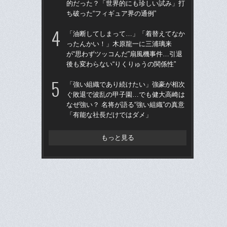
的だった？「世界的にも珍しい試み」打
的
ち破った“フィギュア界の通例”
ち破
「油断してしまって…」「着替えてなか
仙
ったんかい！」木原龍一に三浦璃来
河
が“思わずツッコんだ”扇風機事件…引退
り
後も変わらない“りくりゅうの関係性”
た
「強い組織であり続けたい」強豪が相次
“県
ぐ敗退で波乱の甲子園…でも健大高崎は
学
なぜ強い？ 名将が語る“強い組織”の真意
は
「有能な社長だけではダメ」
17
もっと見る