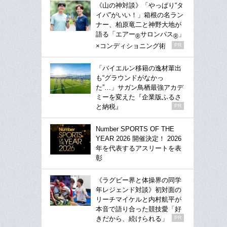
《山の神対談》「やっぱり“タ
イパ”がいい！」箱根の名ラン
ナー、柏原竜二と神野大地が
語る「エアー
サロンパス
」
®
®
×コンディショニング術
PR
「バイエルン移籍の逸材輩出
も“グラウンドがなかっ
た”…」サガン鳥栖最強アカデ
ミーを変えた『企業版ふるさ
と納税』
PR
Number SPORTS OF THE
YEAR 2026 開催決定！ 2026
年を代表するアスリートを表
彰
《ラグビー界と体操界の同学
年レジェンド対談》初対面の
リーチマイケルと内村航平が
本音で語り合った競技愛「好
きだから、続けられる」
PR