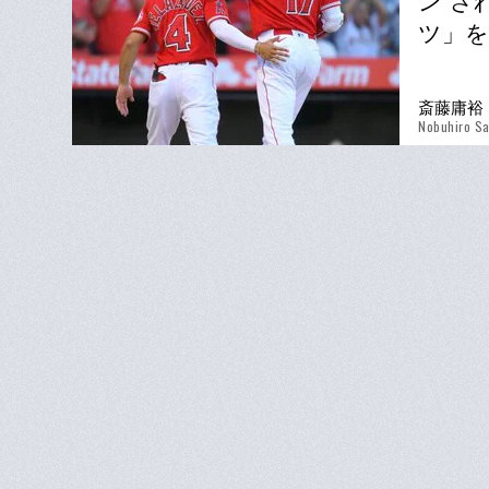
ン”さ
ツ」を
斎藤庸裕
Nobuhiro Sa