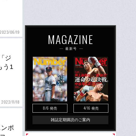
2023/06/19
MAGAZINE
最新号
「ジ
もう1
2022/11/18
8/6
4/16
発売
発売
雑誌定期購読のご案内
ポンポ