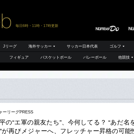
毎日6時・11時・17時更新
Jリーグ
海外サッカー
サッカー日本代表
ゴルフ
フィギュア
バスケットボール
バレーボール
他競技
ャーリーグPRESS
平の“エ軍の親友たち”、今何してる？ “あだ名
”が再びメジャーへ、フレッチャー昇格の可能