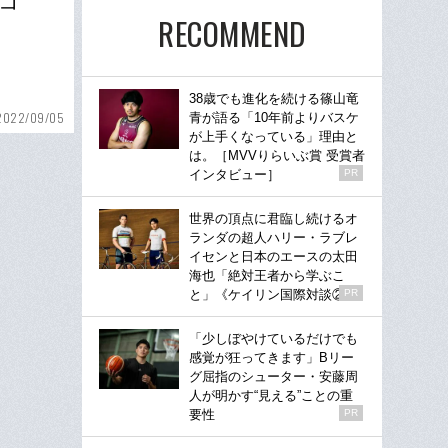
コ
RECOMMEND
38歳でも進化を続ける篠山竜
2022/09/05
青が語る「10年前よりバスケ
が上手くなっている」理由と
は。［MVVりらいぶ賞 受賞者
インタビュー］
PR
世界の頂点に君臨し続けるオ
ランダの超人ハリー・ラブレ
イセンと日本のエースの太田
海也「絶対王者から学ぶこ
と」《ケイリン国際対談②》
PR
「少しぼやけているだけでも
感覚が狂ってきます」Bリー
グ屈指のシューター・安藤周
人が明かす“見える”ことの重
要性
PR