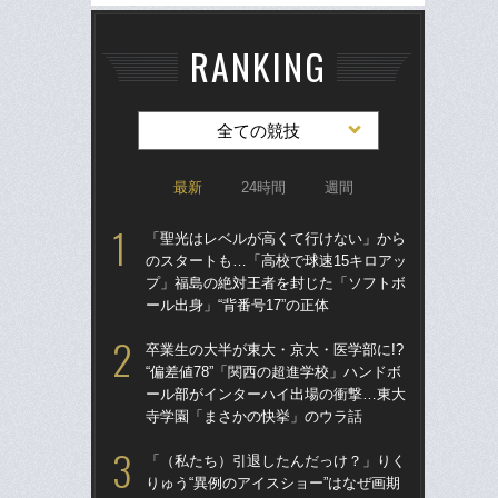
RANKING
全ての競技
最新
24時間
週間
「聖光はレベルが高くて行けない」から
「
のスタートも…「高校で球速15キロアッ
のス
プ」福島の絶対王者を封じた「ソフトボ
プ
ール出身」“背番号17”の正体
ール
卒業生の大半が東大・京大・医学部に!?
卒業
“偏差値78”「関西の超進学校」ハンドボ
“偏
ール部がインターハイ出場の衝撃…東大
ー
寺学園「まさかの快挙」のウラ話
寺
「（私たち）引退したんだっけ？」りく
「
りゅう“異例のアイスショー”はなぜ画期
りゅ