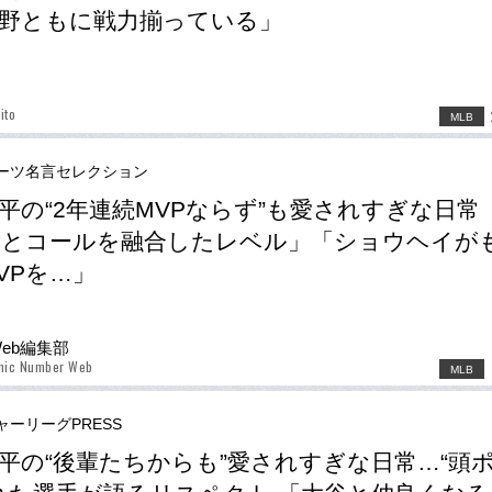
野ともに戦力揃っている」
ito
MLB
ーツ名言セレクション
平の“2年連続MVPならず”も愛されすぎな日常 
とコールを融合したレベル」「ショウヘイが
VPを…」
Web編集部
phic Number Web
MLB
ャーリーグPRESS
平の“後輩たちからも”愛されすぎな日常…“頭