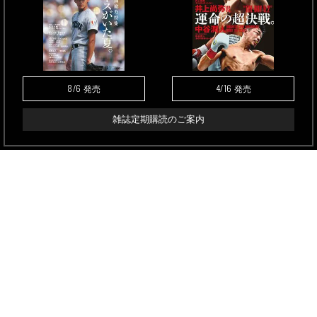
8/6
4/16
発売
発売
雑誌定期購読のご案内