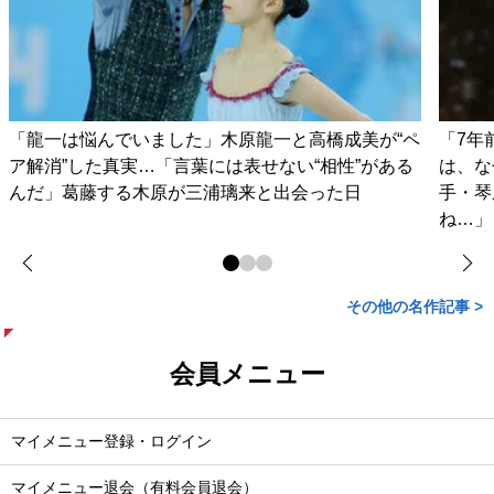
「龍一は悩んでいました」木原龍一と高橋成美が“ペ
「7年
ア解消”した真実…「言葉には表せない“相性”がある
は、な
んだ」葛藤する木原が三浦璃来と出会った日
手・琴
ね…」
その他の名作記事 >
会員メニュー
マイメニュー登録・ログイン
マイメニュー退会（有料会員退会）