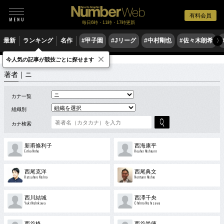
有料会員
毎日6時・11時・17時更新
最新
ランキング
名作
#甲子園
#Jリーグ
#中村剛也
#佐々木朗希
〉
×
今人気の記事が競技ごとに探せます
著者
ニ
著者｜ニ
カナ一覧
組織別
カナ検索
新甫條利子
西海康平
Eriko Niiho
Kouhei Nishiumi
西尾克洋
西尾典文
Katsuhiro Nishio
Norifumi Nishio
西川結城
西澤千央
Yuki Nishikawa
Chihiro Nishizawa
西谷格
西谷尚徳