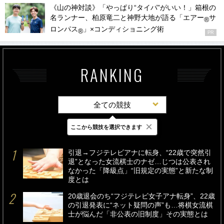
《山の神対談》「やっぱり“タイパ”がいい！」箱根の
名ランナー、柏原竜二と神野大地が語る「エアー
サ
®
ロンパス
」×コンディショニング術
®
PR
RANKING
全ての競技
×
ここから競技を選択できます
最新
24時間
週間
引退→フジテレビアナに転身、“22歳で突然引
退”となった女流棋士のナゼ…じつは公表され
なかった「降級点」“旧規定の実態”と新たな制
度とは
20歳退会のち“フジテレビ女子アナ転身”、22歳
の引退発表に“ネット疑問の声”も…将棋女流棋
士が悩んだ「非公表の旧制度」その実態とは