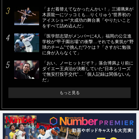
「まだ着替えてなかったんかい！」三浦璃来が
木原龍一にツッコミも…りくりゅう“世界初の
アイスショー”大成功の舞台裏「やりたいこと
をすべて詰め込んだ」
「医学部志望がメンバーに4人」福岡の公立進
学校が“甲子園出場”の衝撃…それでも東筑が“野
球のチーム”で挑んだワケは？「さすがに勉強
に身が入らなくて」
「おい、ノーヒットだぞ？」落合博満より前に
ダイエー王貞治が決断していた“日本シリーズ
で無安打投手交代”…「個人記録は関係ないん
だ」
もっと見る