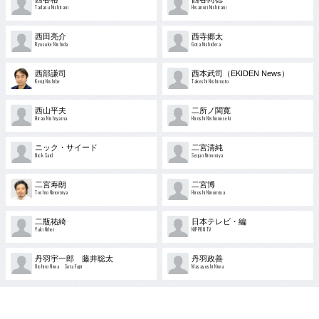
Tadasu Nishitani
Hisanori Nishitani
西田亮介
西寺郷太
Ryosuke Nishida
Gota Nishidera
西部謙司
西本武司（EKIDEN News）
Kenji Nishibe
Takeshi Nishimoto
西山平夫
二所ノ関寛
Hirao Nishiyama
Hiroshi Nishonoseki
ニック・サイード
二宮清純
Nick Said
Seijun Ninomiya
二宮寿朗
二宮博
Toshio Ninomiya
Hiroshi Ninomiya
二瓶祐綺
日本テレビ・編
Yuki Nihei
NIPPON TV
丹羽宇一郎 藤井聡太
丹羽政善
Uichiro Niwa Sota Fujii
Masayoshi Niwa