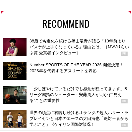
RECOMMEND
38歳でも進化を続ける篠山竜青が語る「10年前より
バスケが上手くなっている」理由とは。［MVVりらい
ぶ賞 受賞者インタビュー］
PR
Number SPORTS OF THE YEAR 2026 開催決定！
2026年を代表するアスリートを表彰
「少しぼやけているだけでも感覚が狂ってきます」B
リーグ屈指のシューター・安藤周人が明かす“見え
る”ことの重要性
PR
世界の頂点に君臨し続けるオランダの超人ハリー・ラ
ブレイセンと日本のエースの太田海也「絶対王者から
学ぶこと」《ケイリン国際対談②》
PR