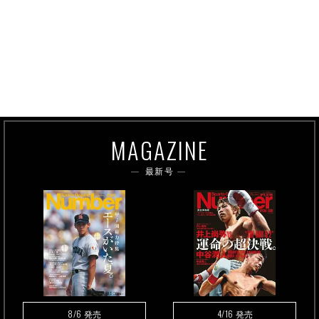
MAGAZINE
最新号
8/6
4/16
発売
発売