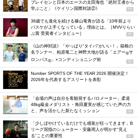
ブレイセンと日本のエースの太田海也「絶対王者から
学ぶこと」《ケイリン国際対談②》
PR
38歳でも進化を続ける篠山竜青が語る「10年前より
バスケが上手くなっている」理由とは。［MVVりらい
ぶ賞 受賞者インタビュー］
PR
《山の神対談》「やっぱり“タイパ”がいい！」箱根の
名ランナー、柏原竜二と神野大地が語る「エアー
サ
®
ロンパス
」×コンディショニング術
®
PR
Number SPORTS OF THE YEAR 2026 開催決定！
2026年を代表するアスリートを表彰
「会場の声は自分を客観視するバロメーター」柔道
48kg級金メダリスト・角田夏実が感じていた声の力
と、声を活かした新たなミッション
PR
「少しぼやけているだけでも感覚が狂ってきます」B
リーグ屈指のシューター・安藤周人が明かす“見え
る”ことの重要性
PR