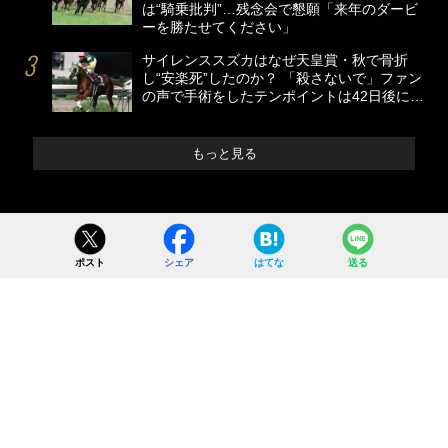
は“騎乗批判”…残念会で懇願「来年のダービ
ーを勝たせてください」
サイレンススズカはなぜ天皇賞・秋で骨折
し“安楽死”したのか？ 「殺さないで」ファン
の声で手術をしたテンポイントは42日後に…
もっと見る
ポスト
シェア
はてな
送る