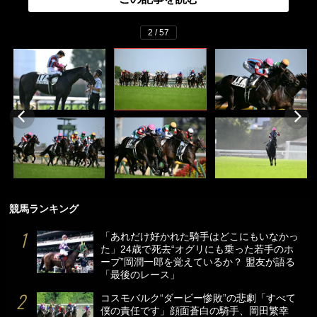
2 / 57
競馬ランキング
「あれだけ好かれた騎手はどこにもいなかっ
た」24歳で死去“オグリにも乗った若手のホ
ープ”岡潤一郎を覚えているか？ 盟友が語る
「最後のレース」
コスモバルク“ダービー惨敗”の悲劇「すべて
僕の責任です」顔面蒼白の騎手、岡田繁幸