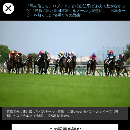
「馬を信じて」ロブチェンと松山弘平は“あえて動かなかっ
た”「勝負に出た川田将雅、ルメールも完璧に…」日本ダー
ビーを熱くした“名手たちの思惑”
直線で先に抜け出したバステール（赤帽）に襲いかかるパントルナイーフ（橙
帽）とロブチェン（桃帽） ©Keiji Ishikawa
この記事を読む