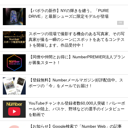
【バボラの新作】NYの輝きを纏う。「PURE
DRIVE」と最新シューズに限定モデルが登場
PR
スポーツの現場で撮影する機会のある写真家、その写
真家が撮る一瞬のシーンにスポットをあてるコンテス
トを開催します。作品受付中！
【同僚や仲間とお得に】NumberPREMIER法人プラン
が募集スタート！
【登録無料】Numberメールマガジン好評配信中。ス
ポーツの「今」をメールでお届け！
YouTubeチャンネル登録者数60,000人突破！バレーボ
ールや陸上、バスケ、野球などの選手のインタビュー
を動画で
【お知らせ】Google検索で「Number Web」の記事