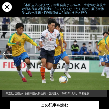
「本田圭佑みたいだ」衝撃発言から3年半…生意気な高校生
が日本代表W杯戦士に「尖らなくなったら負け」慶応大休
学→欧州移籍・FW塩貝健人21歳の挫折と野心
帝京戦で躍動する國學院久我山高・塩貝健人（2022年11月、筆者撮影）
この記事を読む