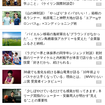
学ぶこと」《ケイリン国際対談②》
PR
《山の神対談》「やっぱり“タイパ”がいい！」箱根の
名ランナー、柏原竜二と神野大地が語る「エアー
サ
®
ロンパス
」×コンディショニング術
®
PR
「バイエルン移籍の逸材輩出も“グラウンドがなかっ
た”…」サガン鳥栖最強アカデミーを変えた『企業版
ふるさと納税』
PR
《ラグビー界と体操界の同学年レジェンド対談》初対
面のリーチマイケルと内村航平が本音で語り合った競
技愛「好きだから、続けられる」
PR
38歳でも進化を続ける篠山竜青が語る「10年前より
バスケが上手くなっている」理由とは。［MVVりらい
ぶ賞 受賞者インタビュー］
PR
「少しぼやけているだけでも感覚が狂ってきます」B
リーグ屈指のシューター・安藤周人が明かす“見え
る”ことの重要性
PR