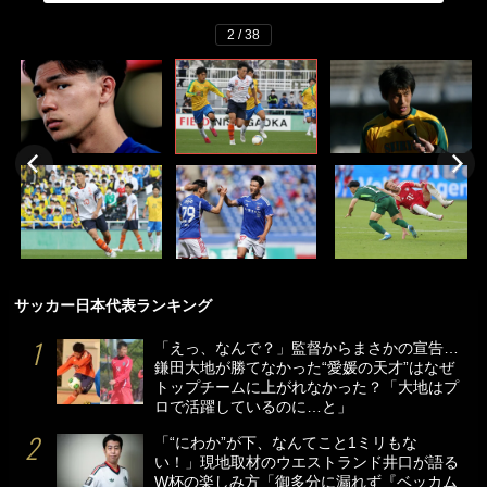
2 / 38
サッカー日本代表ランキング
「えっ、なんで？」監督からまさかの宣告…
鎌田大地が勝てなかった“愛媛の天才”はなぜ
トップチームに上がれなかった？「大地はプ
ロで活躍しているのに…と」
「“にわか”が下、なんてこと1ミリもな
い！」現地取材のウエストランド井口が語る
W杯の楽しみ方「御多分に漏れず『ベッカム