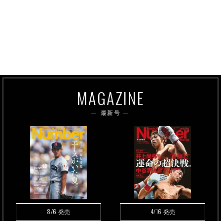
MAGAZINE
最新号
8/6
4/16
発売
発売