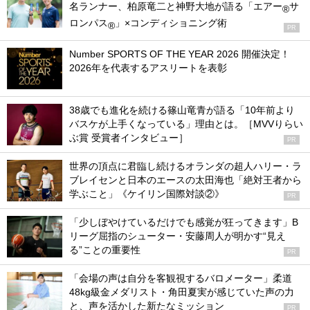
名ランナー、柏原竜二と神野大地が語る「エアー
サ
®
ロンパス
」×コンディショニング術
®
PR
Number SPORTS OF THE YEAR 2026 開催決定！
2026年を代表するアスリートを表彰
38歳でも進化を続ける篠山竜青が語る「10年前より
バスケが上手くなっている」理由とは。［MVVりらい
ぶ賞 受賞者インタビュー］
PR
世界の頂点に君臨し続けるオランダの超人ハリー・ラ
ブレイセンと日本のエースの太田海也「絶対王者から
学ぶこと」《ケイリン国際対談②》
PR
「少しぼやけているだけでも感覚が狂ってきます」B
リーグ屈指のシューター・安藤周人が明かす“見え
る”ことの重要性
PR
「会場の声は自分を客観視するバロメーター」柔道
48kg級金メダリスト・角田夏実が感じていた声の力
と、声を活かした新たなミッション
PR