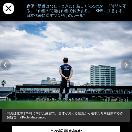
森保一監督はなぜ（ときに）厳しく叱るのか…「時間を守
る」「内部の問題は内部で解決する」「SNSに注意する」
日本代表に課す“3つだけのルール”
写真は北中米W杯に向けた練習で。全体が見える位置から選手たちを観察する森
保監督 ©Kiichi Matsumoto
この記事を読む