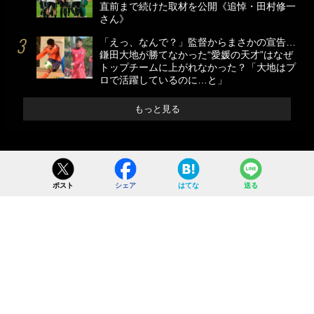
直前まで続けた取材を公開《追悼・田村修一
さん》
「えっ、なんで？」監督からまさかの宣告…
鎌田大地が勝てなかった“愛媛の天才”はなぜ
トップチームに上がれなかった？「大地はプ
ロで活躍しているのに…と」
もっと見る
ポスト
シェア
はてな
送る