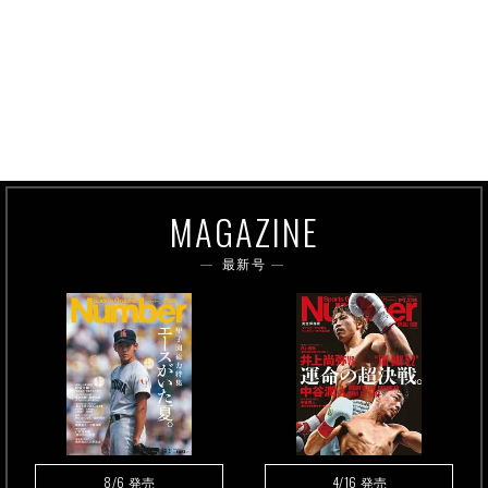
MAGAZINE
最新号
8/6
4/16
発売
発売