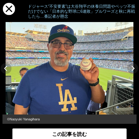
ドジャース“不安要素”は大谷翔平の休養日問題やベッツ不振
だけでない「日本的な野球に6連敗」ブルワーズと秋に再戦
したら…番記者が懸念
©Naoyuki Yanagihara
この記事を読む