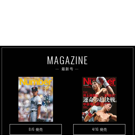
MAGAZINE
最新号
8/6
4/16
発売
発売