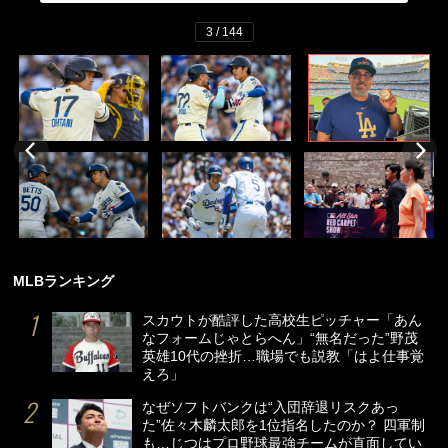
3 / 144
MLBランキング
スカウトが酷評した高校生ピッチャー「あん
なフォームじゃとらへん」“無名だった”野茂
英雄10代の挫折…職場でも説教「はよ仕事覚
えろ」
なぜソフトバンクは“入団辞退リスクあっ
た”佐々木麟太郎を1位指名したのか？ 四軍制
も…じつはプロ野球最強チームが直面してい