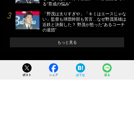
る“育成の悩み”
「野茂は太りすぎや」「キミはエースじゃな
い」監督も球団幹部も苦言…なぜ野茂英雄は
近鉄と決裂した？ 野茂が怒った“あるコーチ
の退団”
もっと見る
ポスト
シェア
はてな
送る