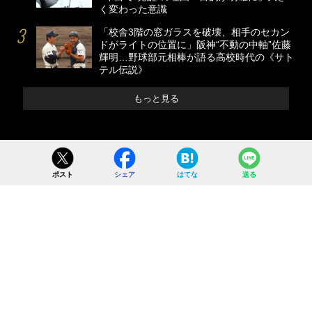
く変わった意識
「校舎3階の窓ガラスを破壊、相手のセカン
ドがライトの位置に」阪神“不動の中軸”佐藤
輝明…野球部元相棒が語る高校時代の《サト
テル伝説》
もっと見る
ポスト
シェア
はてな
送る