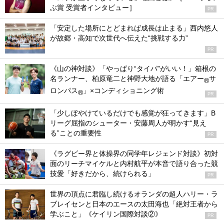
ぶ賞 受賞者インタビュー］
PR
「安定した場所にとどまれば成長は止まる」西内悠人
が故郷・高知で次世代へ伝えた“挑戦する力”
PR
《山の神対談》「やっぱり“タイパ”がいい！」箱根の
名ランナー、柏原竜二と神野大地が語る「エアー
サ
®
ロンパス
」×コンディショニング術
®
PR
「少しぼやけているだけでも感覚が狂ってきます」B
リーグ屈指のシューター・安藤周人が明かす“見え
る”ことの重要性
PR
《ラグビー界と体操界の同学年レジェンド対談》初対
面のリーチマイケルと内村航平が本音で語り合った競
技愛「好きだから、続けられる」
PR
世界の頂点に君臨し続けるオランダの超人ハリー・ラ
ブレイセンと日本のエースの太田海也「絶対王者から
学ぶこと」《ケイリン国際対談②》
PR