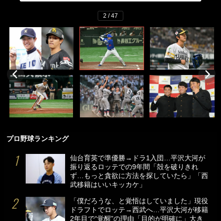
2 / 47
プロ野球ランキング
仙台育英で準優勝→ドラ1入団…平沢大河が
振り返るロッテでの9年間「殻を破りきれ
ず…もっと貪欲に方法を探していたら」「西
武移籍はいいキッカケ」
「僕だろうな、と覚悟はしていました」現役
ドラフトでロッテ→西武へ…平沢大河が移籍
2年目で“覚醒”の理由「目的が明確に」大き