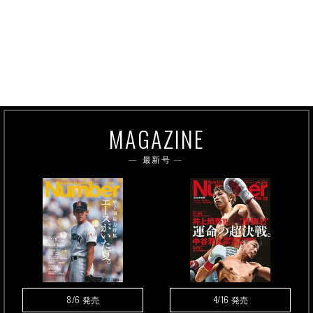
MAGAZINE
最新号
8/6
4/16
発売
発売