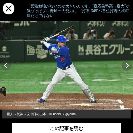
「受験勉強がないのが大きいんです」“慶応義塾高→慶大”が
気づけばプロ野球一大勢力に…“打率.349”パ首位打者の柳町
達だけではない
巨人→阪神→現中日の山本 ©Hideki Sugiyama
この記事を読む