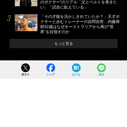
のボクサー”のリアル「父とベルトを巻きた
い」「試合に飢えている」
「その才能を活かしきれていたか？」天才ボ
クサーと歩むトレーナーの自問自答…内藤律
樹32歳はなぜオーストラリアから再び“世
界”を目指すのか
もっと見る
ポスト
シェア
はてな
送る