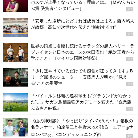
バスケが上手くなっている」理由とは。［MVVりらい
ぶ賞 受賞者インタビュー］
PR
「安定した場所にとどまれば成長は止まる」西内悠人
が故郷・高知で次世代へ伝えた“挑戦する力”
PR
世界の頂点に君臨し続けるオランダの超人ハリー・ラ
ブレイセンと日本のエースの太田海也「絶対王者から
学ぶこと」《ケイリン国際対談②》
PR
「少しぼやけているだけでも感覚が狂ってきます」B
リーグ屈指のシューター・安藤周人が明かす“見え
る”ことの重要性
PR
「バイエルン移籍の逸材輩出も“グラウンドがなかっ
た”…」サガン鳥栖最強アカデミーを変えた『企業版
ふるさと納税』
PR
《山の神対談》「やっぱり“タイパ”がいい！」箱根の
名ランナー、柏原竜二と神野大地が語る「エアー
サ
®
ロンパス
」×コンディショニング術
®
PR