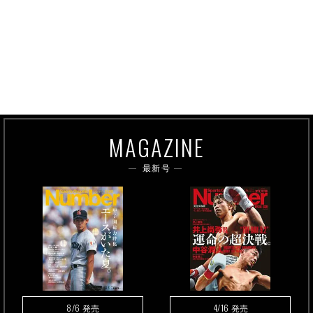
MAGAZINE
最新号
8/6
4/16
発売
発売