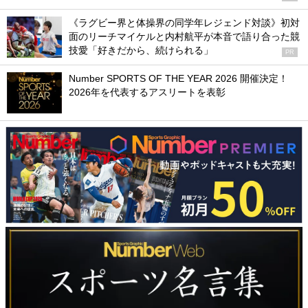
《ラグビー界と体操界の同学年レジェンド対談》初対
面のリーチマイケルと内村航平が本音で語り合った競
技愛「好きだから、続けられる」
PR
Number SPORTS OF THE YEAR 2026 開催決定！
2026年を代表するアスリートを表彰