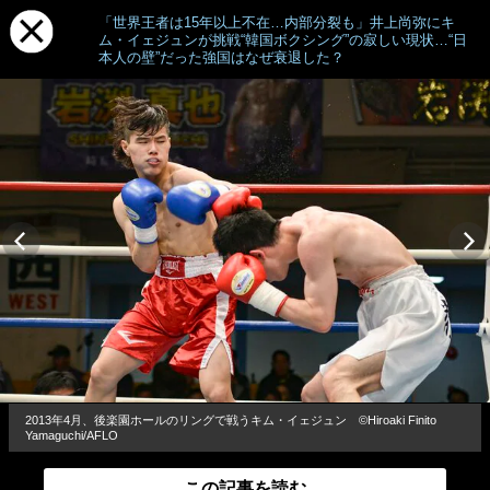
「世界王者は15年以上不在…内部分裂も」井上尚弥にキ
ム・イェジュンが挑戦“韓国ボクシング”の寂しい現状…“日
本人の壁”だった強国はなぜ衰退した？
2013年4月、後楽園ホールのリングで戦うキム・イェジュン ©Hiroaki Finito
Yamaguchi/AFLO
この記事を読む