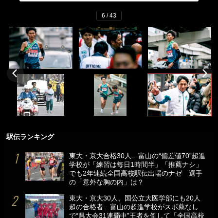
6 / 43
駅伝ランキング
東大・京大合格30人…富山の“偏差値70”超進
学校が「練習は毎日1時間半」「推薦ナシ」
でも2年連続全国高校駅伝出場のナゼ 選手
の「意外な胸の内」は？
東大・京大30人、国公立大医学部にも20人
超の合格者…富山の超進学校がスポ薦なし
で“県大会31連覇中”王者を倒して「全国高校