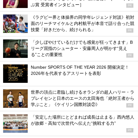
ぶ賞 受賞者インタビュー］
PR
《ラグビー界と体操界の同学年レジェンド対談》初対
面のリーチマイケルと内村航平が本音で語り合った競
技愛「好きだから、続けられる」
PR
「少しぼやけているだけでも感覚が狂ってきます」B
リーグ屈指のシューター・安藤周人が明かす“見え
る”ことの重要性
PR
Number SPORTS OF THE YEAR 2026 開催決定！
2026年を代表するアスリートを表彰
世界の頂点に君臨し続けるオランダの超人ハリー・ラ
ブレイセンと日本のエースの太田海也「絶対王者から
学ぶこと」《ケイリン国際対談②》
PR
「安定した場所にとどまれば成長は止まる」西内悠人
が故郷・高知で次世代へ伝えた“挑戦する力”
PR