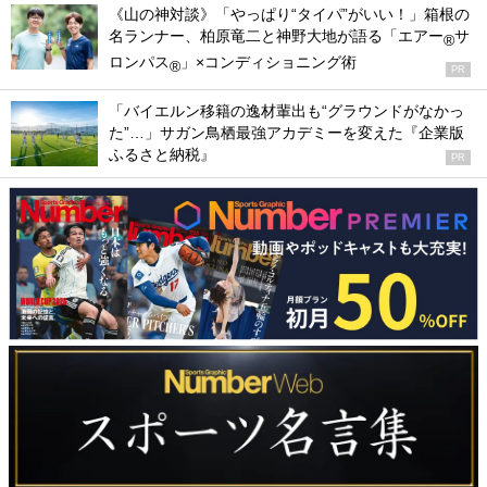
《山の神対談》「やっぱり“タイパ”がいい！」箱根の
名ランナー、柏原竜二と神野大地が語る「エアー
サ
®
ロンパス
」×コンディショニング術
®
PR
「バイエルン移籍の逸材輩出も“グラウンドがなかっ
た”…」サガン鳥栖最強アカデミーを変えた『企業版
ふるさと納税』
PR