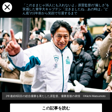
「このままじゃ16人にも入れないよ」原晋監督の“厳しさ”を
実感した青学大キャプテン「泣きましたね…あの時は」“ど
ん底”の1年前から笑顔で引退するまで
2年連続8回目の総合優勝を果たした原監督。優勝直後の表情 ©Kiichi Matsumoto
この記事を読む