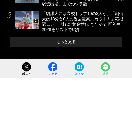
駅伝出場」までのウラ話
「駒澤大には高校トップ10の3人が」「創価
大は13分台6人の過去最高スカウト！」箱根
駅伝シード校に“黄金世代”きたか？ 新入生
2026をリストで紹介
もっと見る
ポスト
シェア
はてな
送る