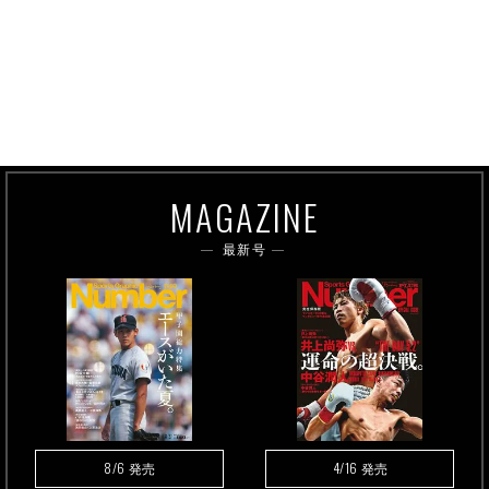
MAGAZINE
最新号
8/6
4/16
発売
発売