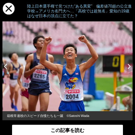
陸上日本選手権で見つけた“ある異変” 偏差値70超の公立進
学校→アメリカ名門大へ…「高校では超無名」愛知の19歳
はなぜ日本の頂点に立てた？
箱根常連校のスピード自慢たちも一蹴 ©Satoshi Wada
この記事を読む