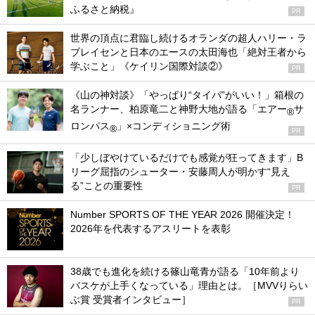
ふるさと納税』
PR
世界の頂点に君臨し続けるオランダの超人ハリー・ラ
ブレイセンと日本のエースの太田海也「絶対王者から
学ぶこと」《ケイリン国際対談②》
PR
《山の神対談》「やっぱり“タイパ”がいい！」箱根の
名ランナー、柏原竜二と神野大地が語る「エアー
サ
®
ロンパス
」×コンディショニング術
®
PR
「少しぼやけているだけでも感覚が狂ってきます」B
リーグ屈指のシューター・安藤周人が明かす“見え
る”ことの重要性
PR
Number SPORTS OF THE YEAR 2026 開催決定！
2026年を代表するアスリートを表彰
38歳でも進化を続ける篠山竜青が語る「10年前より
バスケが上手くなっている」理由とは。［MVVりらい
ぶ賞 受賞者インタビュー］
PR