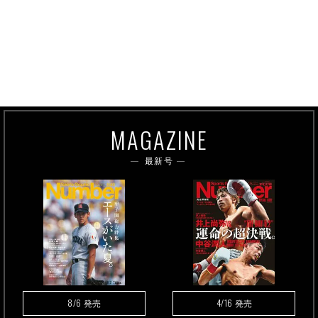
MAGAZINE
最新号
8/6
4/16
発売
発売