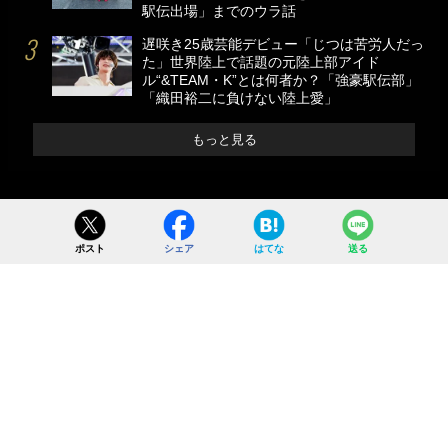
駅伝出場」までのウラ話
遅咲き25歳芸能デビュー「じつは苦労人だっ
た」世界陸上で話題の元陸上部アイド
ル“&TEAM・K”とは何者か？「強豪駅伝部」
「織田裕二に負けない陸上愛」
もっと見る
ポスト
シェア
はてな
送る