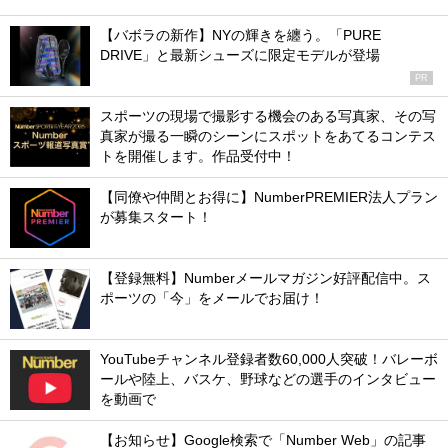
【バボラの新作】NYの輝きを纏う。「PURE
DRIVE」と最新シューズに限定モデルが登場
PR
スポーツの現場で撮影する機会のある写真家、その写
真家が撮る一瞬のシーンにスポットをあてるコンテス
トを開催します。作品受付中！
【同僚や仲間とお得に】NumberPREMIER法人プラン
が募集スタート！
【登録無料】Numberメールマガジン好評配信中。ス
ポーツの「今」をメールでお届け！
YouTubeチャンネル登録者数60,000人突破！バレーボ
ールや陸上、バスケ、野球などの選手のインタビュー
を動画で
【お知らせ】Google検索で「Number Web」の記事