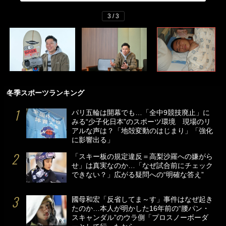
3 / 3
冬季スポーツランキング
パリ五輪は開幕でも…「全中9競技廃止」に
みる“少子化日本”のスポーツ環境 現場のリ
アルな声は？「地殻変動のはじまり」「強化
に影響出る」
「スキー板の規定違反＝高梨沙羅への嫌がら
せ」は真実なのか…「なぜ試合前にチェック
できない？」広がる疑問への“明確な答え”
國母和宏「反省してま～す」事件はなぜ起き
たのか…本人が明かした16年前の“腰パン・
スキャンダル”のウラ側「プロスノーボーダ