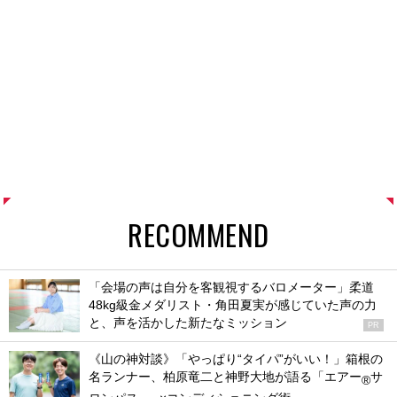
RECOMMEND
「会場の声は自分を客観視するバロメーター」柔道
48kg級金メダリスト・角田夏実が感じていた声の力
と、声を活かした新たなミッション
PR
《山の神対談》「やっぱり“タイパ”がいい！」箱根の
名ランナー、柏原竜二と神野大地が語る「エアー
サ
®