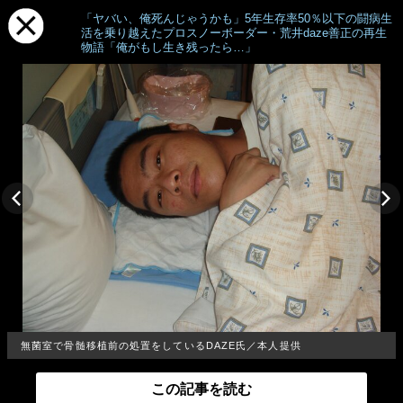
「ヤバい、俺死んじゃうかも」5年生存率50％以下の闘病生
活を乗り越えたプロスノーボーダー・荒井daze善正の再生
物語「俺がもし生き残ったら…」
無菌室で骨髄移植前の処置をしているDAZE氏／本人提供
この記事を読む