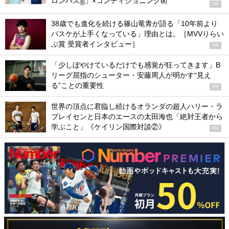
ロンパス
」×コンディショニング術
®
PR
38歳でも進化を続ける篠山竜青が語る「10年前より
バスケが上手くなっている」理由とは。［MVVりらい
ぶ賞 受賞者インタビュー］
PR
「少しぼやけているだけでも感覚が狂ってきます」B
リーグ屈指のシューター・安藤周人が明かす“見え
る”ことの重要性
PR
世界の頂点に君臨し続けるオランダの超人ハリー・ラ
ブレイセンと日本のエースの太田海也「絶対王者から
学ぶこと」《ケイリン国際対談②》
PR