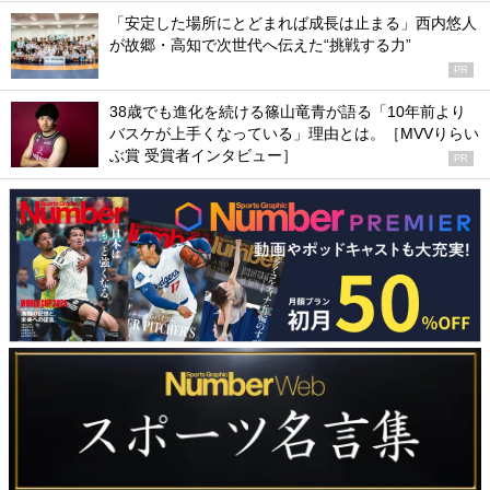
「安定した場所にとどまれば成長は止まる」西内悠人
が故郷・高知で次世代へ伝えた“挑戦する力”
PR
38歳でも進化を続ける篠山竜青が語る「10年前より
バスケが上手くなっている」理由とは。［MVVりらい
ぶ賞 受賞者インタビュー］
PR