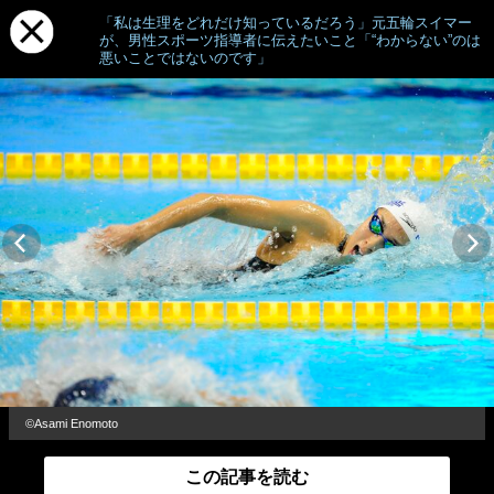
「私は生理をどれだけ知っているだろう」元五輪スイマー
が、男性スポーツ指導者に伝えたいこと「“わからない”のは
悪いことではないのです」
©Asami Enomoto
この記事を読む