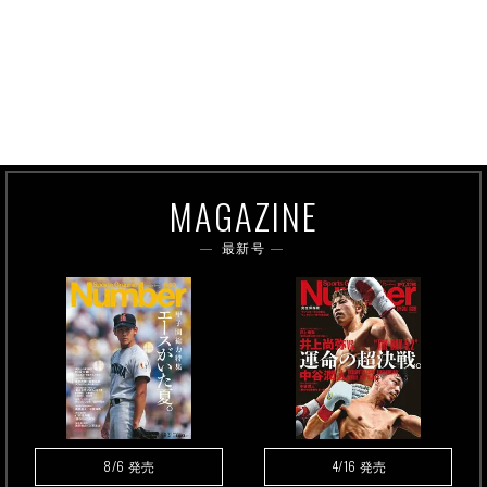
MAGAZINE
最新号
8/6
4/16
発売
発売