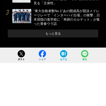
見る「主体性」
“東大合格者数No.1”あの開成高が競泳メドレ
ーリレーで「インターハイ出場」の衝撃…日
本屈指の進学校に「奇跡のカルテット」が集
った青春ウラ話
もっと見る
ポスト
シェア
はてな
送る