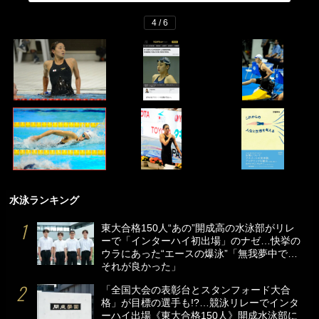
4 / 6
水泳ランキング
東大合格150人“あの”開成高の水泳部がリレ
ーで「インターハイ初出場」のナゼ…快挙の
ウラにあった“エースの爆泳”「無我夢中で…
それが良かった」
「全国大会の表彰台とスタンフォード大合
格」が目標の選手も!?…競泳リレーでインタ
ーハイ出場《東大合格150人》開成水泳部に