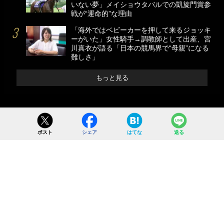
いない夢」メイショウタバルでの凱旋門賞参
戦が“運命的”な理由
「海外ではベビーカーを押して来るジョッキ
ーがいた」女性騎手→調教師として出産、宮
川真衣が語る「日本の競馬界で“母親”になる
難しさ」
もっと見る
ポスト
シェア
はてな
送る