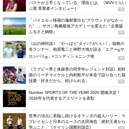
バスケが上手くなっている」理由とは。［MVVりらい
ぶ賞 受賞者インタビュー］
PR
「バイエルン移籍の逸材輩出も“グラウンドがなかっ
た”…」サガン鳥栖最強アカデミーを変えた『企業版
ふるさと納税』
PR
《山の神対談》「やっぱり“タイパ”がいい！」箱根の
名ランナー、柏原竜二と神野大地が語る「エアー
サ
®
ロンパス
」×コンディショニング術
®
PR
《ラグビー界と体操界の同学年レジェンド対談》初対
面のリーチマイケルと内村航平が本音で語り合った競
技愛「好きだから、続けられる」
PR
Number SPORTS OF THE YEAR 2026 開催決定！
2026年を代表するアスリートを表彰
世界の頂点に君臨し続けるオランダの超人ハリー・ラ
ブレイセンと日本のエースの太田海也「絶対王者から
学ぶこと」《ケイリン国際対談②》
PR