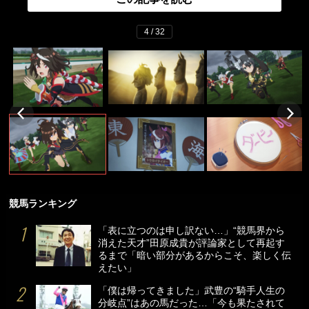
4 / 32
競馬ランキング
「表に立つのは申し訳ない…」“競馬界から
消えた天才”田原成貴が評論家として再起す
るまで「暗い部分があるからこそ、楽しく伝
えたい」
「僕は帰ってきました」武豊の“騎手人生の
分岐点”はあの馬だった…「今も果たされて