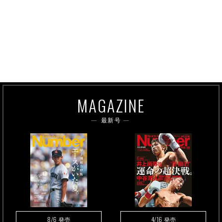
MAGAZINE
最新号
8/6
4/16
発売
発売