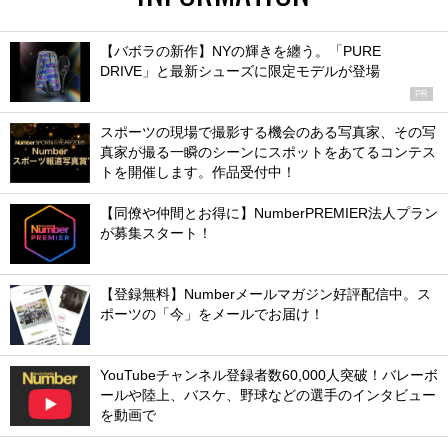
【バボラの新作】NYの輝きを纏う。「PURE
DRIVE」と最新シューズに限定モデルが登場
PR
スポーツの現場で撮影する機会のある写真家、その写
真家が撮る一瞬のシーンにスポットをあてるコンテス
トを開催します。作品受付中！
【同僚や仲間とお得に】NumberPREMIER法人プラン
が募集スタート！
【登録無料】Numberメールマガジン好評配信中。ス
ポーツの「今」をメールでお届け！
YouTubeチャンネル登録者数60,000人突破！バレーボ
ールや陸上、バスケ、野球などの選手のインタビュー
を動画で