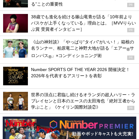
る”ことの重要性
PR
38歳でも進化を続ける篠山竜青が語る「10年前より
バスケが上手くなっている」理由とは。［MVVりらい
ぶ賞 受賞者インタビュー］
PR
《山の神対談》「やっぱり“タイパ”がいい！」箱根の
名ランナー、柏原竜二と神野大地が語る「エアー
サ
®
ロンパス
」×コンディショニング術
®
PR
Number SPORTS OF THE YEAR 2026 開催決定！
2026年を代表するアスリートを表彰
世界の頂点に君臨し続けるオランダの超人ハリー・ラ
ブレイセンと日本のエースの太田海也「絶対王者から
学ぶこと」《ケイリン国際対談②》
PR