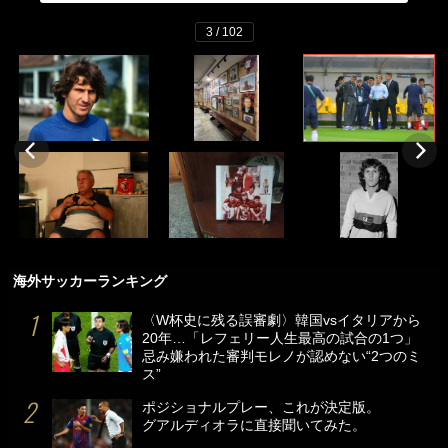
3 / 102
海外サッカーランキング
〈W杯史に残る誤審劇〉韓国vsイタリアから
20年…「レフェリー人生最高の試合の1つ」
忌み嫌われた審判モレノが認めない“2つのミ
ス”
ポジショナルプレー、これが決定版。
グアルディオラに直接聞いてみた。