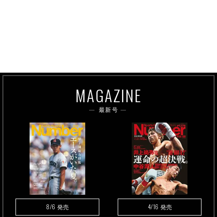
MAGAZINE
最新号
8/6
4/16
発売
発売