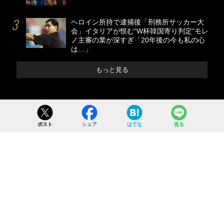
ヘロイン所持で逮捕後「刑務所サッカー大
会」イタリアが恨む“W杯韓国寄り判定”モレ
ノ主審の業が深すぎ「20年後の今も私の心
は…」
もっと見る
ポスト
シェア
はてな
送る