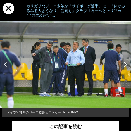
ガリガリなジーコ少年が「サイボーグ選手」に…「体がみ
るみる大きくなり、筋肉も」クラブ世界一へと上り詰め
た“肉体改造”とは
ドイツW杯時のジーコ監督とエドゥーTA ©JMPA
この記事を読む