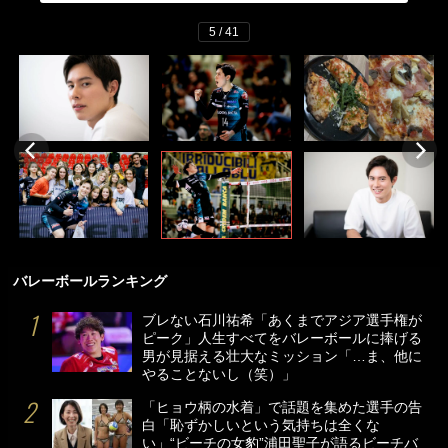
5 / 41
バレーボールランキング
ブレない石川祐希「あくまでアジア選手権が
ピーク」人生すべてをバレーボールに捧げる
男が見据える壮大なミッション「…ま、他に
やることないし（笑）」
「ヒョウ柄の水着」で話題を集めた選手の告
白「恥ずかしいという気持ちは全くな
い」“ビーチの女豹”浦田聖子が語るビーチバ