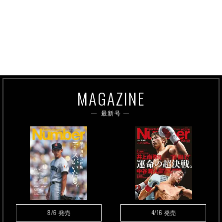
MAGAZINE
最新号
8/6
4/16
発売
発売