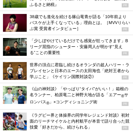
ふるさと納税』
PR
38歳でも進化を続ける篠山竜青が語る「10年前より
バスケが上手くなっている」理由とは。［MVVりらい
ぶ賞 受賞者インタビュー］
PR
「少しぼやけているだけでも感覚が狂ってきます」B
リーグ屈指のシューター・安藤周人が明かす“見え
る”ことの重要性
PR
世界の頂点に君臨し続けるオランダの超人ハリー・ラ
ブレイセンと日本のエースの太田海也「絶対王者から
学ぶこと」《ケイリン国際対談②》
PR
《山の神対談》「やっぱり“タイパ”がいい！」箱根の
名ランナー、柏原竜二と神野大地が語る「エアー
サ
®
ロンパス
」×コンディショニング術
®
PR
《ラグビー界と体操界の同学年レジェンド対談》初対
面のリーチマイケルと内村航平が本音で語り合った競
技愛「好きだから、続けられる」
PR