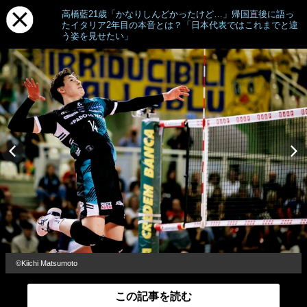
高橋藍21歳「かなりしんどかったけど…」帰国直後に語っ
たイタリア2年目の本音とは？「日本代表ではこれまでと違
う姿を見せたい」
©︎Kiichi Matsumoto
この記事を読む