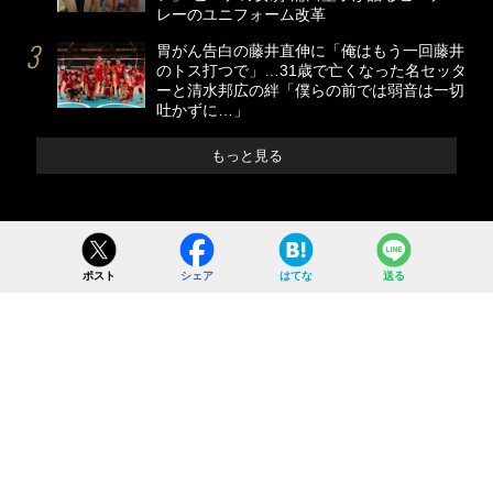
レーのユニフォーム改革
胃がん告白の藤井直伸に「俺はもう一回藤井
のトス打つで」…31歳で亡くなった名セッタ
ーと清水邦広の絆「僕らの前では弱音は一切
吐かずに…」
もっと見る
ポスト
シェア
はてな
送る