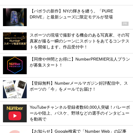
【バボラの新作】NYの輝きを纏う。「PURE
DRIVE」と最新シューズに限定モデルが登場
PR
スポーツの現場で撮影する機会のある写真家、その写
真家が撮る一瞬のシーンにスポットをあてるコンテス
トを開催します。作品受付中！
【同僚や仲間とお得に】NumberPREMIER法人プラン
が募集スタート！
【登録無料】Numberメールマガジン好評配信中。ス
ポーツの「今」をメールでお届け！
YouTubeチャンネル登録者数60,000人突破！バレーボ
ールや陸上、バスケ、野球などの選手のインタビュー
を動画で
【お知らせ】Google検索で「Number Web」の記事