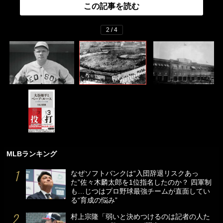
この記事を読む
2 / 4
MLBランキング
なぜソフトバンクは“入団辞退リスクあっ
た”佐々木麟太郎を1位指名したのか？ 四軍制
も…じつはプロ野球最強チームが直面してい
る“育成の悩み”
村上宗隆「弱いと決めつけるのは記者の人た