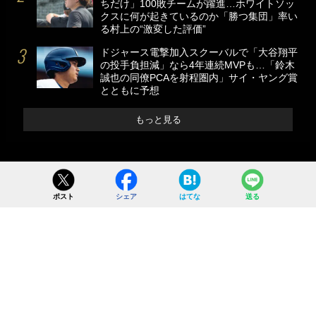
ちだけ」100敗チームが躍進…ホワイトソッ
クスに何が起きているのか「勝つ集団」率い
る村上の“激変した評価”
ドジャース電撃加入スクーバルで「大谷翔平
の投手負担減」なら4年連続MVPも…「鈴木
誠也の同僚PCAを射程圏内」サイ・ヤング賞
とともに予想
もっと見る
ポスト
シェア
はてな
送る