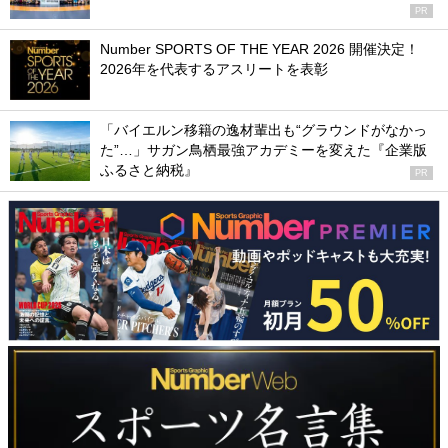
PR
Number SPORTS OF THE YEAR 2026 開催決定！
2026年を代表するアスリートを表彰
「バイエルン移籍の逸材輩出も“グラウンドがなかっ
た”…」サガン鳥栖最強アカデミーを変えた『企業版
ふるさと納税』
PR