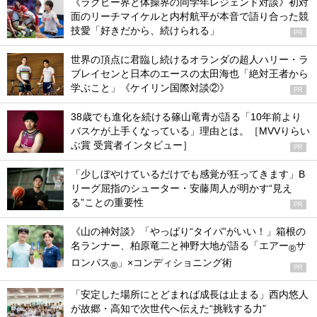
《ラグビー界と体操界の同学年レジェンド対談》初対
面のリーチマイケルと内村航平が本音で語り合った競
技愛「好きだから、続けられる」
PR
世界の頂点に君臨し続けるオランダの超人ハリー・ラ
ブレイセンと日本のエースの太田海也「絶対王者から
学ぶこと」《ケイリン国際対談②》
PR
38歳でも進化を続ける篠山竜青が語る「10年前より
バスケが上手くなっている」理由とは。［MVVりらい
ぶ賞 受賞者インタビュー］
PR
「少しぼやけているだけでも感覚が狂ってきます」B
リーグ屈指のシューター・安藤周人が明かす“見え
る”ことの重要性
PR
《山の神対談》「やっぱり“タイパ”がいい！」箱根の
名ランナー、柏原竜二と神野大地が語る「エアー
サ
®
ロンパス
」×コンディショニング術
®
PR
「安定した場所にとどまれば成長は止まる」西内悠人
が故郷・高知で次世代へ伝えた“挑戦する力”