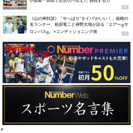
が故郷・高知で次世代へ伝えた“挑戦する力”
PR
《山の神対談》「やっぱり“タイパ”がいい！」箱根の
名ランナー、柏原竜二と神野大地が語る「エアー
サ
®
ロンパス
」×コンディショニング術
®
PR