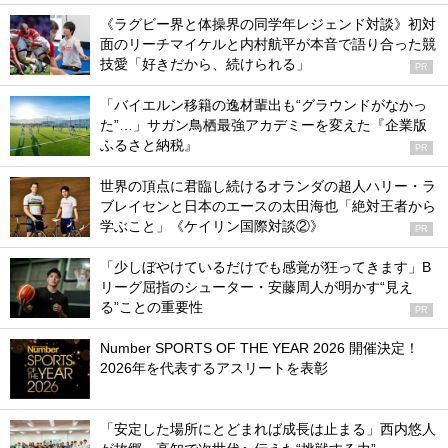
《ラグビー界と体操界の同学年レジェンド対談》初対
面のリーチマイケルと内村航平が本音で語り合った競
技愛「好きだから、続けられる」
PR
「バイエルン移籍の逸材輩出も“グラウンドがなかっ
た”…」サガン鳥栖最強アカデミーを変えた『企業版
ふるさと納税』
PR
世界の頂点に君臨し続けるオランダの超人ハリー・ラ
ブレイセンと日本のエースの太田海也「絶対王者から
学ぶこと」《ケイリン国際対談②》
PR
「少しぼやけているだけでも感覚が狂ってきます」B
リーグ屈指のシューター・安藤周人が明かす“見え
る”ことの重要性
PR
Number SPORTS OF THE YEAR 2026 開催決定！
2026年を代表するアスリートを表彰
「安定した場所にとどまれば成長は止まる」西内悠人