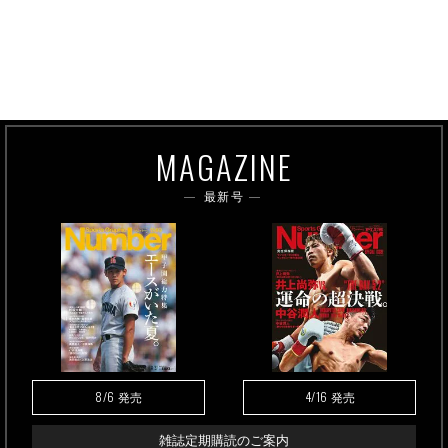
MAGAZINE
最新号
8/6
4/16
発売
発売
雑誌定期購読のご案内