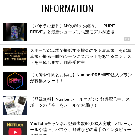
INFORMATION
【バボラの新作】NYの輝きを纏う。「PURE
DRIVE」と最新シューズに限定モデルが登場
PR
スポーツの現場で撮影する機会のある写真家、その写
真家が撮る一瞬のシーンにスポットをあてるコンテス
トを開催します。作品受付中！
【同僚や仲間とお得に】NumberPREMIER法人プラン
が募集スタート！
【登録無料】Numberメールマガジン好評配信中。ス
ポーツの「今」をメールでお届け！
YouTubeチャンネル登録者数60,000人突破！バレーボ
ールや陸上、バスケ、野球などの選手のインタビュー