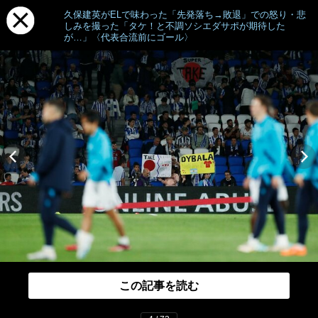
久保建英がELで味わった「先発落ち→敗退」での怒り・悲
しみを撮った「タケ！と不調ソシエダサポが期待した
が…」〈代表合流前にゴール〉
この記事を読む