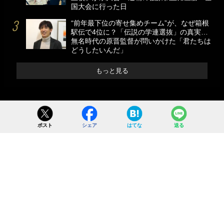
国大会に行った日
“前年最下位の寄せ集めチーム”が、なぜ箱根
駅伝で4位に？「伝説の学連選抜」の真実…
無名時代の原晋監督が問いかけた「君たちは
どうしたいんだ」
もっと見る
ポスト
シェア
はてな
送る