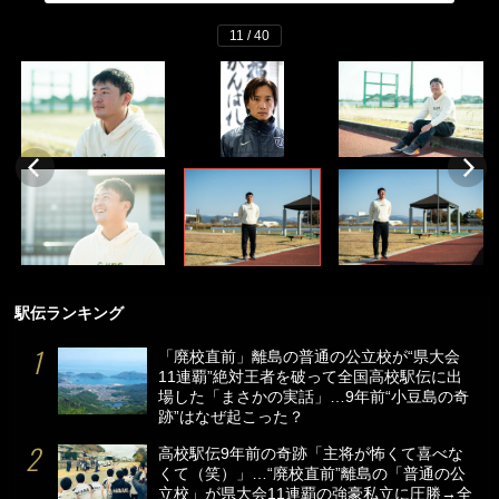
11 / 40
駅伝ランキング
「廃校直前」離島の普通の公立校が“県大会
11連覇”絶対王者を破って全国高校駅伝に出
場した「まさかの実話」…9年前“小豆島の奇
跡”はなぜ起こった？
高校駅伝9年前の奇跡「主将が怖くて喜べな
くて（笑）」…“廃校直前”離島の「普通の公
立校」が県大会11連覇の強豪私立に圧勝→全