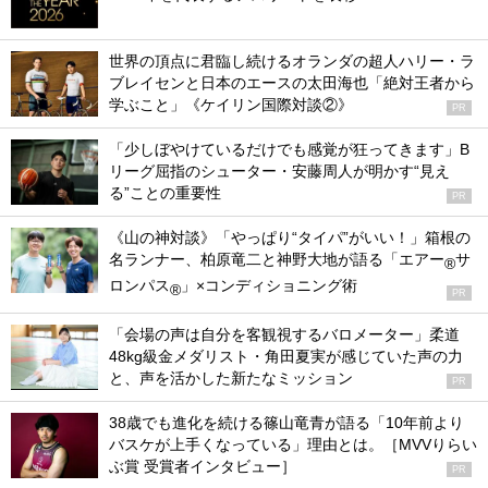
世界の頂点に君臨し続けるオランダの超人ハリー・ラ
ブレイセンと日本のエースの太田海也「絶対王者から
学ぶこと」《ケイリン国際対談②》
PR
「少しぼやけているだけでも感覚が狂ってきます」B
リーグ屈指のシューター・安藤周人が明かす“見え
る”ことの重要性
PR
《山の神対談》「やっぱり“タイパ”がいい！」箱根の
名ランナー、柏原竜二と神野大地が語る「エアー
サ
®
ロンパス
」×コンディショニング術
®
PR
「会場の声は自分を客観視するバロメーター」柔道
48kg級金メダリスト・角田夏実が感じていた声の力
と、声を活かした新たなミッション
PR
38歳でも進化を続ける篠山竜青が語る「10年前より
バスケが上手くなっている」理由とは。［MVVりらい
ぶ賞 受賞者インタビュー］
PR