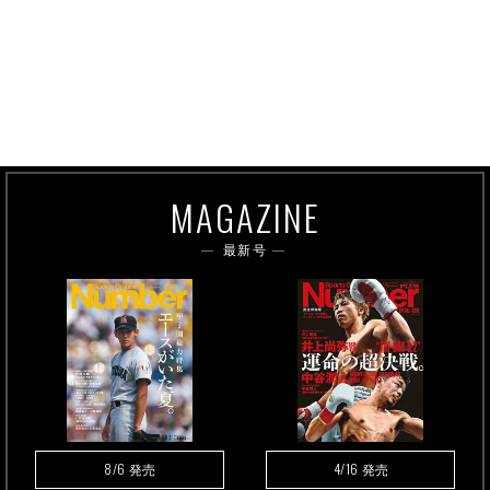
MAGAZINE
最新号
8/6
4/16
発売
発売