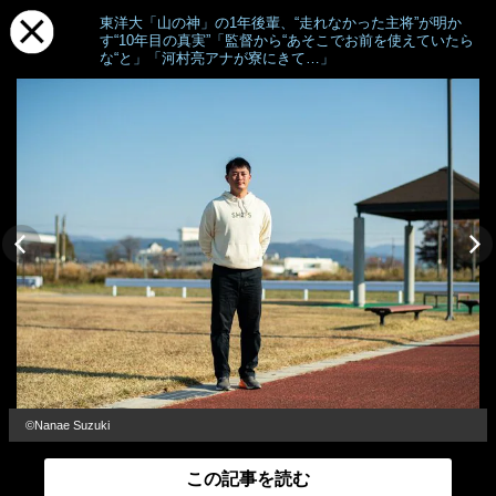
東洋大「山の神」の1年後輩、“走れなかった主将”が明か
す“10年目の真実”「監督から“あそこでお前を使えていたら
な“と」「河村亮アナが寮にきて…」
©Nanae Suzuki
この記事を読む