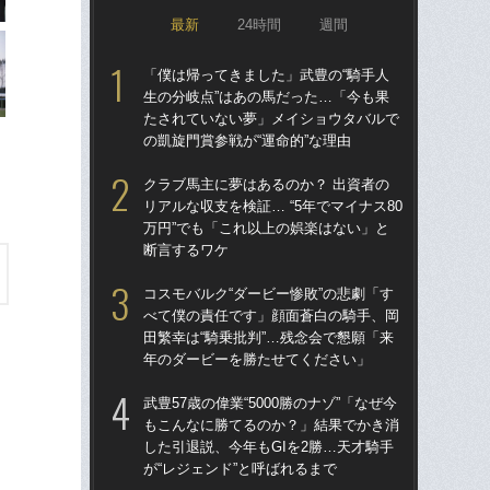
最新
24時間
週間
「僕は帰ってきました」武豊の“騎手人
「僕
生の分岐点”はあの馬だった…「今も果
生の
たされていない夢」メイショウタバルで
た
の凱旋門賞参戦が“運命的”な理由
の凱
クラブ馬主に夢はあるのか？ 出資者の
武豊
リアルな収支を検証… “5年でマイナス80
も
万円”でも「これ以上の娯楽はない」と
した
断言するワケ
が“
コスモバルク“ダービー惨敗”の悲劇「す
サ
べて僕の責任です」顔面蒼白の騎手、岡
折し
田繁幸は“騎乗批判”…残念会で懇願「来
フ
年のダービーを勝たせてください」
42
武豊57歳の偉業“5000勝のナゾ”「なぜ今
コス
もこんなに勝てるのか？」結果でかき消
べ
した引退説、今年もGIを2勝…天才騎手
田繁
が“レジェンド”と呼ばれるまで
年