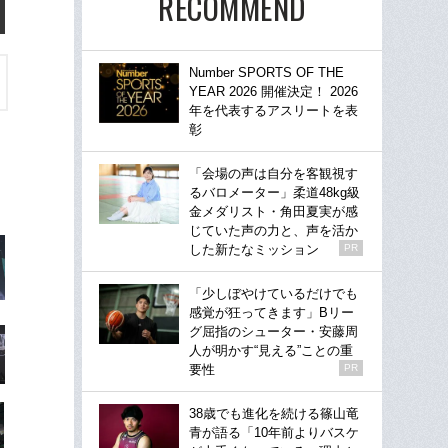
RECOMMEND
Number SPORTS OF THE
YEAR 2026 開催決定！ 2026
年を代表するアスリートを表
彰
「会場の声は自分を客観視す
るバロメーター」柔道48kg級
金メダリスト・角田夏実が感
じていた声の力と、声を活か
した新たなミッション
PR
「少しぼやけているだけでも
感覚が狂ってきます」Bリー
グ屈指のシューター・安藤周
人が明かす“見える”ことの重
要性
PR
38歳でも進化を続ける篠山竜
青が語る「10年前よりバスケ