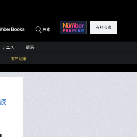
有料会員
検索
テニス
競馬
有料記事
を読