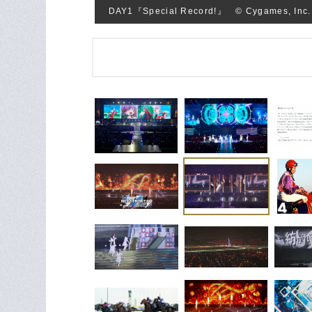
DAY1『Special Record!』 © Cygames, Inc.