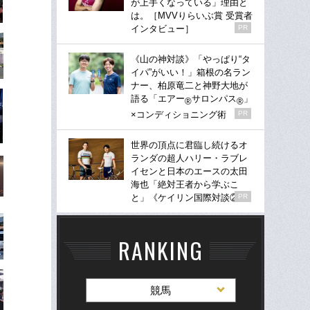
が上手くなっている」理由と
は。［MVVりらいぶ賞 受賞者
インタビュー］
PR
《山の神対談》「やっぱり“タ
イパ”がいい！」箱根の名ラン
ナー、柏原竜二と神野大地が
語る「エアー
サロンパス
」
®
®
×コンディショニング術
PR
世界の頂点に君臨し続けるオ
ランダの超人ハリー・ラブレ
イセンと日本のエースの太田
海也「絶対王者から学ぶこ
と」《ケイリン国際対談②》
PR
RANKING
競馬