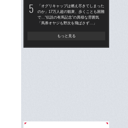
「オグリキャップは燃え尽きてしまった
「
のか」17万人超の観衆、歩くことも困難
父
で…“伝説の有馬記念”の異様な雰囲気
る“
「馬券オヤジも野次を飛ばさず…」
は“
もっと見る