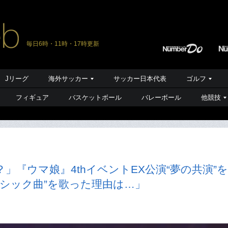
毎日6時・11時・17時更新
Jリーグ
海外サッカー
サッカー日本代表
ゴルフ
フィギュア
バスケットボール
バレーボール
他競技
『ウマ娘』4thイベントEX公演“夢の共演”
シック曲”を歌った理由は…」