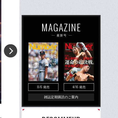
MAGAZINE
最新号
8/6
4/16
発売
発売
雑誌定期購読のご案内