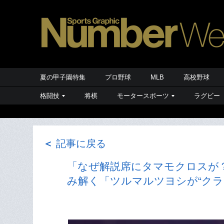
夏の甲子園特集
プロ野球
MLB
高校野球
格闘技
将棋
モータースポーツ
ラグビー
＜
記事に戻る
「なぜ解説席にタマモクロスが？」
み解く「ツルマルツヨシが“クラ