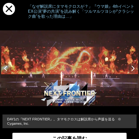
「なぜ解説席にタマモクロスが？」『ウマ娘』4thイベント
EX公演“夢の共演”を読み解く「ツルマルツヨシが“クラシッ
ク曲”を歌った理由は…」
DAY1の『NEXT FRONTIER』。タマモクロスは解説席から声援を送る ©
Cygames, Inc.
この記事を読む