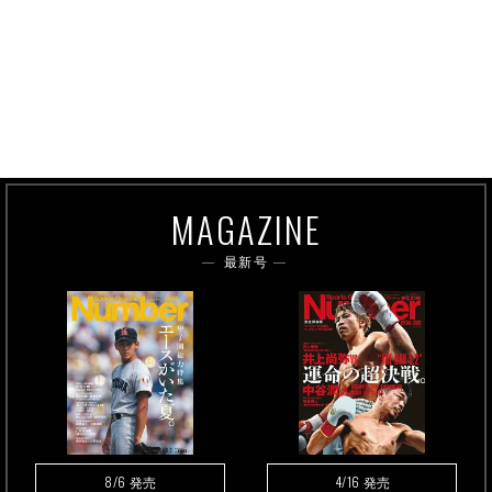
MAGAZINE
最新号
8/6
4/16
発売
発売