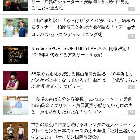
リーグ屈指のシューター・安藤周人が明かす“見え
る”ことの重要性
PR
《山の神対談》「やっぱり“タイパ”がいい！」箱根の
名ランナー、柏原竜二と神野大地が語る「エアー
サ
®
ロンパス
」×コンディショニング術
®
PR
Number SPORTS OF THE YEAR 2026 開催決定！
2026年を代表するアスリートを表彰
38歳でも進化を続ける篠山竜青が語る「10年前より
バスケが上手くなっている」理由とは。［MVVりらい
ぶ賞 受賞者インタビュー］
PR
「会場の声は自分を客観視するバロメーター」柔道
48kg級金メダリスト・角田夏実が感じていた声の力
と、声を活かした新たなミッション
PR
世界の頂点に君臨し続けるオランダの超人ハリー・ラ
ブレイセンと日本のエースの太田海也「絶対王者から
学ぶこと」《ケイリン国際対談②》
PR