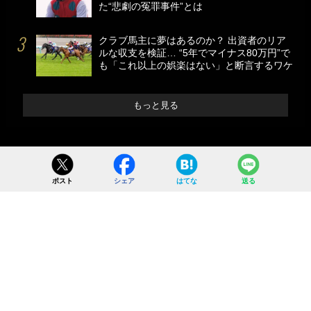
た“悲劇の冤罪事件”とは
クラブ馬主に夢はあるのか？ 出資者のリア
ルな収支を検証… “5年でマイナス80万円”で
も「これ以上の娯楽はない」と断言するワケ
もっと見る
ポスト
シェア
はてな
送る