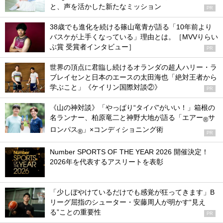
と、声を活かした新たなミッション
PR
38歳でも進化を続ける篠山竜青が語る「10年前より
バスケが上手くなっている」理由とは。［MVVりらい
ぶ賞 受賞者インタビュー］
PR
世界の頂点に君臨し続けるオランダの超人ハリー・ラ
ブレイセンと日本のエースの太田海也「絶対王者から
学ぶこと」《ケイリン国際対談②》
PR
《山の神対談》「やっぱり“タイパ”がいい！」箱根の
名ランナー、柏原竜二と神野大地が語る「エアー
サ
®
ロンパス
」×コンディショニング術
®
PR
Number SPORTS OF THE YEAR 2026 開催決定！
2026年を代表するアスリートを表彰
「少しぼやけているだけでも感覚が狂ってきます」B
リーグ屈指のシューター・安藤周人が明かす“見え
る”ことの重要性
PR