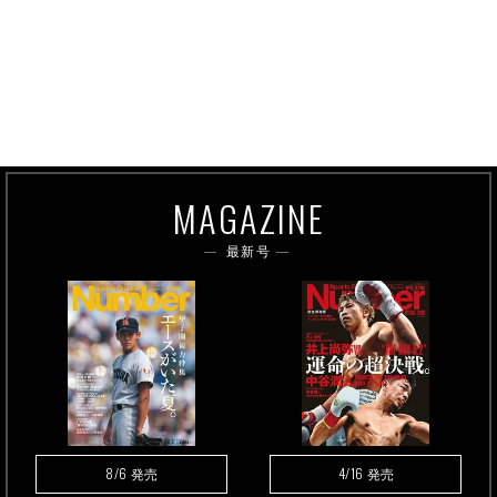
MAGAZINE
最新号
8/6
4/16
発売
発売