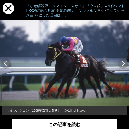
「なぜ解説席にタマモクロスが？」『ウマ娘』4thイベント
EX公演“夢の共演”を読み解く「ツルマルツヨシが“クラシッ
ク曲”を歌った理由は…」
ツルマルツヨシ（1999年京都大賞典） ©Keiji Ishikawa
この記事を読む