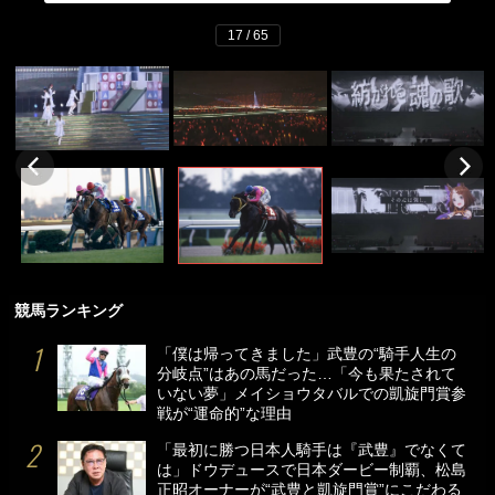
17 / 65
競馬ランキング
「僕は帰ってきました」武豊の“騎手人生の
分岐点”はあの馬だった…「今も果たされて
いない夢」メイショウタバルでの凱旋門賞参
戦が“運命的”な理由
「最初に勝つ日本人騎手は『武豊』でなくて
は」ドウデュースで日本ダービー制覇、松島
正昭オーナーが“武豊と凱旋門賞”にこだわる