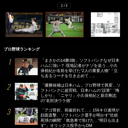
2 / 3
プロ野球ランキング
「まさかの14勝3敗」ソフトバンクなぜ日本
ハムに強い？ 現地記者がナゾを追う…小久
保裕紀が名前を挙げた“2人の重要人物”「立
ち去るコーチを引き止めて…」
「優勝候補は日本ハム」プロ野球で異変…ソ
フトバンクに超苦戦、日本ハムの“誤算”「悔
しがり」「ニヤリ」小久保裕紀と新庄剛志
の“名対決ウラ側”
「アゴ骨折、前歯折れて…」156キロ速球が
顔面直撃、ソフトバンク選手が明かす“壮絶
死球の瞬間”「救急車で告げた…“明日も出ま
す”」オリックス投手からDM