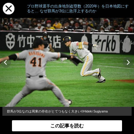
プロ野球選手の出身地別盗塁数（2020年）を日本地図にす
ると… なぜ群馬が3位に急浮上するのか
群馬が3位なのは周東の存在がとてつもなく大きい©Hideki Sugiyama
この記事を読む