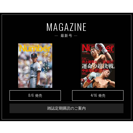
MAGAZINE
最新号
8/6
4/16
発売
発売
雑誌定期購読のご案内