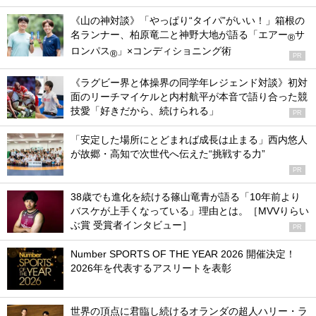
《山の神対談》「やっぱり“タイパ”がいい！」箱根の
名ランナー、柏原竜二と神野大地が語る「エアー
サ
®
ロンパス
」×コンディショニング術
®
PR
《ラグビー界と体操界の同学年レジェンド対談》初対
面のリーチマイケルと内村航平が本音で語り合った競
技愛「好きだから、続けられる」
PR
「安定した場所にとどまれば成長は止まる」西内悠人
が故郷・高知で次世代へ伝えた“挑戦する力”
PR
38歳でも進化を続ける篠山竜青が語る「10年前より
バスケが上手くなっている」理由とは。［MVVりらい
ぶ賞 受賞者インタビュー］
PR
Number SPORTS OF THE YEAR 2026 開催決定！
2026年を代表するアスリートを表彰
世界の頂点に君臨し続けるオランダの超人ハリー・ラ