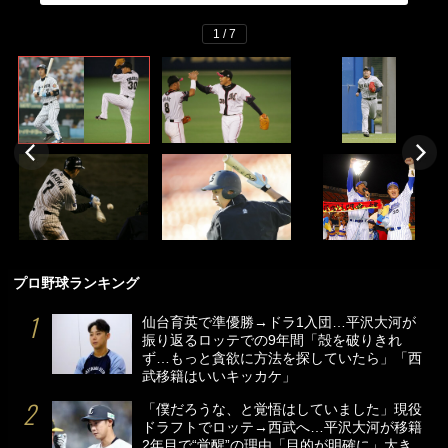
1 / 7
プロ野球ランキング
仙台育英で準優勝→ドラ1入団…平沢大河が
振り返るロッテでの9年間「殻を破りきれ
ず…もっと貪欲に方法を探していたら」「西
武移籍はいいキッカケ」
「僕だろうな、と覚悟はしていました」現役
ドラフトでロッテ→西武へ…平沢大河が移籍
2年目で“覚醒”の理由「目的が明確に」大き