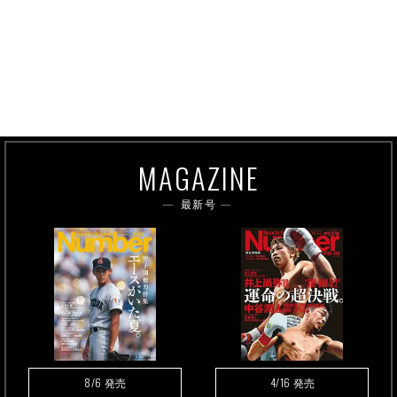
MAGAZINE
最新号
8/6
4/16
発売
発売