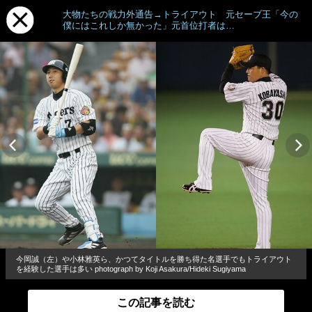
大物たちの戦力外通告→トライアウト 元セーブ王「今の
僕にはこれしか無かった」元首位打者は…
今岡誠（左）や小林雅英ら、かつてタイトルを勝ち得た名選手でもトライアウト
を経験した選手は多い photograph by Koji Asakura/Hideki Sugiyama
この記事を読む