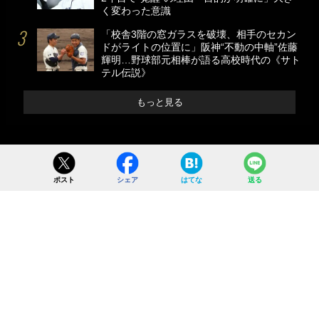
く変わった意識
「校舎3階の窓ガラスを破壊、相手のセカン
ドがライトの位置に」阪神“不動の中軸”佐藤
輝明…野球部元相棒が語る高校時代の《サト
テル伝説》
もっと見る
ポスト
シェア
はてな
送る