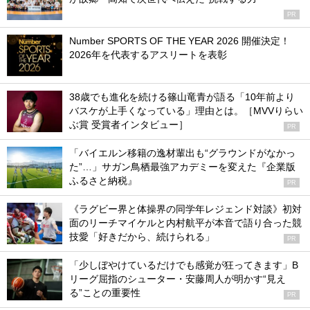
PR
Number SPORTS OF THE YEAR 2026 開催決定！
2026年を代表するアスリートを表彰
38歳でも進化を続ける篠山竜青が語る「10年前より
バスケが上手くなっている」理由とは。［MVVりらい
ぶ賞 受賞者インタビュー］
PR
「バイエルン移籍の逸材輩出も“グラウンドがなかっ
た”…」サガン鳥栖最強アカデミーを変えた『企業版
ふるさと納税』
PR
《ラグビー界と体操界の同学年レジェンド対談》初対
面のリーチマイケルと内村航平が本音で語り合った競
技愛「好きだから、続けられる」
PR
「少しぼやけているだけでも感覚が狂ってきます」B
リーグ屈指のシューター・安藤周人が明かす“見え
る”ことの重要性
PR