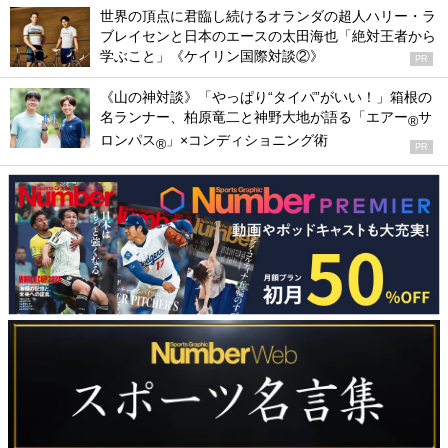
世界の頂点に君臨し続けるオランダの超人ハリー・ラ
ブレイセンと日本のエースの太田海也「絶対王者から
学ぶこと」《ケイリン国際対談②》
PR
《山の神対談》「やっぱり“タイパ”がいい！」箱根の
名ランナー、柏原竜二と神野大地が語る「エアー
サ
®
ロンパス
」×コンディショニング術
®
PR