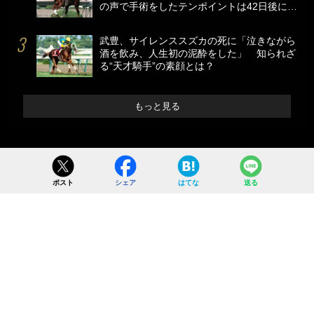
の声で手術をしたテンポイントは42日後に…
武豊、サイレンススズカの死に「泣きながら
酒を飲み、人生初の泥酔をした」 知られざ
る“天才騎手”の素顔とは？
もっと見る
ポスト
シェア
はてな
送る