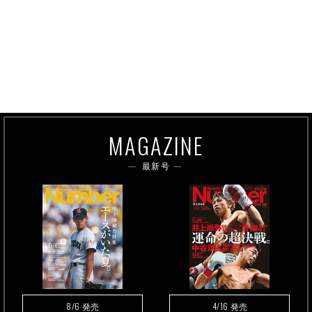
MAGAZINE
最新号
8/6
4/16
発売
発売