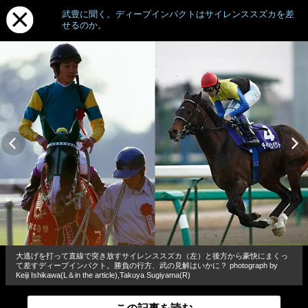
武豊に聞く。ディープインパクトはサイレンススズカを差
せるのか。
大逃げを打って直線で突き放すサイレンススズカ（左）と後方から豪快にまくっ
て差すディープインパクト。勝負の行方、武の見解はいかに？ photograph by
Keiji Ishikawa(L＆in the article),Takuya Sugiyama(R)