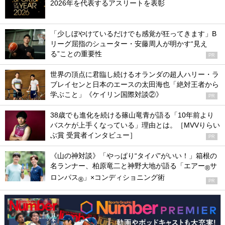
2026年を代表するアスリートを表彰
「少しぼやけているだけでも感覚が狂ってきます」B
リーグ屈指のシューター・安藤周人が明かす“見え
る”ことの重要性
PR
世界の頂点に君臨し続けるオランダの超人ハリー・ラ
ブレイセンと日本のエースの太田海也「絶対王者から
学ぶこと」《ケイリン国際対談②》
PR
38歳でも進化を続ける篠山竜青が語る「10年前より
バスケが上手くなっている」理由とは。［MVVりらい
ぶ賞 受賞者インタビュー］
PR
《山の神対談》「やっぱり“タイパ”がいい！」箱根の
名ランナー、柏原竜二と神野大地が語る「エアー
サ
®
ロンパス
」×コンディショニング術
®
PR