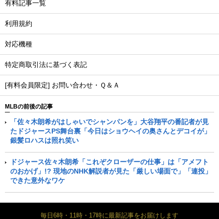
有料記事一覧
利用規約
対応機種
特定商取引法に基づく表記
[有料会員限定] お問い合わせ・Ｑ＆Ａ
MLBの前後の記事
「佐々木朗希がはしゃいでシャンパンを」大谷翔平の番記者が見
たドジャースPS舞台裏「今日はショウヘイの奥さんとデコイが」
銀髪ロハスは照れ笑い
ドジャース佐々木朗希「これぞクローザーの仕事」は「アメフト
のおかげ」!? 現地のNHK解説者が見た「厳しい場面で」「連投」
できた意外なワケ
毎日6時・11時・17時に最新記事をお届けします