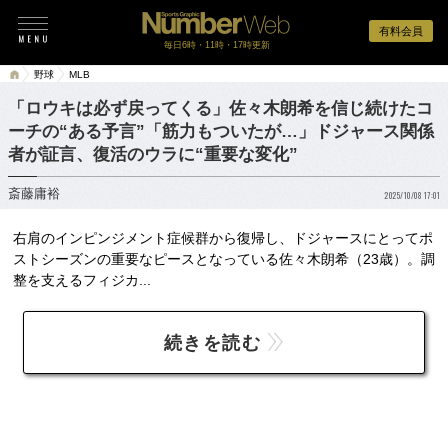
有料会員
毎日6時・11時・17時更新
野球
MLB
「ロウキは必ず戻ってくる」佐々木朗希を信じ続けたコ
ーチの“ある予言”「筋力もついたが…」ドジャース関係
者が証言、復活のウラに“重要な変化”
斎藤庸裕
2025/10/08 17:01
右肩のインピンジメント症候群から復帰し、ドジャースにとってポ
ストシーズンの重要なピースとなっている佐々木朗希（23歳）。調
整を支えるフィジカ...
続きを読む