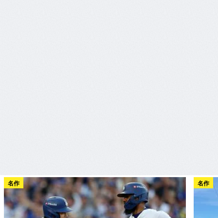
名作
名作