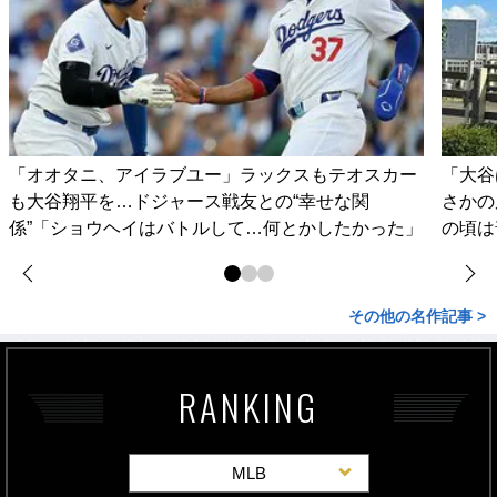
「オオタニ、アイラブユー」ラックスもテオスカー
「大谷
も大谷翔平を…ドジャース戦友との“幸せな関
さかの
係”「ショウヘイはバトルして…何とかしたかった」
の頃は
その他の名作記事 >
RANKING
MLB