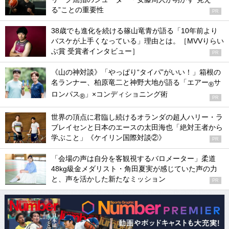
る”ことの重要性
PR
38歳でも進化を続ける篠山竜青が語る「10年前より
バスケが上手くなっている」理由とは。［MVVりらい
ぶ賞 受賞者インタビュー］
PR
《山の神対談》「やっぱり“タイパ”がいい！」箱根の
名ランナー、柏原竜二と神野大地が語る「エアー
サ
®
ロンパス
」×コンディショニング術
®
PR
世界の頂点に君臨し続けるオランダの超人ハリー・ラ
ブレイセンと日本のエースの太田海也「絶対王者から
学ぶこと」《ケイリン国際対談②》
PR
「会場の声は自分を客観視するバロメーター」柔道
48kg級金メダリスト・角田夏実が感じていた声の力
と、声を活かした新たなミッション
PR