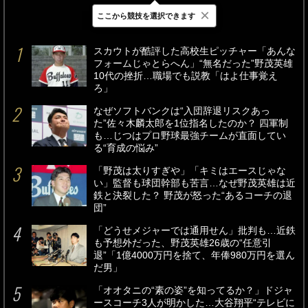
×
ここから競技を選択できます
最新
24時間
週間
スカウトが酷評した高校生ピッチャー「あんな
フォームじゃとらへん」“無名だった”野茂英雄
10代の挫折…職場でも説教「はよ仕事覚え
ろ」
なぜソフトバンクは“入団辞退リスクあっ
た”佐々木麟太郎を1位指名したのか？ 四軍制
も…じつはプロ野球最強チームが直面してい
る“育成の悩み”
「野茂は太りすぎや」「キミはエースじゃな
い」監督も球団幹部も苦言…なぜ野茂英雄は近
鉄と決裂した？ 野茂が怒った“あるコーチの退
団”
「どうせメジャーでは通用せん」批判も…近鉄
も予想外だった、野茂英雄26歳の“任意引
退”「1億4000万円を捨て、年俸980万円を選ん
だ男」
「オオタニの“素の姿”を知ってるか？」ドジャ
ースコーチ3人が明かした…大谷翔平“テレビに