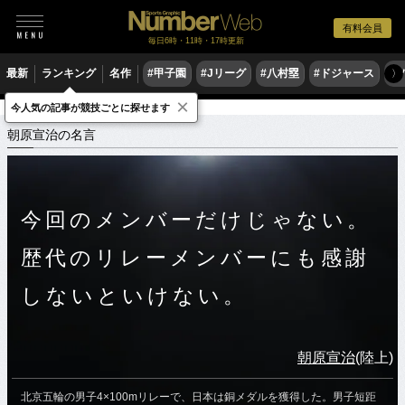
有料会員
毎日6時・11時・17時更新
最新
ランキング
名作
#甲子園
#Jリーグ
#八村塁
#ドジャース
#
〉
×
今人気の記事が競技ごとに探せます
スポーツ名言集
ア
朝原宣治の名言
朝原宣治の名言
今回のメンバーだけじゃない。
歴代のリレーメンバーにも感謝
しないといけない。
朝原宣治
(陸上)
北京五輪の男子4×100mリレーで、日本は銅メダルを獲得した。男子短距