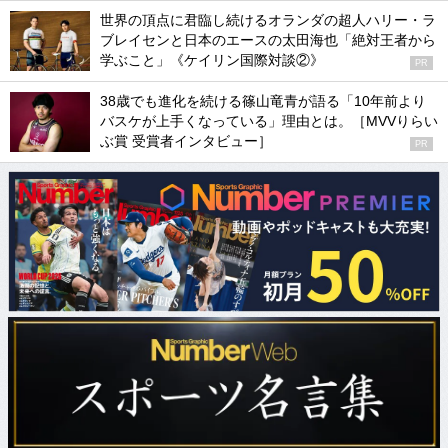
世界の頂点に君臨し続けるオランダの超人ハリー・ラ
ブレイセンと日本のエースの太田海也「絶対王者から
学ぶこと」《ケイリン国際対談②》
PR
38歳でも進化を続ける篠山竜青が語る「10年前より
バスケが上手くなっている」理由とは。［MVVりらい
ぶ賞 受賞者インタビュー］
PR