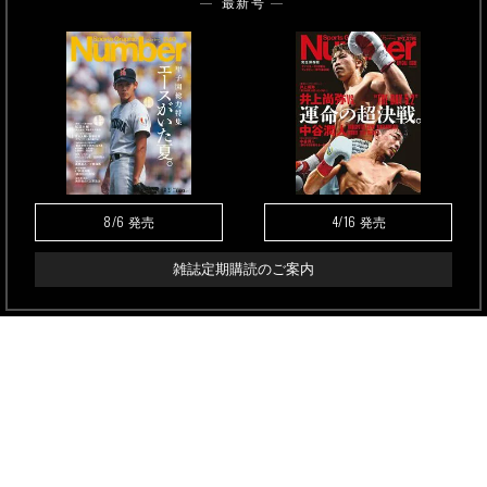
最新号
8/6
4/16
発売
発売
雑誌定期購読のご案内