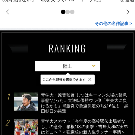
その他の名作記事 >
RANKING
陸上
×
ここから競技を選択できます
最新
24時間
週間
青学大・原晋監督“じつはキーマン欠場の緊急
事態”だった…大逆転優勝ウラ側「中央大に負
けるかも」胃腸炎で急遽決定の1区16位も…黒
田朝日の衝撃
青学大スカウト「今年度の高校駅伝出場者な
し」の意外、箱根1区の衝撃・吉居大和の実弟
はどこへ？＜強豪校の新入生ランナー事情＞