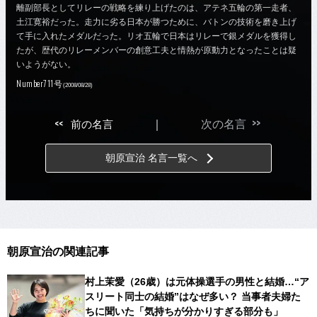
離副部長としてリレーの戦略を練り上げたのは、アテネ五輪の第一走者、
土江寛裕だった。走力に劣る日本が勝つために、バトンの技術を磨き上げ
て手に入れたメダルだった。リオ五輪で日本はリレーで銀メダルを獲得し
たが、歴代のリレーメンバーの創意工夫と情熱が原動力となったことは疑
いようがない。
Number711号
(2008/08/28)
>>
<<
前の名言
｜
次の名言
朝原宣治 名言一覧へ
朝原宣治の関連記事
村上茉愛（26歳）は元体操選手の男性と結婚…“ア
スリート同士の結婚”はなぜ多い？ 当事者夫婦た
ちに聞いた「気持ちが分かりすぎる部分も」