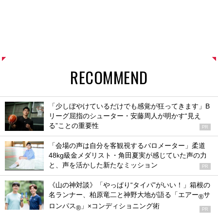
RECOMMEND
「少しぼやけているだけでも感覚が狂ってきます」B
リーグ屈指のシューター・安藤周人が明かす“見え
る”ことの重要性
PR
「会場の声は自分を客観視するバロメーター」柔道
48kg級金メダリスト・角田夏実が感じていた声の力
と、声を活かした新たなミッション
PR
《山の神対談》「やっぱり“タイパ”がいい！」箱根の
名ランナー、柏原竜二と神野大地が語る「エアー
サ
®
ロンパス
」×コンディショニング術
®
PR