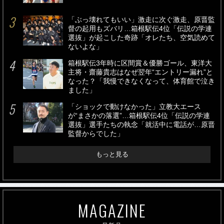
「ぶっ壊れてもいい」激走に次ぐ激走、原晋監
督の起用もズバリ…箱根駅伝4位「伝説の学連
選抜」が起こした奇跡「オレたち、空気読めて
ないよな」
箱根駅伝3年時に区間賞＆優勝ゴール、東洋大
主将・齋藤貴志はなぜ翌年“エントリー漏れ”と
なった？「我慢できなくなって、体育館で泣き
ました」
「ショックで動けなかった」立教大エース
が“まさかの落選”…箱根駅伝4位「伝説の学連
選抜」選手たちの執念「就活中に電話が…原晋
監督からでした」
もっと見る
MAGAZINE