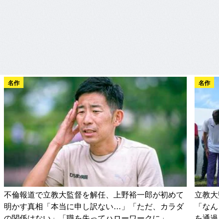
名作
名作
不倫報道で立教大監督を解任、上野裕一郎が初めて
立教大
明かす真相「本当に申し訳ない…」「ただ、カラダ
「なん
の関係はない」「職を失ってハローワークに」
を通過