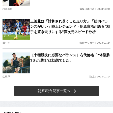
松原孝臣
体操日本代表 | 2023/03/01
三笘薫は「計算され尽くした走り方」「筋肉バラ
ンスがいい」陸上レジェンド・朝原宣治が語る“相
手を置き去りにする”異次元スピード分析
田中仰
海外サッカー | 2023/01/24
［十種競技に必要なバランス］右代啓祐「“体脂肪
3％が理想”は幻想でした」
生島淳
陸上 | 2023/01/14
朝原宣治 記事一覧へ