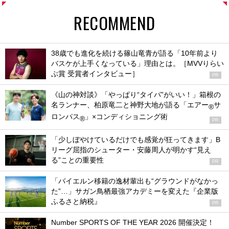
RECOMMEND
38歳でも進化を続ける篠山竜青が語る「10年前より
バスケが上手くなっている」理由とは。［MVVりらい
ぶ賞 受賞者インタビュー］
PR
《山の神対談》「やっぱり“タイパ”がいい！」箱根の
名ランナー、柏原竜二と神野大地が語る「エアー
サ
®
ロンパス
」×コンディショニング術
®
PR
「少しぼやけているだけでも感覚が狂ってきます」B
リーグ屈指のシューター・安藤周人が明かす“見え
る”ことの重要性
PR
「バイエルン移籍の逸材輩出も“グラウンドがなかっ
た”…」サガン鳥栖最強アカデミーを変えた『企業版
ふるさと納税』
PR
Number SPORTS OF THE YEAR 2026 開催決定！