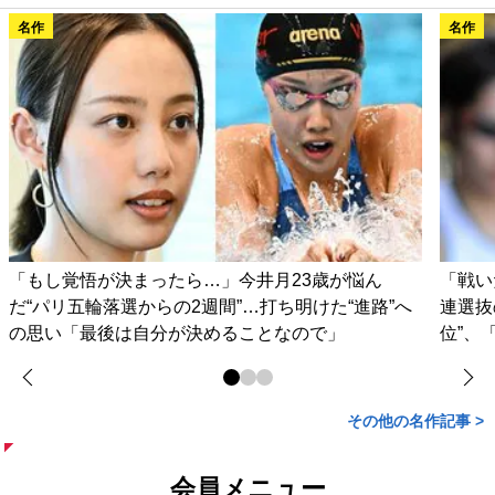
名作
名作
「もし覚悟が決まったら…」今井月23歳が悩ん
「戦い
だ“パリ五輪落選からの2週間”…打ち明けた“進路”へ
連選抜
の思い「最後は自分が決めることなので」
位”、
その他の名作記事 >
会員メニュー