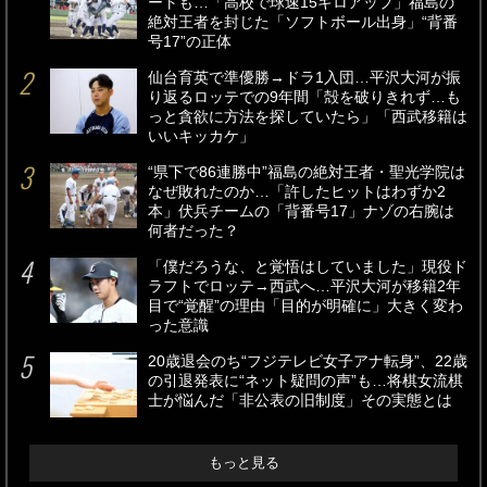
ートも…「高校で球速15キロアップ」福島の
絶対王者を封じた「ソフトボール出身」“背番
号17”の正体
仙台育英で準優勝→ドラ1入団…平沢大河が振
り返るロッテでの9年間「殻を破りきれず…も
っと貪欲に方法を探していたら」「西武移籍は
いいキッカケ」
“県下で86連勝中”福島の絶対王者・聖光学院は
なぜ敗れたのか…「許したヒットはわずか2
本」伏兵チームの「背番号17」ナゾの右腕は
何者だった？
「僕だろうな、と覚悟はしていました」現役ド
ラフトでロッテ→西武へ…平沢大河が移籍2年
目で“覚醒”の理由「目的が明確に」大きく変わ
った意識
20歳退会のち“フジテレビ女子アナ転身”、22歳
の引退発表に“ネット疑問の声”も…将棋女流棋
士が悩んだ「非公表の旧制度」その実態とは
もっと見る