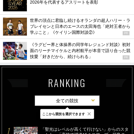
2026年を代表するアスリートを表彰
世界の頂点に君臨し続けるオランダの超人ハリー・ラ
ブレイセンと日本のエースの太田海也「絶対王者から
学ぶこと」《ケイリン国際対談②》
PR
《ラグビー界と体操界の同学年レジェンド対談》初対
面のリーチマイケルと内村航平が本音で語り合った競
技愛「好きだから、続けられる」
PR
RANKING
全ての競技
×
ここから競技を選択できます
最新
24時間
週間
「聖光はレベルが高くて行けない」からのスタ