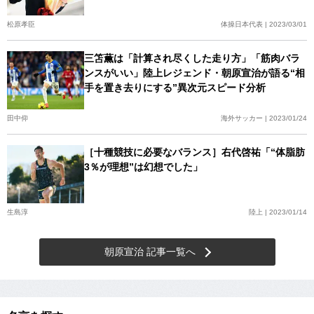
松原孝臣
体操日本代表 | 2023/03/01
三笘薫は「計算され尽くした走り方」「筋肉バラ
ンスがいい」陸上レジェンド・朝原宣治が語る“相
手を置き去りにする”異次元スピード分析
田中仰
海外サッカー | 2023/01/24
［十種競技に必要なバランス］右代啓祐「“体脂肪
3％が理想”は幻想でした」
生島淳
陸上 | 2023/01/14
朝原宣治 記事一覧へ