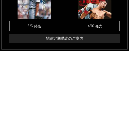
8/6
4/16
発売
発売
雑誌定期購読のご案内