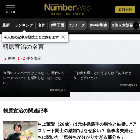
有料会員
毎日6時・11時・17時更新
最新
ランキング
名作
#甲子園
#Jリーグ
#中村剛也
#佐々木朗希
〉
×
今人気の記事が競技ごとに探せます
スポーツ名言集
ア
朝原宣治
朝原宣治の名言
2
件中
1 - 2
件を表示
今回のメンバーだけじゃない。歴代のリ
「お疲れ様」というよりは「ありがと
レーメンバーにも感謝しないといけな
う」と言いたい。
い。
朝原宣治(陸上)
朝原宣治(陸上)
朝原宣治の関連記事
村上茉愛（26歳）は元体操選手の男性と結婚…“ア
スリート同士の結婚”はなぜ多い？ 当事者夫婦た
ちに聞いた「気持ちが分かりすぎる部分も」