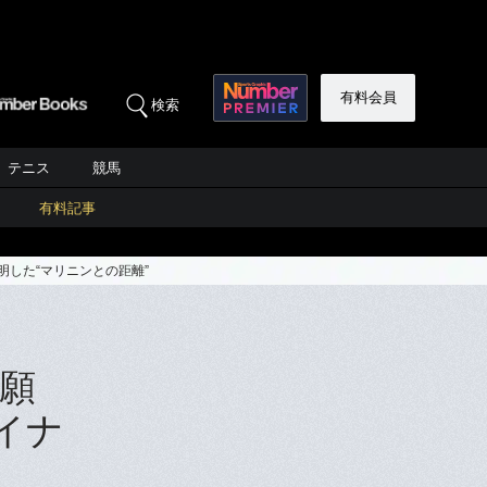
有料会員
検索
テニス
競馬
有料記事
した“マリニンとの距離”
願
イナ