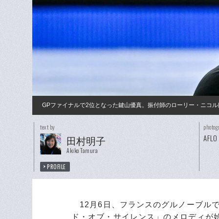
GPファイナルで2位となった鍵山優真。振付師のローリー・ニコ
text by
photog
AFLO
田村明子
Akiko Tamura
PROFILE
12月6日、フランスのグルノーブルで
ド・オブ・サイレンス」のメロディが