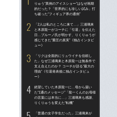
りゅう“異例のアイスショー”はなぜ画期
りゅ
的だった？「世界的にも珍しい試み」打
的
ち破った“フィギュア界の通例”
ち破
「2人は私のところに来て…」三浦璃来
「
と木原龍一がコーチに「引退」を伝えた
と
日…ブルーノ氏が明かす、りくりゅうが
日
感じてきた“重圧の真実”《独占インタビ
感じ
ュー》
ュ
「リクは全面的にリュウイチを信頼し
「
た」なぜ三浦璃来と木原龍一は無条件で
た
支え合えたのか？ コーチが語る“最大の
支え
理由”《引退発表後に独占インタビュ
理由
ー》
ー
絶望していた木原龍一に…母から届い
「
た“1通のメッセージ”「龍一くんのお母様
「
の言葉には本当に…」三浦璃来も感謝、
て…
りくりゅうを変えた“転機”
も
人
「普通の女子学生だった」三浦璃来が