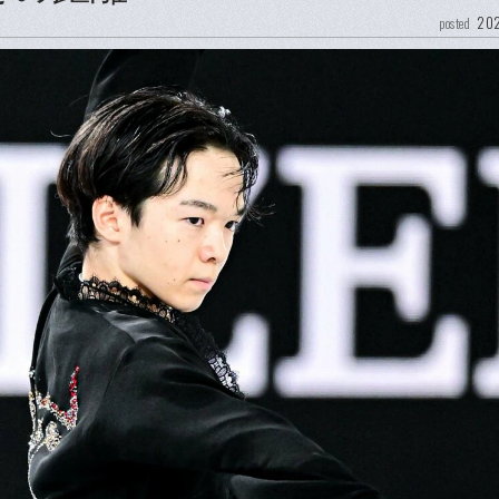
202
posted