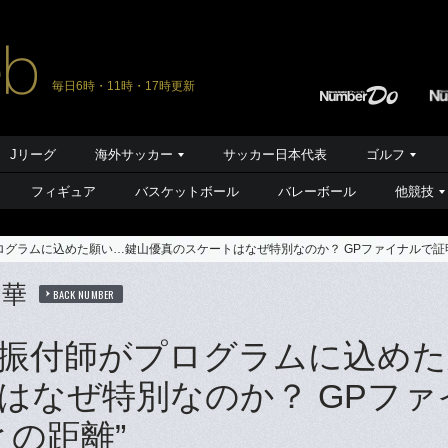
毎日6時・11時・17時更新
Jリーグ
海外サッカー
サッカー日本代表
ゴルフ
フィギュア
バスケットボール
バレーボール
他競技
グラムに込めた願い…鍵山優真のスケートはなぜ特別なのか？ GPファイナルで証明
の華
BACK NUMBER
振付師がプログラムに込めた
はなぜ特別なのか？ GPファ
の距離”