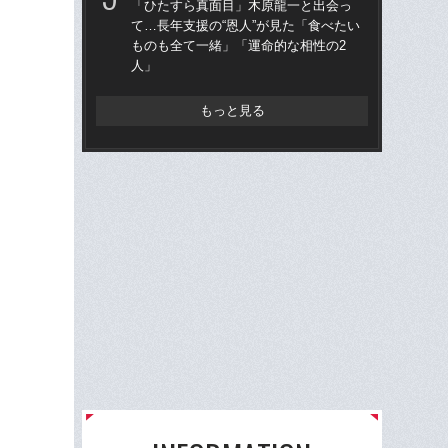
「ひたすら真面目」木原龍一と出会っ
絶
て…長年支援の“恩人”が見た「食べたい
た“
ものも全て一緒」「運命的な相性の2
の
人」
りく
もっと見る