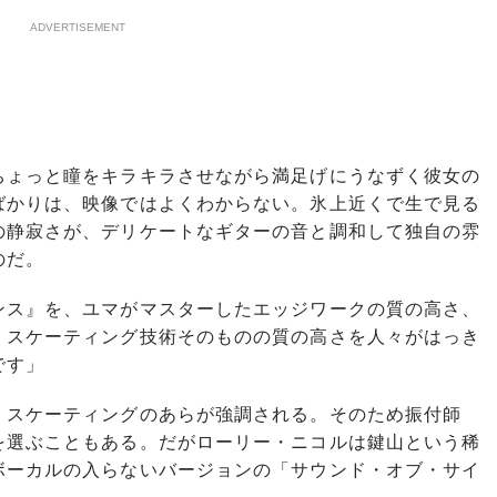
ADVERTISEMENT
ょっと瞳をキラキラさせながら満足げにうなずく彼女の
ばかりは、映像ではよくわからない。氷上近くで生で見る
の静寂さが、デリケートなギターの音と調和して独自の雰
のだ。
ンス』を、ユマがマスターしたエッジワークの質の高さ、
、スケーティング技術そのものの質の高さを人々がはっき
です」
スケーティングのあらが強調される。そのため振付師
を選ぶこともある。だがローリー・ニコルは鍵山という稀
ボーカルの入らないバージョンの「サウンド・オブ・サイ