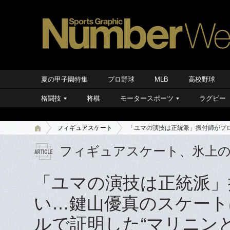
夏の甲子園特集
プロ野球
MLB
高校野球
格闘技
将棋
モータースポーツ
ラグビー
フィギュアスケート
「ユマの演技は正統派」振付師がプロ
フィギュアスケート、氷上
「ユマの演技は正統派」
い…鍵山優真のスケート
ルで証明した“マリニンと