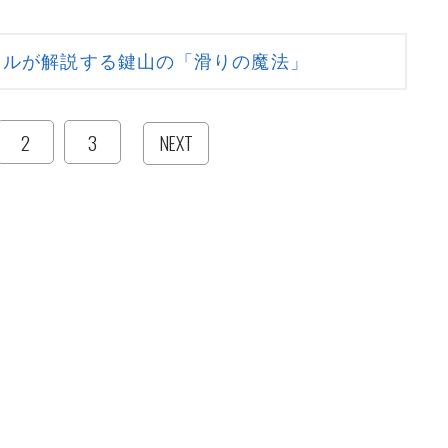
コルが解説する鍵山の「滑りの魔法」
2
3
NEXT