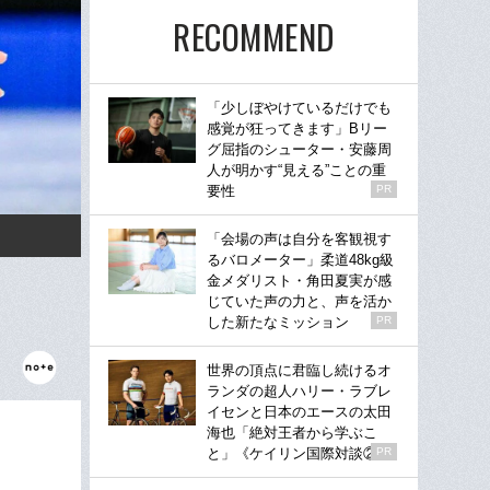
RECOMMEND
「少しぼやけているだけでも
感覚が狂ってきます」Bリー
グ屈指のシューター・安藤周
人が明かす“見える”ことの重
要性
PR
「会場の声は自分を客観視す
るバロメーター」柔道48kg級
金メダリスト・角田夏実が感
じていた声の力と、声を活か
した新たなミッション
PR
世界の頂点に君臨し続けるオ
ランダの超人ハリー・ラブレ
イセンと日本のエースの太田
海也「絶対王者から学ぶこ
と」《ケイリン国際対談②》
PR