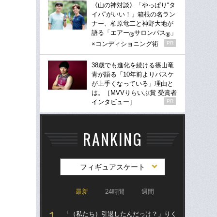
《山の神対談》「やっぱり“タ
イパ”がいい！」箱根の名ラン
ナー、柏原竜二と神野大地が
語る「エアー
サロンパス
」
®
®
×コンディショニング術
PR
38歳でも進化を続ける篠山竜
青が語る「10年前よりバスケ
が上手くなっている」理由と
は。［MVVりらいぶ賞 受賞者
インタビュー］
PR
RANKING
フィギュアスケート
最新
24時間
週間
「（私たち）引退したんだっけ？」りく
「