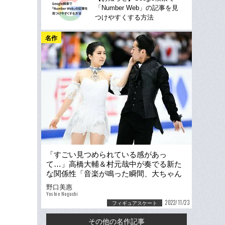
「Number Web」の記事を見
つけやすくする方法
名作
「すごい見つめられている感があっ
て…」高橋大輔＆村元哉中が奏でる新た
な関係性「音楽が鳴った瞬間、大ちゃん
の目力が変わるんです」
野口美惠
Yoshie Noguchi
2022/11/23
フィギュアスケート
その他の名作記事